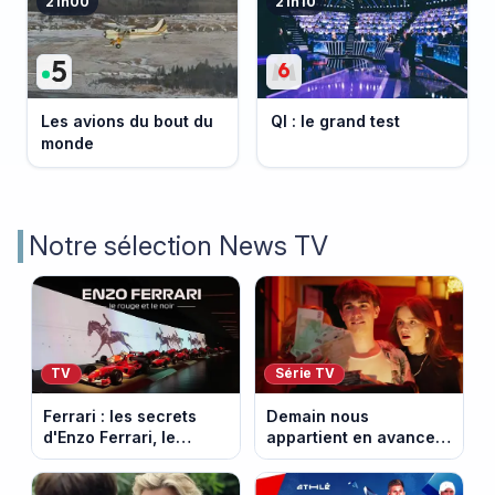
21h00
21h10
Les avions du bout du
QI : le grand test
monde
Notre sélection News TV
TV
Série TV
Ferrari : les secrets
Demain nous
d'Enzo Ferrari, le
appartient en avance :
fondateur de la
Alex face à un choix
marque mythique au
décisif. Episode du 11