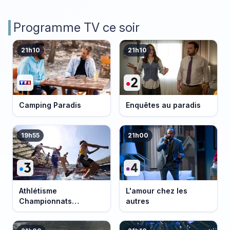
Programme TV ce soir
21h10
21h10
Camping Paradis
Enquêtes au paradis
19h55
21h00
Athlétisme
L'amour chez les
Championnats
autres
d'Europe 2026