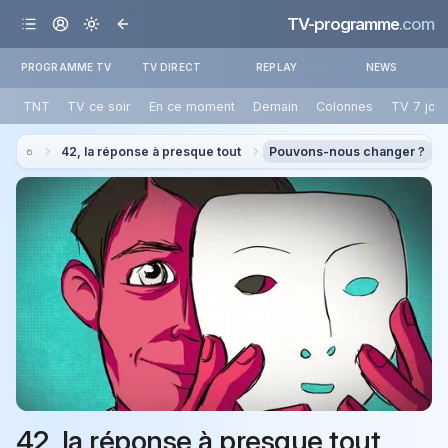
TV-programme
.com
PROGRAMME TV
TV DIRECT
REPLAY
NEWS
TNT
TV ce soir
En ce moment
Demain
Colonnes
TV 7 jou
42, la réponse à presque tout
Pouvons-nous changer ?
42, la réponse à presque tout