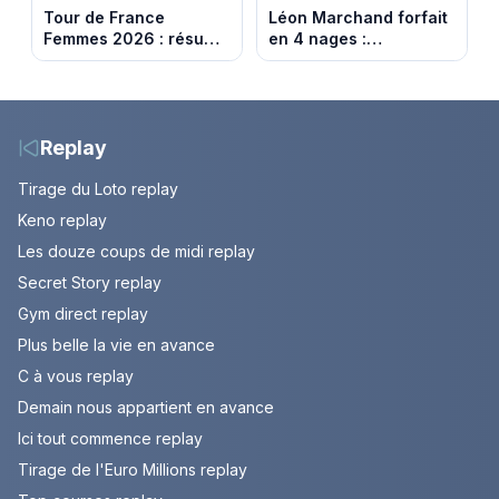
Tour de France
Léon Marchand forfait
Femmes 2026 : résumé
en 4 nages :
vidéo de la dernière
découvrez son
étape à Nice. Demi
programme de nage
Vollering remporte son
aux Championnats
deuxième Tour.
d'Europe
Replay
Tirage du Loto replay
Keno replay
Les douze coups de midi replay
Secret Story replay
Gym direct replay
Plus belle la vie en avance
C à vous replay
Demain nous appartient en avance
Ici tout commence replay
Tirage de l'Euro Millions replay