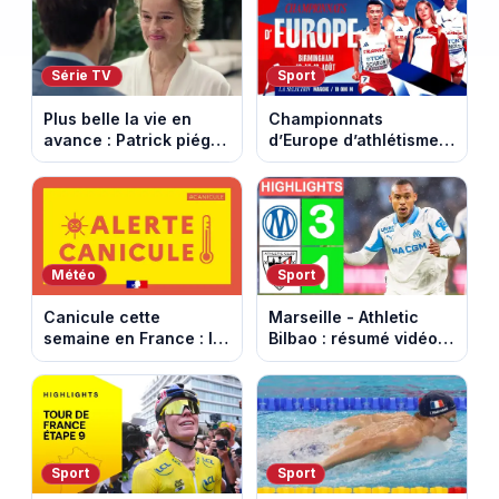
cheval cabré
août 2026.
Série TV
Sport
Plus belle la vie en
Championnats
avance : Patrick piégé
d’Europe d’athlétisme
par la DGSE. Episode
2026 : le programme
du 11 août 2026
complet à Birmingham
(spoiler)
sur France Télévisions
Météo
Sport
Canicule cette
Marseille - Athletic
semaine en France : le
Bilbao : résumé vidéo
pic de chaleur attendu
du match amical au
entre mercredi et jeudi
Stade Vélodrome (9
août 2026)
Sport
Sport