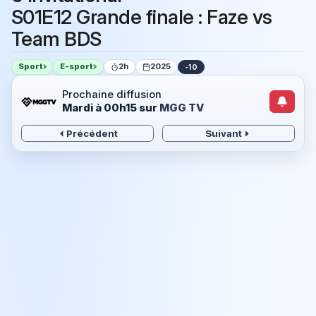
S01E12 Grande finale : Faze vs
Team BDS
Sport
E-sport
2h
2025
-10
Prochaine diffusion
Mardi à 00h15
sur
MGG TV
Précédent
Suivant