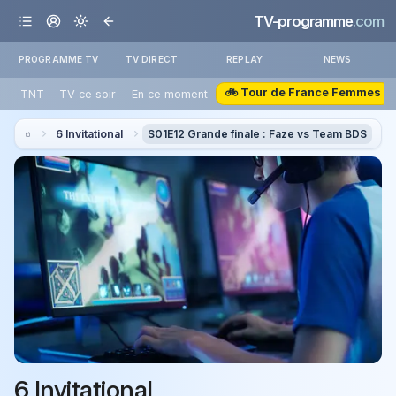
TV-programme
.com
PROGRAMME TV
TV DIRECT
REPLAY
NEWS
🚲 Tour de France Femmes
TNT
TV ce soir
En ce moment
6 Invitational
S01E12 Grande finale : Faze vs Team BDS
6 Invitational