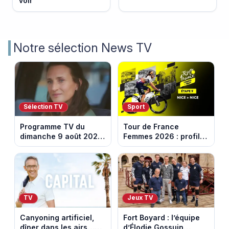
voir
Notre sélection News TV
Sélection TV
Sport
Programme TV du
Tour de France
dimanche 9 août 2026
Femmes 2026 : profil
: notre sélection pour
et horaires de la
votre soirée télé
dernière étape à Nice
TV
Jeux TV
Canyoning artificiel,
Fort Boyard : l’équipe
dîner dans les airs…
d’Élodie Gossuin