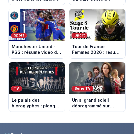
les loisirs les plus fous
termine avec une belle
passés au crible dans
somme pour l'Unicef et
Capital
le Refuge
Sport
Sport
Manchester United -
Tour de France
PSG : résumé vidéo du
Femmes 2026 : résumé
match amical du 8 août
vidéo de la 9e étape
2026
entre Sisteron et Nice
TV
Série TV
Le palais des
Un si grand soleil
hiéroglyphes : plongez
déprogrammé sur
dans la tombe
France 3 : cinq
égyptienne qui fascine
épisodes inédits
les archéologues
diffusés le 13 août