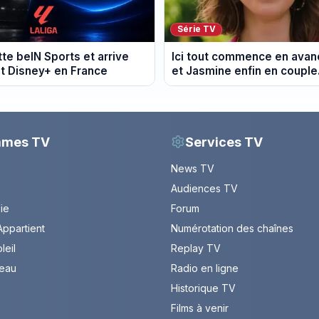
Série TV
tte beIN Sports et arrive
Ici tout commence en avanc
t Disney+ en France
et Jasmine enfin en couple
du 7 août 2026 (spoiler)
mmes TV
Services TV
News TV
Audiences TV
Vie
Forum
ppartient
Numérotation des chaînes
leil
Replay TV
leau
Radio en ligne
Historique TV
Films à venir