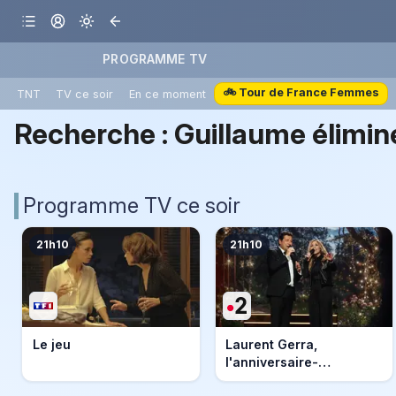
PROGRAMME TV
🚲 Tour de France Femmes
TNT
TV ce soir
En ce moment
Recherche :
Guillaume élimin
Programme TV ce soir
21h10
21h10
Le jeu
Laurent Gerra,
l'anniversaire-
événement