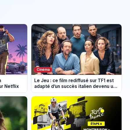
Cinéma
n
Le Jeu : ce film rediffusé sur TF1 est
r Netflix
adapté d’un succès italien devenu un
phénomène mondial