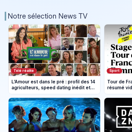
Notre sélection News TV
Télé réalité
Sport
L’Amour est dans le pré : profil des 14
Tour de F
agriculteurs, speed dating inédit et
résumé vid
de nouvelles histoires d’amour
Montbrison