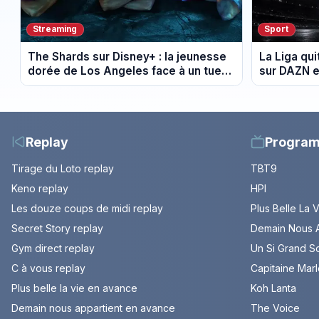
Streaming
Sport
The Shards sur Disney+ : la jeunesse
La Liga qui
dorée de Los Angeles face à un tueur
sur DAZN e
dans les années 80
Replay
Progra
Tirage du Loto replay
TBT9
Keno replay
HPI
Les douze coups de midi replay
Plus Belle La 
Secret Story replay
Demain Nous A
Gym direct replay
Un Si Grand So
C à vous replay
Capitaine Mar
Plus belle la vie en avance
Koh Lanta
Demain nous appartient en avance
The Voice