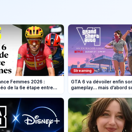
Streaming
rance Femmes 2026 :
GTA 6 va dévoiler enfin so
éo de la 6e étape entre
gameplay… mais d’abord su
 et Tournon-sur-Rhône