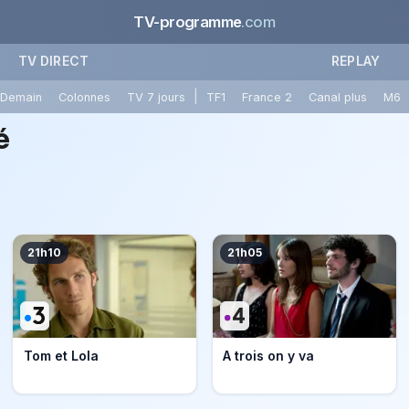
TV-programme
.com
TV DIRECT
REPLAY
|
Demain
Colonnes
TV 7 jours
TF1
France 2
Canal plus
M6
é
21h10
21h05
Tom et Lola
A trois on y va