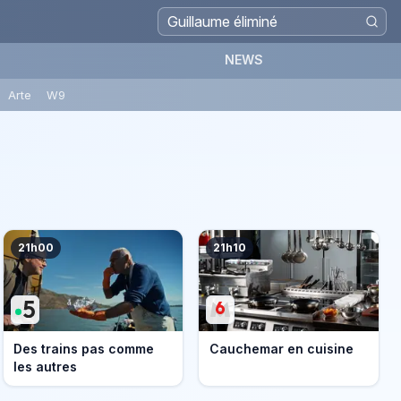
NEWS
Arte
W9
21h00
21h10
Des trains pas comme
Cauchemar en cuisine
les autres