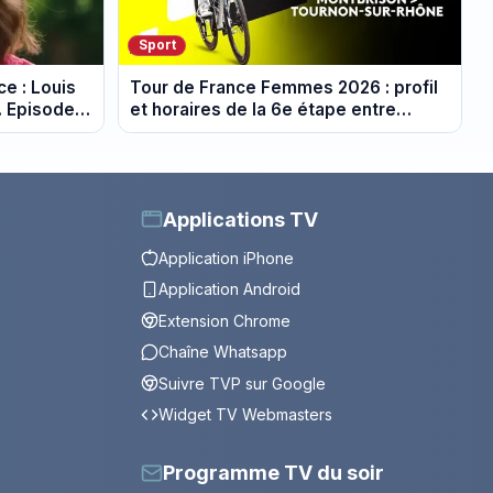
Sport
e : Louis
Tour de France Femmes 2026 : profil
. Episode
et horaires de la 6e étape entre
Montbrison et Tournon-sur-Rhône
Applications TV
Application iPhone
Application Android
Extension Chrome
Chaîne Whatsapp
Suivre TVP sur Google
Widget TV Webmasters
Programme TV du soir