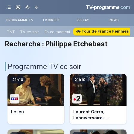
TV-programme
.com
PROGRAMME TV
TV DIRECT
REPLAY
NEWS
🚲 Tour de France Femmes
TNT
TV ce soir
En ce moment
Recherche :
Philippe Etchebest
Programme TV ce soir
21h10
21h10
Le jeu
Laurent Gerra,
l'anniversaire-
événement