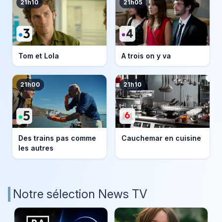
21h10
21h05
Tom et Lola
A trois on y va
21h00
21h10
Des trains pas comme
Cauchemar en cuisine
les autres
Notre sélection News TV