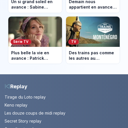
Un si grand soleil en
Demain nous
avance : Sabine
appartient en avance:
menacée par Céleste.
Alex révèle son lourd
Episode du 7 août
secret. Episode du 7
2026 (spoiler).
août 2026.
Série TV
TV
Plus belle la vie en
Des trains pas comme
avance : Patrick
les autres au
victime d’un malaise.
Monténégro : Philippe
Episode du 7 août
Gougler sur les rails de
2026 (spoiler)
l’Adriatique
Replay
Tirage du Loto replay
Keno replay
Les douze coups de midi replay
Secret Story replay