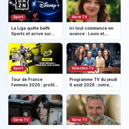
Sport
Série TV
La Liga quitte beIN
Ici tout commence en
Sports et arrive sur
avance : Louis et
DAZN et Disney+ en
Jasmine enfin en
France
couple. Episode du 7
août 2026 (spoiler)
Sport
Sélection TV
Tour de France
Programme TV du jeudi
Femmes 2026 : profil
6 août 2026 : notre
et horaires de la 6e
sélection pour votre
étape entre
soirée télé
Montbrison et
Tournon-sur-Rhône
Série TV
Série TV