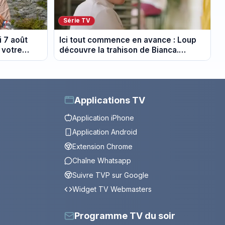
Série TV
 7 août
Ici tout commence en avance : Loup
 votre
découvre la trahison de Bianca.
Episode du 10 août 2026 (spoiler)
Applications TV
Application iPhone
Application Android
Extension Chrome
Chaîne Whatsapp
Suivre TVP sur Google
Widget TV Webmasters
Programme TV du soir