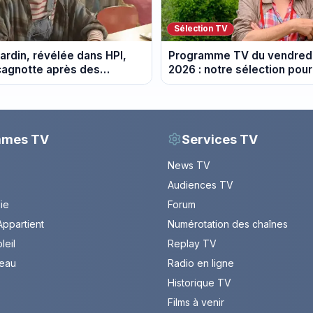
Sélection TV
ardin, révélée dans HPI,
Programme TV du vendredi
cagnotte après des
2026 : notre sélection pour
 financières
soirée télé
mmes TV
Services TV
News TV
Audiences TV
Vie
Forum
ppartient
Numérotation des chaînes
leil
Replay TV
leau
Radio en ligne
Historique TV
Films à venir