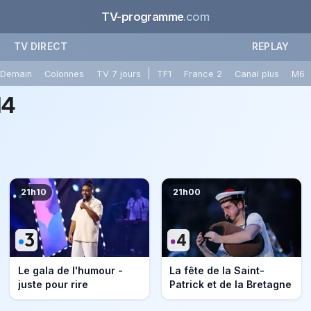
TV-programme
.com
TV DIRECT
REPLAY
|
Demain
Colonnes
TV 7 jours
TF1
France 2
Canal plus
M6
14
21h10
21h00
Le gala de l'humour -
La fête de la Saint-
juste pour rire
Patrick et de la Bretagne