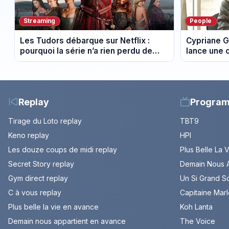
Streaming
People
Les Tudors débarque sur Netflix :
Cypriane G
pourquoi la série n’a rien perdu de
lance une 
son pouvoir
difficultés
Replay
Progra
Tirage du Loto replay
TBT9
Keno replay
HPI
Les douze coups de midi replay
Plus Belle La 
Secret Story replay
Demain Nous A
Gym direct replay
Un Si Grand So
C à vous replay
Capitaine Mar
Plus belle la vie en avance
Koh Lanta
Demain nous appartient en avance
The Voice