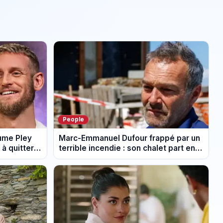
People
aume Pley
Marc-Emmanuel Dufour frappé par un
à quitter
terrible incendie : son chalet part en
fumée