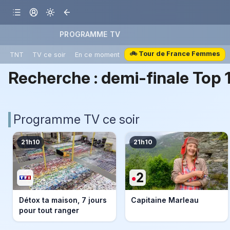
PROGRAMME TV
🚲 Tour de France Femmes
TNT
TV ce soir
En ce moment
Recherche :
demi-finale Top 
Programme TV ce soir
21h10
21h10
Détox ta maison, 7 jours
Capitaine Marleau
pour tout ranger