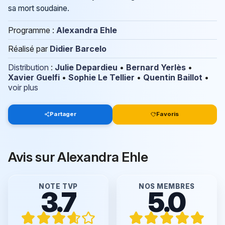
sa mort soudaine.
Programme :
Alexandra Ehle
Réalisé par
Didier Barcelo
Distribution
:
Julie Depardieu
•
Bernard Yerlès
•
Xavier Guelfi
•
Sophie Le Tellier
•
Quentin Baillot
•
voir plus
Partager
Favoris
Avis sur Alexandra Ehle
NOTE TVP
NOS MEMBRES
3.7
5.0