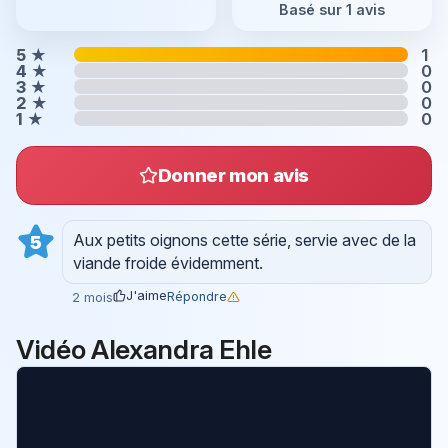
Basé sur 1 avis
5
★
1
4
★
0
3
★
0
2
★
0
1
★
0
Donner mon avis
Aux petits oignons cette série, servie avec de la
5
viande froide évidemment.
J'aime
Répondre
2 mois
Vidéo Alexandra Ehle