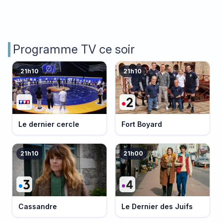
Programme TV ce soir
21h10
21h10
Le dernier cercle
Fort Boyard
21h10
21h00
Cassandre
Le Dernier des Juifs