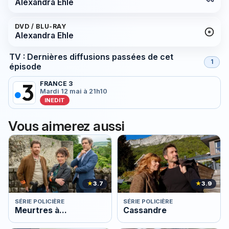
Alexandra Ehle
DVD / BLU-RAY
Alexandra Ehle
TV : Dernières diffusions passées de cet
1
épisode
FRANCE 3
Mardi 12 mai à 21h10
INEDIT
Vous aimerez aussi
★
3.7
★
3.9
SÉRIE POLICIÈRE
SÉRIE POLICIÈRE
Meurtres à...
Cassandre