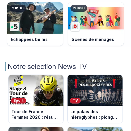
21h00
20h30
Echappées belles
Scènes de ménages
Notre sélection News TV
Sport
TV
Tour de France
Le palais des
Femmes 2026 : résumé
hiéroglyphes : plongez
vidéo de la 9e étape
dans la tombe
entre Sisteron et Nice
égyptienne qui fascine