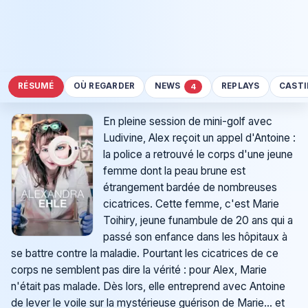
RÉSUMÉ
OÙ REGARDER
NEWS
REPLAYS
CAST
4
En pleine session de mini-golf avec
Ludivine, Alex reçoit un appel d'Antoine :
la police a retrouvé le corps d'une jeune
femme dont la peau brune est
étrangement bardée de nombreuses
cicatrices. Cette femme, c'est Marie
Toihiry, jeune funambule de 20 ans qui a
passé son enfance dans les hôpitaux à
se battre contre la maladie. Pourtant les cicatrices de ce
corps ne semblent pas dire la vérité : pour Alex, Marie
n'était pas malade. Dès lors, elle entreprend avec Antoine
de lever le voile sur la mystérieuse guérison de Marie… et