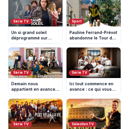
les archéologues
Série TV
Sport
Un si grand soleil
Pauline Ferrand-Prévot
déprogrammé sur
abandonne le Tour de
France 3 : cinq
France Femmes avant
épisodes inédits
la 8e étape
diffusés le 13 août
Série TV
Série TV
Demain nous
Ici tout commence en
appartient en avance :
avance : ce qui vous
ce qui vous attend la
attend la semaine du
semaine du 10 au 14
10 au 14 août 2026
août 2026 (spoiler)
(spoiler)
Série TV
Sélection TV