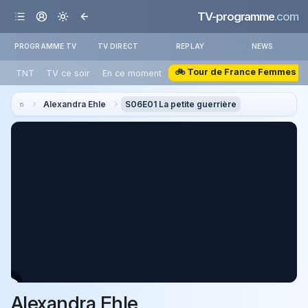
TV-programme
.com
PROGRAMME TV
TV DIRECT
REPLAY
NEWS
🚲 Tour de France Femmes
TNT
TV ce soir
En ce moment
Alexandra Ehle
S06E01 La petite guerrière
Alexandra Ehle