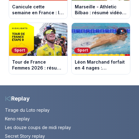
Canicule cette
Marseille - Athletic
semaine en France : le
Bilbao : résumé vidéo
pic de chaleur attendu
du match amical au
entre mercredi et jeudi
Stade Vélodrome (9
août 2026)
Sport
Sport
Tour de France
Léon Marchand forfait
Femmes 2026 : résumé
en 4 nages :
vidéo de la dernière
découvrez son
étape à Nice. Demi
programme de nage
Vollering remporte son
aux Championnats
deuxième Tour.
d'Europe
Replay
Tirage du Loto replay
Keno replay
Les douze coups de midi replay
Secret Story replay