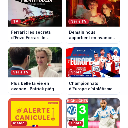
TV
Série TV
Ferrari : les secrets
Demain nous
d'Enzo Ferrari, le
appartient en avance :
fondateur de la
Alex face à un choix
marque mythique au
décisif. Episode du 11
cheval cabré
août 2026.
Série TV
Sport
Plus belle la vie en
Championnats
avance : Patrick piégé
d’Europe d’athlétisme
par la DGSE. Episode
2026 : le programme
du 11 août 2026
complet à Birmingham
(spoiler)
sur France Télévisions
Météo
Sport