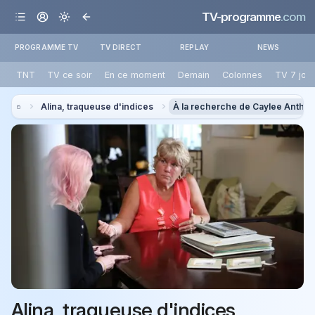
TV-programme
.com
PROGRAMME TV
TV DIRECT
REPLAY
NEWS
TNT
TV ce soir
En ce moment
Demain
Colonnes
TV 7 jou
Alina, traqueuse d'indices
À la recherche de Caylee Antho
Alina, traqueuse d'indices