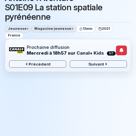
S01E09 La station spatiale
pyrénéenne
Jeunesse
Magazine jeunesse
13min
2021
France
Prochaine diffusion
Mercredi à 18h57
sur
Canal+ Kids
ST
Précédent
Suivant