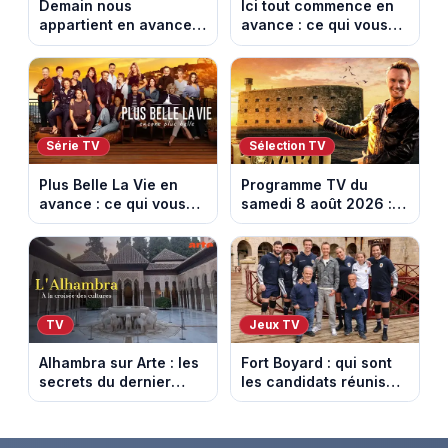
Demain nous
Ici tout commence en
appartient en avance :
avance : ce qui vous
ce qui vous attend la
attend la semaine du
semaine du 10 au 14
10 au 14 août 2026
août 2026 (spoiler)
(spoiler)
Série TV
Sélection TV
Plus Belle La Vie en
Programme TV du
avance : ce qui vous
samedi 8 août 2026 :
attend la semaine du
notre sélection pour
10 au 14 août 2026
votre soirée télé
(spoiler)
TV
Jeux TV
Alhambra sur Arte : les
Fort Boyard : qui sont
secrets du dernier
les candidats réunis
sultanat musulman
par Cyril Féraud ce
d’Espagne
samedi 8 août 2026 ?