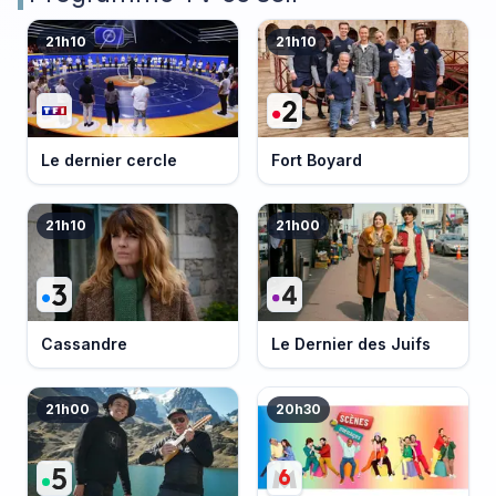
21h10
21h10
Le dernier cercle
Fort Boyard
21h10
21h00
Cassandre
Le Dernier des Juifs
21h00
20h30