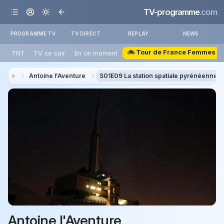
TV-programme
.com
PROGRAMME TV
TV DIRECT
REPLAY
NEWS
🚲 Tour de France Femmes
TNT
TV ce soir
En ce moment
Antoine l'Aventure
S01E09 La station spatiale pyrénéenne
Antoine l'Aventure