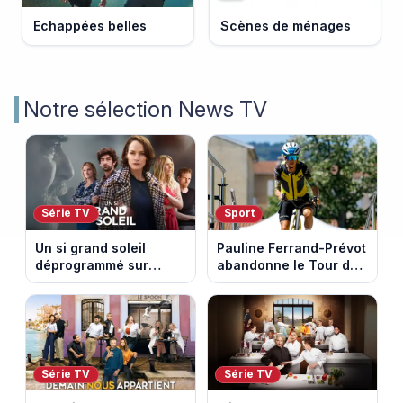
Echappées belles
Scènes de ménages
Notre sélection News TV
Série TV
Sport
Un si grand soleil
Pauline Ferrand-Prévot
déprogrammé sur
abandonne le Tour de
France 3 : cinq
France Femmes avant
épisodes inédits
la 8e étape
diffusés le 13 août
Série TV
Série TV