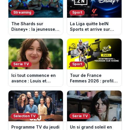
Streaming
Sport
The Shards sur
La Liga quitte beIN
Disney+ : la jeunesse
Sports et arrive sur
dorée de Los Angeles
DAZN et Disney+ en
face à un tueur dans
France
les années 80
Série TV
Sport
Ici tout commence en
Tour de France
avance : Louis et
Femmes 2026 : profil
Jasmine enfin en
et horaires de la 6e
couple. Episode du 7
étape entre
août 2026 (spoiler)
Montbrison et
Tournon-sur-Rhône
Sélection TV
Série TV
Programme TV du jeudi
Un si grand soleil en