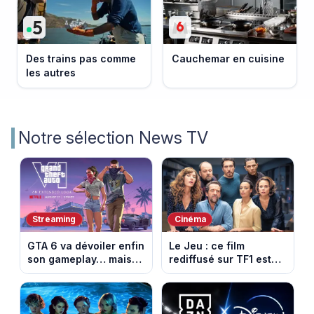
Des trains pas comme
Cauchemar en cuisine
les autres
Notre sélection News TV
Streaming
Cinéma
GTA 6 va dévoiler enfin
Le Jeu : ce film
son gameplay… mais
rediffusé sur TF1 est
d’abord sur Netflix
adapté d’un succès
italien devenu un
phénomène mondial