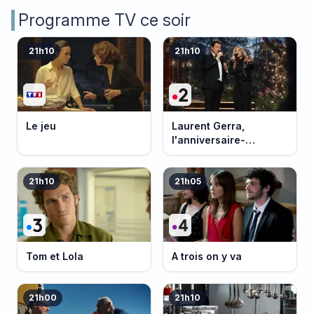
Programme TV ce soir
21h10
21h10
Le jeu
Laurent Gerra,
l'anniversaire-
événement
21h10
21h05
Tom et Lola
A trois on y va
21h00
21h10