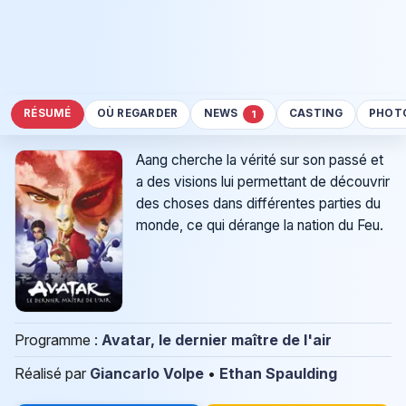
RÉSUMÉ
OÙ REGARDER
NEWS
CASTING
PHOT
1
Aang cherche la vérité sur son passé et
a des visions lui permettant de découvrir
des choses dans différentes parties du
monde, ce qui dérange la nation du Feu.
Programme :
Avatar, le dernier maître de l'air
Réalisé par
Giancarlo Volpe
•
Ethan Spaulding