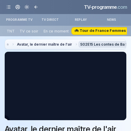
TV-programme
.com
PROGRAMME TV
TV DIRECT
REPLAY
NEWS
🚲 Tour de France Femmes
TNT
TV ce soir
En ce moment
Avatar, le dernier maître de l'air
S02E15 Les contes de Ba Si
Avatar, le dernier maître de l'air