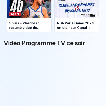
Sport
Spurs - Warriors :
NBA Paris Game 2024
résumé vidéo du
en clair sur Canal +
match. Victoire de
Golden State (125 -
120).
Vidéo Programme TV ce soir