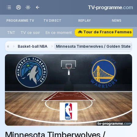
TV-programme
.com
PROGRAMME TV
TV DIRECT
REPLAY
NEWS
🚲 Tour de France Femmes
TNT
TV ce soir
En ce moment
Basket-ball NBA
Minnesota Timberwolves / Golden State Wa
Minnesota Timberwolves /