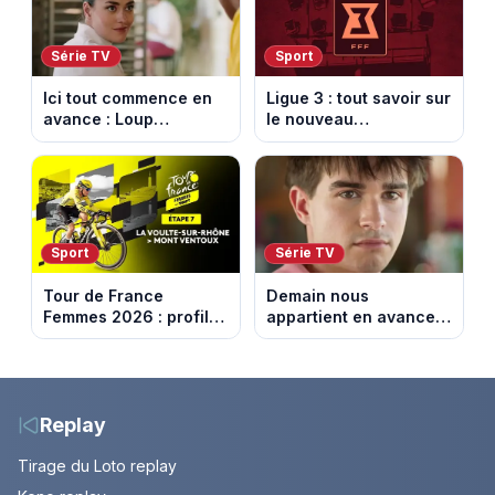
Série TV
Sport
Ici tout commence en
Ligue 3 : tout savoir sur
avance : Loup
le nouveau
découvre la trahison
championnat qui
de Bianca. Episode du
succède au National
10 août 2026 (spoiler)
Sport
Série TV
Tour de France
Demain nous
Femmes 2026 : profil
appartient en avance:
et horaires de la 7e
Samuel perd le
étape entre La Voulte-
contrôle. Episode du 10
sur-Rhône et le Mont
août 2026.
Ventoux
Replay
Tirage du Loto replay