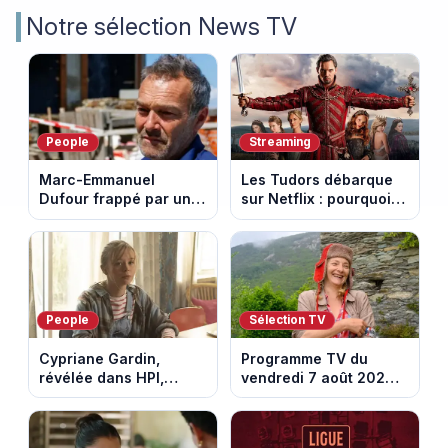
Notre sélection News TV
People
Streaming
Marc-Emmanuel
Les Tudors débarque
Dufour frappé par un
sur Netflix : pourquoi la
terrible incendie : son
série n’a rien perdu de
chalet part en fumée
son pouvoir
People
Sélection TV
Cypriane Gardin,
Programme TV du
révélée dans HPI,
vendredi 7 août 2026 :
lance une cagnotte
notre sélection pour
après des difficultés
votre soirée télé
financières