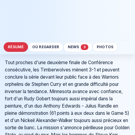
RÉSUMÉ
OÙ REGARDER
NEWS
PHOTOS
3
Tout proches d'une deuxième finale de Conférence
consécutive, les Timberwolves mènent 3-1 et peuvent
conclure la série devant leur public face à des Warriors
orphelins de Stephen Curry et en grande difficulté pour
inverser la tendance. Minnesota avance avec confiance,
fort d'un Rudy Gobert toujours aussi impérial dans la
peinture, d'un duo Anthony Edwards - Julius Randle en
pleine démonstration (61 points à eux deux dans le Game 5)
et d'un Nickeil Alexander-Walker toujours aussi précieux en
sortie de banc. La mission s'annonce périlleuse pour Golden
State, au pied du mur. Mais les hommes de Steve Kerr