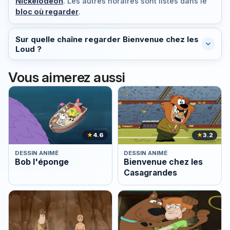
Nickelodéon
. Les autres horaires sont listés dans le
bloc où regarder
.
Sur quelle chaîne regarder Bienvenue chez les
Loud ?
Vous aimerez aussi
★
4.6
★
3.2
DESSIN ANIMÉ
DESSIN ANIMÉ
Bob l'éponge
Bienvenue chez les
Casagrandes