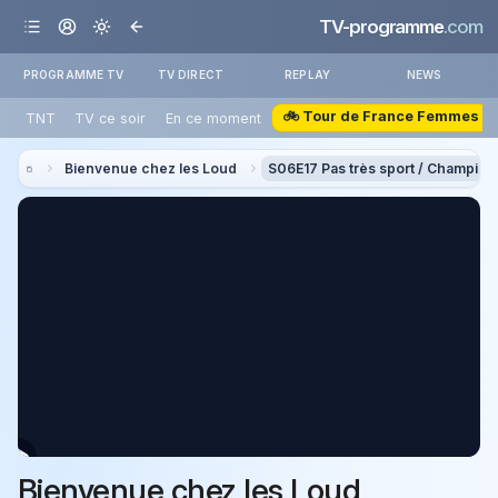
TV-programme
.com
PROGRAMME TV
TV DIRECT
REPLAY
NEWS
🚲 Tour de France Femmes
TNT
TV ce soir
En ce moment
Bienvenue chez les Loud
S06E17 Pas très sport / Champion
Bienvenue chez les Loud