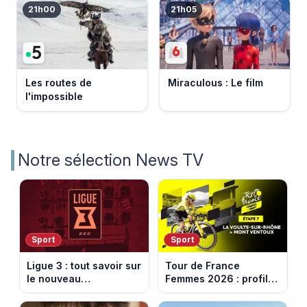
21h00
21h05
Les routes de
Miraculous : Le film
l'impossible
Notre sélection News TV
Sport
Sport
Ligue 3 : tout savoir sur
Tour de France
le nouveau
Femmes 2026 : profil
championnat qui
et horaires de la 7e
succède au National
étape entre La Voulte-