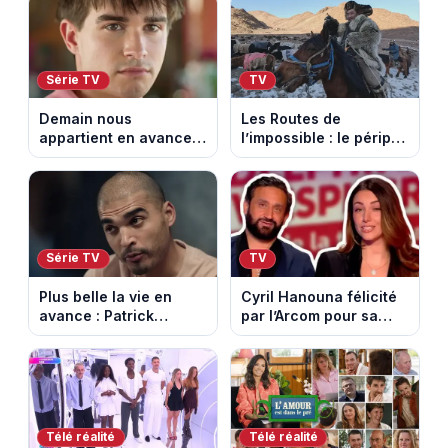
sur-Rhône et le Mont
Ventoux
Série TV
TV
Demain nous
Les Routes de
appartient en avance:
l’impossible : le périple
Samuel perd le
glacial d’une famille
contrôle. Episode du 10
nomade en Mongolie
août 2026.
Série TV
TV
Plus belle la vie en
Cyril Hanouna félicité
avance : Patrick
par l’Arcom pour sa
Nebout est-il mort ?
maîtrise de l’antenne
Episode du 10 août
face aux propos de
2026 (spoiler)
Delphine Wespiser sur
le cancer
Télé réalité
Télé réalité