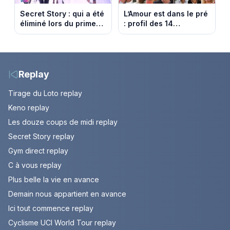
Secret Story : qui a été
L’Amour est dans le pré
éliminé lors du prime
: profil des 14
du 6 août 2026 sur
agriculteurs, speed
TMC ?
dating inédit et de
nouvelles histoires
d’amour
Replay
Tirage du Loto replay
Keno replay
Les douze coups de midi replay
Secret Story replay
Gym direct replay
C à vous replay
Plus belle la vie en avance
Demain nous appartient en avance
Ici tout commence replay
Cyclisme UCI World Tour replay