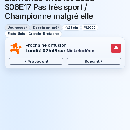
S06E17 Pas très sport /
Championne malgré elle
Jeunesse
Dessin animé
23min
2022
Etats-Unis - Grande-Bretagne
Prochaine diffusion
Lundi à 07h45
sur
Nickelodéon
Précédent
Suivant