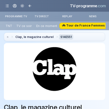
TV-programme
.com
PROGRAMME TV
TV DIRECT
REPLAY
NEWS
🚲 Tour de France Femmes
TNT
TV ce soir
En ce moment
Clap, le magazine culturel
S14E551
Clap, le magazine culturel