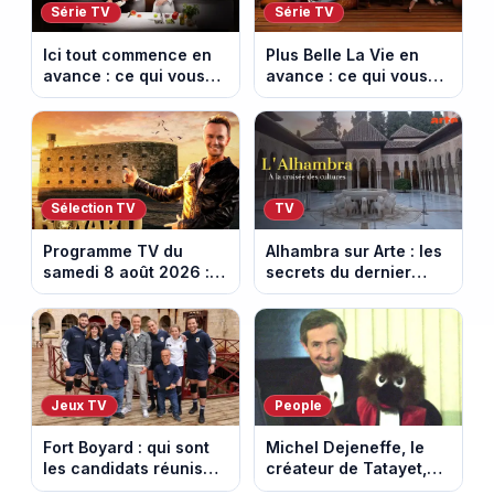
Série TV
Série TV
Ici tout commence en
Plus Belle La Vie en
avance : ce qui vous
avance : ce qui vous
attend la semaine du
attend la semaine du
10 au 14 août 2026
10 au 14 août 2026
(spoiler)
(spoiler)
Sélection TV
TV
Programme TV du
Alhambra sur Arte : les
samedi 8 août 2026 :
secrets du dernier
notre sélection pour
sultanat musulman
votre soirée télé
d’Espagne
Jeux TV
People
Fort Boyard : qui sont
Michel Dejeneffe, le
les candidats réunis
créateur de Tatayet,
par Cyril Féraud ce
est mort à 77 ans