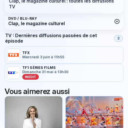
Clap, le magazine culturel : toutes les diffusions
TV
DVD / BLU-RAY
Clap, le magazine culturel
TV : Dernières diffusions passées de cet
2
épisode
TFX
Mercredi 3 juin à 11h55
TF1 SÉRIES FILMS
Dimanche 31 mai à 13h30
INEDIT
Vous aimerez aussi