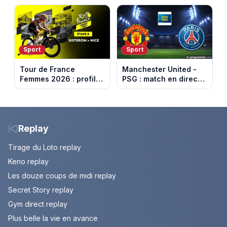
samedi 8 août 2026 ?
Sport
Sport
Tour de France
Manchester United -
Femmes 2026 : profil
PSG : match en direct
et horaires de la 8e
sur beIN Sports 1 à
étape entre Sisteron et
17h00
Nice
Replay
Tirage du Loto replay
Keno replay
Les douze coups de midi replay
Secret Story replay
Gym direct replay
Plus belle la vie en avance