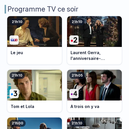
Programme TV ce soir
21h10
21h10
Le jeu
Laurent Gerra,
l'anniversaire-
événement
21h10
21h05
Tom et Lola
A trois on y va
21h00
21h10