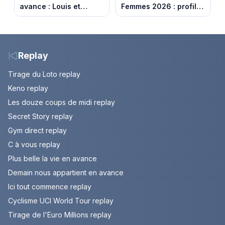
avance : Louis et
Femmes 2026 : profil
Jasmine enfin en
et horaires de la 6e
couple. Episode du 7
étape entre
août 2026 (spoiler)
Montbrison et
Tournon-sur-Rhône
Replay
Tirage du Loto replay
Keno replay
Les douze coups de midi replay
Secret Story replay
Gym direct replay
C à vous replay
Plus belle la vie en avance
Demain nous appartient en avance
Ici tout commence replay
Cyclisme UCI World Tour replay
Tirage de l'Euro Millions replay