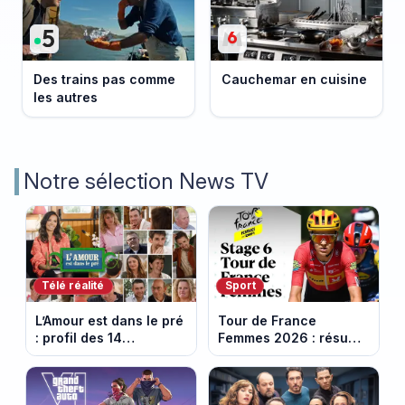
Des trains pas comme
Cauchemar en cuisine
les autres
Notre sélection News TV
Télé réalité
Sport
L’Amour est dans le pré
Tour de France
: profil des 14
Femmes 2026 : résumé
agriculteurs, speed
vidéo de la 6e étape
dating inédit et de
entre Montbrison et
nouvelles histoires
Tournon-sur-Rhône