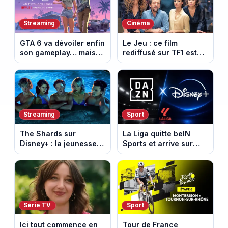
d’amour
Streaming
Cinéma
GTA 6 va dévoiler enfin
Le Jeu : ce film
son gameplay… mais
rediffusé sur TF1 est
d’abord sur Netflix
adapté d’un succès
italien devenu un
phénomène mondial
Streaming
Sport
The Shards sur
La Liga quitte beIN
Disney+ : la jeunesse
Sports et arrive sur
dorée de Los Angeles
DAZN et Disney+ en
face à un tueur dans
France
les années 80
Série TV
Sport
Ici tout commence en
Tour de France