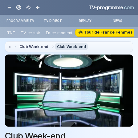
TV-programme
.com
PROGRAMME TV
TV DIRECT
REPLAY
NEWS
🚲 Tour de France Femmes
TNT
TV ce soir
En ce moment
Club Week-end
Club Week-end
Club Week-end