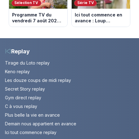
Sélection TV
Série TV
Programme TV du
Ici tout commence en
vendredi 7 août 2026 :
avance : Loup
notre sélection pour
découvre la trahison
votre soirée télé
de Bianca. Episode du
10 août 2026 (spoiler)
Replay
Tirage du Loto replay
Keno replay
Les douze coups de midi replay
Secret Story replay
Gym direct replay
C à vous replay
Plus belle la vie en avance
Demain nous appartient en avance
Ici tout commence replay