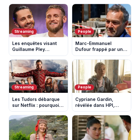
avec l'ascension du
défendu leur culture
Mont Ventoux
au fil des décennies
Streaming
People
Les enquêtes visant
Marc-Emmanuel
Guillaume Pley
Dufour frappé par un
poussent Ragnar Le
terrible incendie : son
Breton à quitter la
chalet part en fumée
tournée Legend
Streaming
People
Les Tudors débarque
Cypriane Gardin,
sur Netflix : pourquoi la
révélée dans HPI,
série n’a rien perdu de
lance une cagnotte
son pouvoir
après des difficultés
financières