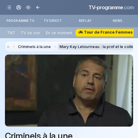
TV-programme
.com
PROGRAMME TV
TV DIRECT
REPLAY
NEWS
🚲 Tour de France Femmes
TNT
TV ce soir
En ce moment
Criminels à la une
Mary Kay Letourneau : la prof et le collégi
Criminels à la une