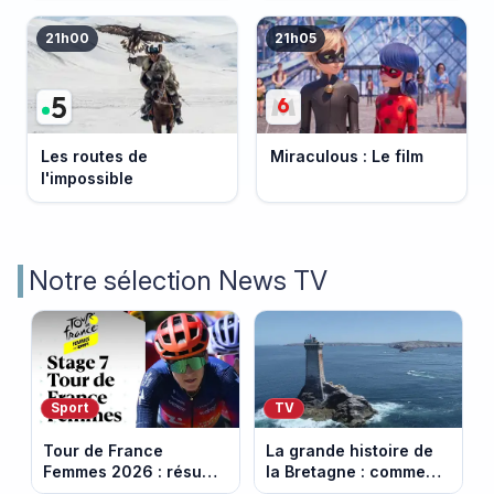
21h00
21h05
Les routes de
Miraculous : Le film
l'impossible
Notre sélection News TV
Sport
TV
Tour de France
La grande histoire de
Femmes 2026 : résumé
la Bretagne : comment
vidéo de la 7e étape
les Bretons ont