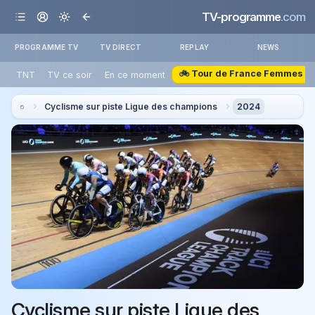
TV-programme
.com
PROGRAMME TV
TV DIRECT
REPLAY
NEWS
🚲 Tour de France Femmes
TNT
TV ce soir
En ce moment
Cyclisme sur piste Ligue des champions
2024
Cyclisme sur piste Ligue des