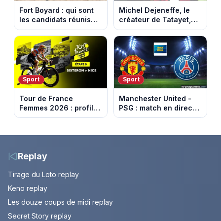
Fort Boyard : qui sont
Michel Dejeneffe, le
les candidats réunis
créateur de Tatayet,
par Cyril Féraud ce
est mort à 77 ans
samedi 8 août 2026 ?
Sport
Sport
Tour de France
Manchester United -
Femmes 2026 : profil
PSG : match en direct
et horaires de la 8e
sur beIN Sports 1 à
étape entre Sisteron et
17h00
Nice
Replay
Tirage du Loto replay
Keno replay
Les douze coups de midi replay
Secret Story replay