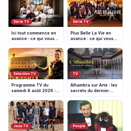
Série TV
Série TV
Ici tout commence en
Plus Belle La Vie en
avance : ce qui vous
avance : ce qui vous
attend la semaine du
attend la semaine du
10 au 14 août 2026
10 au 14 août 2026
(spoiler)
(spoiler)
Sélection TV
TV
Programme TV du
Alhambra sur Arte : les
samedi 8 août 2026 :
secrets du dernier
notre sélection pour
sultanat musulman
votre soirée télé
d’Espagne
Jeux TV
People