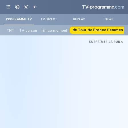
TV-programme
.com
PROGRAMME TV
TV DIRECT
REPLAY
NEWS
🚲 Tour de France Femmes
TNT
TV ce soir
En ce moment
SUPPRIMER LA PUB