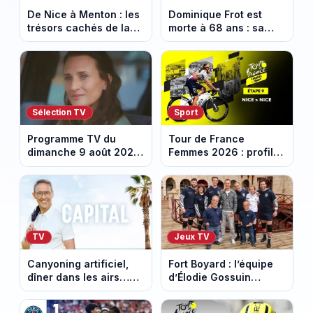
De Nice à Menton : les
Dominique Frot est
trésors cachés de la
morte à 68 ans : sa
French Riviera dévoilés
sœur Catherine Frot
dans les 100 lieux qu'il
annonce la triste
faut voir
nouvelle
Sélection TV
Sport
Programme TV du
Tour de France
dimanche 9 août 2026
Femmes 2026 : profil
: notre sélection pour
et horaires de la
votre soirée télé
dernière étape à Nice
TV
Jeux TV
Canyoning artificiel,
Fort Boyard : l’équipe
dîner dans les airs…
d’Élodie Gossuin
les loisirs les plus fous
termine avec une belle
passés au crible dans
somme pour l'Unicef et