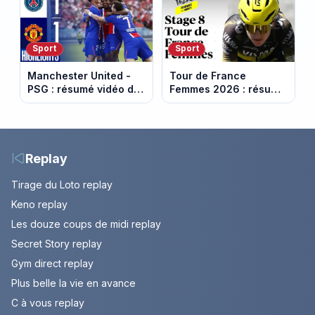
Capital
le Refuge
Sport
Sport
Manchester United -
Tour de France
PSG : résumé vidéo du
Femmes 2026 : résumé
match amical du 8 août
vidéo de la 9e étape
2026
entre Sisteron et Nice
Replay
Tirage du Loto replay
Keno replay
Les douze coups de midi replay
Secret Story replay
Gym direct replay
Plus belle la vie en avance
C à vous replay