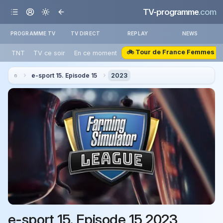
TV-programme
.com
PROGRAMME TV
TV DIRECT
REPLAY
NEWS
🚲 Tour de France Femmes
TNT
TV ce soir
En ce moment
e-sport 15. Episode 15
2023
e-sport 15. Episode 15 2023