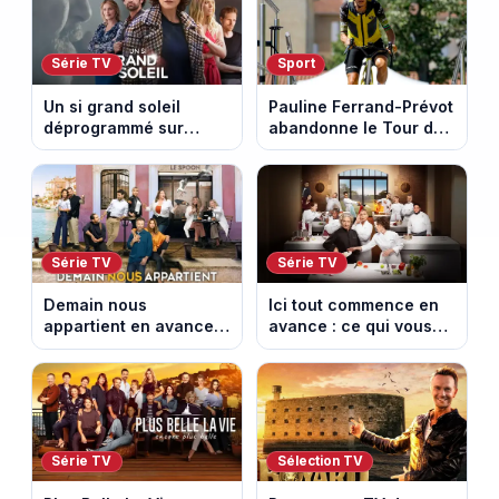
Série TV
Sport
Un si grand soleil
Pauline Ferrand-Prévot
déprogrammé sur
abandonne le Tour de
France 3 : cinq
France Femmes avant
épisodes inédits
la 8e étape
diffusés le 13 août
Série TV
Série TV
Demain nous
Ici tout commence en
appartient en avance :
avance : ce qui vous
ce qui vous attend la
attend la semaine du
semaine du 10 au 14
10 au 14 août 2026
août 2026 (spoiler)
(spoiler)
Série TV
Sélection TV