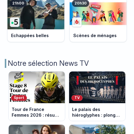
21h00
20h30
Echappées belles
Scènes de ménages
Notre sélection News TV
Sport
TV
Tour de France
Le palais des
Femmes 2026 : résumé
hiéroglyphes : plongez
vidéo de la 9e étape
dans la tombe
entre Sisteron et Nice
égyptienne qui fascine
les archéologues