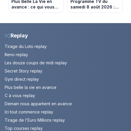
Plus Belle La Vie en
Programme TV du
avance : ce qui vous
samedi 8 août 2026 :
attend la semaine du
notre sélection pour
10 au 14 août 2026
votre soirée télé
(spoiler)
Replay
Tirage du Loto replay
Keno replay
Les douze coups de midi replay
Secret Story replay
Gym direct replay
Plus belle la vie en avance
C à vous replay
Demain nous appartient en avance
Ici tout commence replay
Tirage de l'Euro Millions replay
Top courses replay