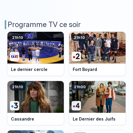
Programme TV ce soir
21h10
21h10
Le dernier cercle
Fort Boyard
21h10
21h00
Cassandre
Le Dernier des Juifs