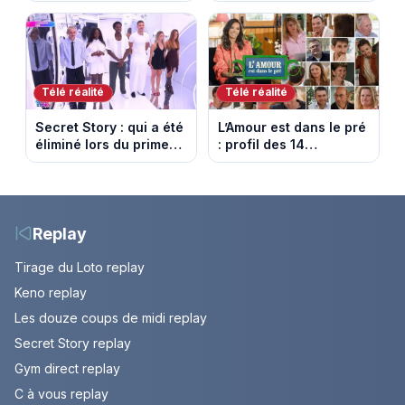
Nebout est-il mort ?
maîtrise de l’antenne
Episode du 10 août
face aux propos de
2026 (spoiler)
Delphine Wespiser sur
le cancer
Télé réalité
Télé réalité
Secret Story : qui a été
L’Amour est dans le pré
éliminé lors du prime
: profil des 14
du 6 août 2026 sur
agriculteurs, speed
TMC ?
dating inédit et de
nouvelles histoires
d’amour
Replay
Tirage du Loto replay
Keno replay
Les douze coups de midi replay
Secret Story replay
Gym direct replay
C à vous replay