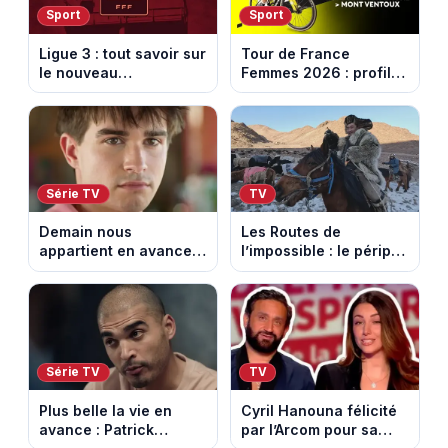
Sport
Sport
Ligue 3 : tout savoir sur
Tour de France
le nouveau
Femmes 2026 : profil
championnat qui
et horaires de la 7e
succède au National
étape entre La Voulte-
sur-Rhône et le Mont
Ventoux
Série TV
TV
Demain nous
Les Routes de
appartient en avance:
l’impossible : le périple
Samuel perd le
glacial d’une famille
contrôle. Episode du 10
nomade en Mongolie
août 2026.
Série TV
TV
Plus belle la vie en
Cyril Hanouna félicité
avance : Patrick
par l’Arcom pour sa