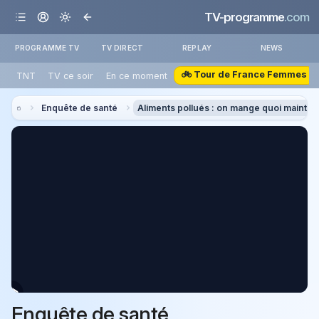
TV-programme
.com
PROGRAMME TV
TV DIRECT
REPLAY
NEWS
🚲 Tour de France Femmes
TNT
TV ce soir
En ce moment
Enquête de santé
Aliments pollués : on mange quoi mainten
Enquête de santé