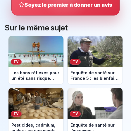
Soyez le premier à donner un avis
Sur le même sujet
TV
TV
Les bons réflexes pour
Enquête de santé sur
un été sans risque
France 5 : les bienfaits
dans "Enquête de
concrets de la nature
santé" sur France 5
sur notre santé
expliqués
TV
TV
Pesticides, cadmium,
Enquête de santé sur
huiles : ce que montre
l’insomnie :