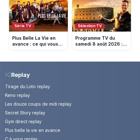
août 2026 (spoiler)
(spoiler)
Série TV
Sélection TV
Plus Belle La Vie en
Programme TV du
avance : ce qui vous
samedi 8 août 2026 :
attend la semaine du
notre sélection pour
10 au 14 août 2026
votre soirée télé
(spoiler)
Replay
Tirage du Loto replay
Keno replay
Les douze coups de midi replay
Secret Story replay
Gym direct replay
Plus belle la vie en avance
C à vous replay