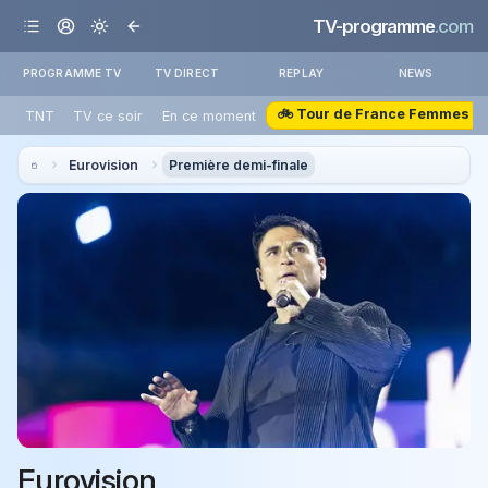
TV-programme
.com
PROGRAMME TV
TV DIRECT
REPLAY
NEWS
🚲 Tour de France Femmes
TNT
TV ce soir
En ce moment
Eurovision
Première demi-finale
Eurovision