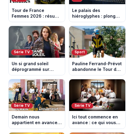
Tour de France
Le palais des
Femmes 2026 : résumé
hiéroglyphes : plongez
vidéo de la 9e étape
dans la tombe
entre Sisteron et Nice
égyptienne qui fascine
les archéologues
Série TV
Sport
Un si grand soleil
Pauline Ferrand-Prévot
déprogrammé sur
abandonne le Tour de
France 3 : cinq
France Femmes avant
épisodes inédits
la 8e étape
diffusés le 13 août
Série TV
Série TV
Demain nous
Ici tout commence en
appartient en avance :
avance : ce qui vous
ce qui vous attend la
attend la semaine du
semaine du 10 au 14
10 au 14 août 2026