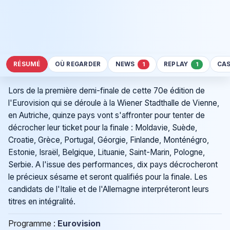
RÉSUMÉ
OÙ REGARDER
NEWS
REPLAY
CA
1
1
Lors de la première demi-finale de cette 70e édition de
l'Eurovision qui se déroule à la Wiener Stadthalle de Vienne,
en Autriche, quinze pays vont s'affronter pour tenter de
décrocher leur ticket pour la finale : Moldavie, Suède,
Croatie, Grèce, Portugal, Géorgie, Finlande, Monténégro,
Estonie, Israël, Belgique, Lituanie, Saint-Marin, Pologne,
Serbie. A l'issue des performances, dix pays décrocheront
le précieux sésame et seront qualifiés pour la finale. Les
candidats de l'Italie et de l'Allemagne interpréteront leurs
titres en intégralité.
Programme :
Eurovision