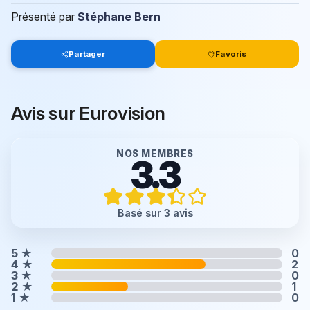
Présenté par
Stéphane Bern
Partager
Favoris
Avis sur Eurovision
NOS MEMBRES
3.3
Basé sur 3 avis
5
★
0
4
★
2
3
★
0
2
★
1
1
★
0