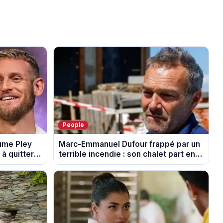
People
aume Pley
Marc-Emmanuel Dufour frappé par un
à quitter
terrible incendie : son chalet part en
fumée