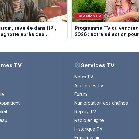
Sélection TV
ardin, révélée dans HPI,
Programme TV du vendredi
cagnotte après des
2026 : notre sélection pour
 financières
soirée télé
mmes TV
Services TV
News TV
Audiences TV
Vie
Forum
ppartient
Numérotation des chaînes
leil
Replay TV
leau
Radio en ligne
Historique TV
Films à venir