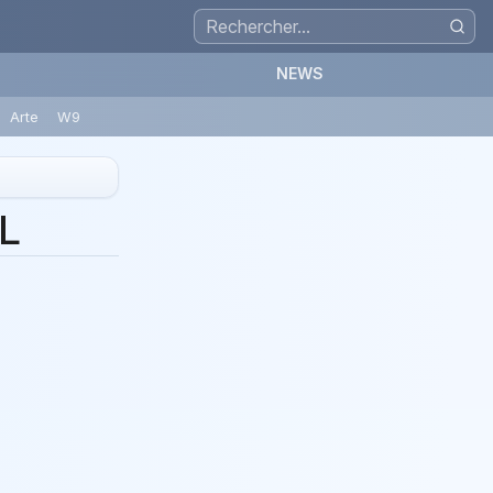
NEWS
Arte
W9
XL