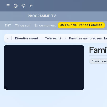
PROGRAMME TV
🚲 Tour de France Femmes
TNT
TV ce soir
En ce moment
Divertissement
Téléréalité
Familles nombreuses : la
Fami
Divertiss