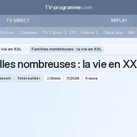
TV-programme
.com
TV DIRECT
REPLAY
|
Demain
Colonnes
TV 7 jours
TF1
France 2
Canal plus
M6
 vie en XXL
Familles nombreuses : la vie en XXL
lles nombreuses : la vie en X
ement
Téléréalité
30min
2026
France