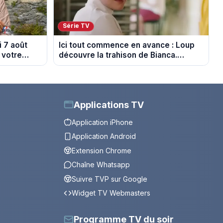
Série TV
 7 août
Ici tout commence en avance : Loup
 votre
découvre la trahison de Bianca.
Episode du 10 août 2026 (spoiler)
Applications TV
Application iPhone
Application Android
Extension Chrome
Chaîne Whatsapp
Suivre TVP sur Google
Widget TV Webmasters
Programme TV du soir