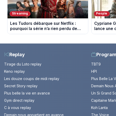
Streaming
People
Les Tudors débarque sur Netflix :
Cypriane G
pourquoi la série n’a rien perdu de
lance une 
son pouvoir
difficultés
Replay
Progra
Tirage du Loto replay
TBT9
Keno replay
HPI
Les douze coups de midi replay
Plus Belle La 
Secret Story replay
Demain Nous A
Plus belle la vie en avance
Un Si Grand So
Gym direct replay
Capitaine Mar
C à vous replay
Koh Lanta
Demain nous appartient en avance
The Voice