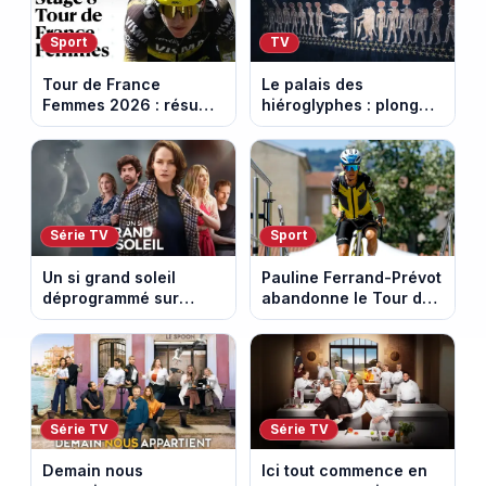
Sport
TV
Tour de France
Le palais des
Femmes 2026 : résumé
hiéroglyphes : plongez
vidéo de la 9e étape
dans la tombe
entre Sisteron et Nice
égyptienne qui fascine
les archéologues
Série TV
Sport
Un si grand soleil
Pauline Ferrand-Prévot
déprogrammé sur
abandonne le Tour de
France 3 : cinq
France Femmes avant
épisodes inédits
la 8e étape
diffusés le 13 août
Série TV
Série TV
Demain nous
Ici tout commence en