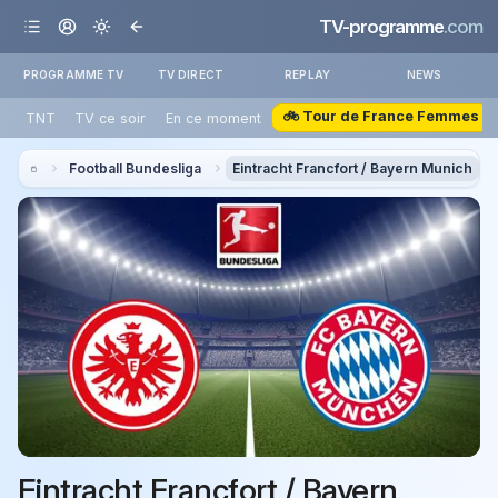
TV-programme
.com
PROGRAMME TV
TV DIRECT
REPLAY
NEWS
🚲 Tour de France Femmes
TNT
TV ce soir
En ce moment
Football Bundesliga
Eintracht Francfort / Bayern Munich
Eintracht Francfort / Bayern