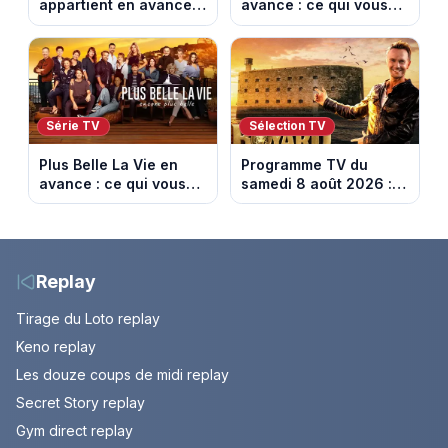
appartient en avance :
avance : ce qui vous
ce qui vous attend la
attend la semaine du
semaine du 10 au 14
10 au 14 août 2026
août 2026 (spoiler)
(spoiler)
Série TV
Sélection TV
Plus Belle La Vie en
Programme TV du
avance : ce qui vous
samedi 8 août 2026 :
attend la semaine du
notre sélection pour
10 au 14 août 2026
votre soirée télé
(spoiler)
Replay
Tirage du Loto replay
Keno replay
Les douze coups de midi replay
Secret Story replay
Gym direct replay