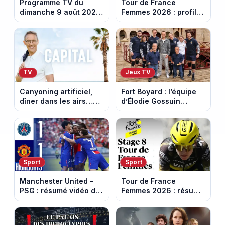
Programme TV du
Tour de France
dimanche 9 août 2026
Femmes 2026 : profil
: notre sélection pour
et horaires de la
votre soirée télé
dernière étape à Nice
TV
Jeux TV
Canyoning artificiel,
Fort Boyard : l’équipe
dîner dans les airs…
d’Élodie Gossuin
les loisirs les plus fous
termine avec une belle
passés au crible dans
somme pour l'Unicef et
Capital
le Refuge
Sport
Sport
Manchester United -
Tour de France
PSG : résumé vidéo du
Femmes 2026 : résumé
match amical du 8 août
vidéo de la 9e étape
2026
entre Sisteron et Nice