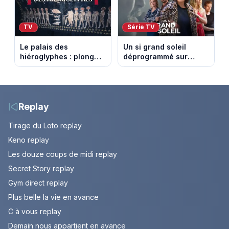
TV
Série TV
Le palais des
Un si grand soleil
hiéroglyphes : plongez
déprogrammé sur
dans la tombe
France 3 : cinq
égyptienne qui fascine
épisodes inédits
les archéologues
diffusés le 13 août
Replay
Tirage du Loto replay
Keno replay
Les douze coups de midi replay
Secret Story replay
Gym direct replay
Plus belle la vie en avance
C à vous replay
Demain nous appartient en avance