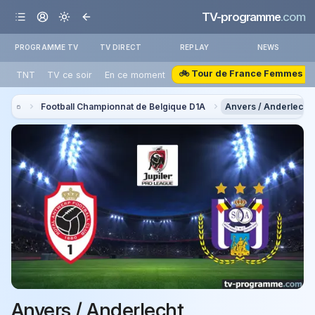
TV-programme
.com
PROGRAMME TV
TV DIRECT
REPLAY
NEWS
🚲 Tour de France Femmes
TNT
TV ce soir
En ce moment
Football Championnat de Belgique D1A
Anvers / Anderlecht
Anvers / Anderlecht