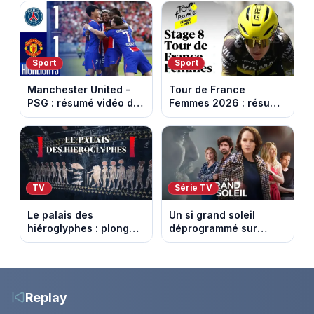
passés au crible dans
somme pour l'Unicef et
Capital
le Refuge
Sport
Sport
Manchester United -
Tour de France
PSG : résumé vidéo du
Femmes 2026 : résumé
match amical du 8 août
vidéo de la 9e étape
2026
entre Sisteron et Nice
TV
Série TV
Le palais des
Un si grand soleil
hiéroglyphes : plongez
déprogrammé sur
dans la tombe
France 3 : cinq
égyptienne qui fascine
épisodes inédits
les archéologues
diffusés le 13 août
Replay