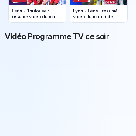
Lens - Toulouse :
Lyon - Lens : résumé
résumé vidéo du match
vidéo du match de
de Coupe de France.
Coupe de France.
Le RC Lens est en
Qualification du RC
finale !
Lens !
Vidéo Programme TV ce soir