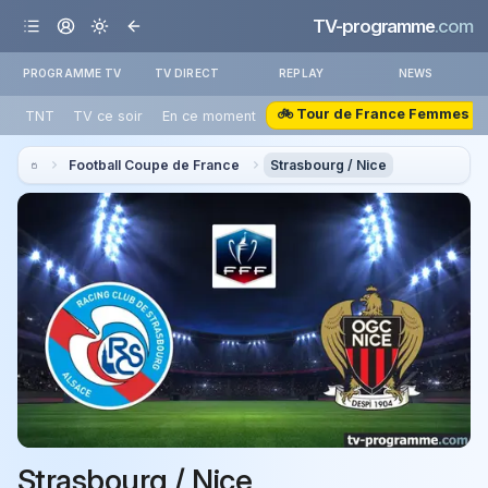
TV-programme
.com
PROGRAMME TV
TV DIRECT
REPLAY
NEWS
🚲 Tour de France Femmes
TNT
TV ce soir
En ce moment
Football Coupe de France
Strasbourg / Nice
Strasbourg / Nice