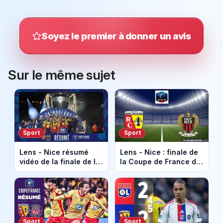
Soyez le premier à donner un avis
Sur le même sujet
Sport
Sport
Lens - Nice résumé
Lens - Nice : finale de
vidéo de la finale de la
la Coupe de France de
Coupe de France. Le
foot en direct à 21h sur
RC Lens gagne la
France 2
Coupe !
Sport
Sport