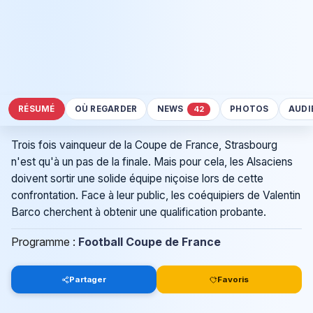
RÉSUMÉ
OÙ REGARDER
NEWS
PHOTOS
AUDI
42
Trois fois vainqueur de la Coupe de France, Strasbourg
n'est qu'à un pas de la finale. Mais pour cela, les Alsaciens
doivent sortir une solide équipe niçoise lors de cette
confrontation. Face à leur public, les coéquipiers de Valentin
Barco cherchent à obtenir une qualification probante.
Programme :
Football Coupe de France
Partager
Favoris