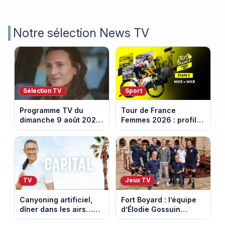
Notre sélection News TV
Sélection TV
Sport
Programme TV du
Tour de France
dimanche 9 août 2026
Femmes 2026 : profil
: notre sélection pour
et horaires de la
votre soirée télé
dernière étape à Nice
TV
Jeux TV
Canyoning artificiel,
Fort Boyard : l’équipe
dîner dans les airs…
d’Élodie Gossuin
les loisirs les plus fous
termine avec une belle