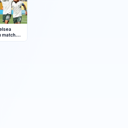
elsea
u match.
sea (0 - 2)