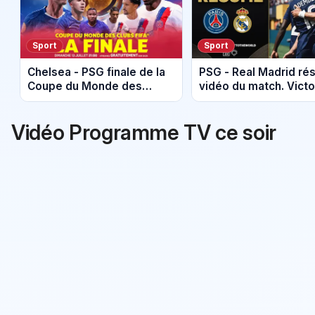
Sport
Sport
Chelsea - PSG finale de la
PSG - Real Madrid r
Coupe du Monde des
vidéo du match. Victo
Clubs en direct sur TF1 et
PSG (4 - 0)
DAZN
Vidéo Programme TV ce soir