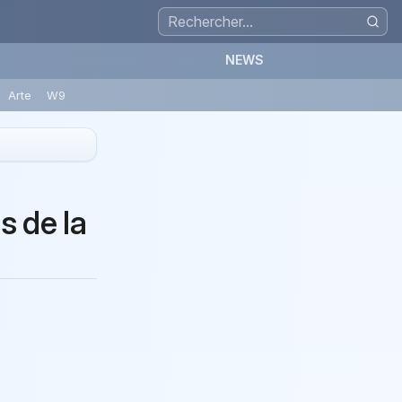
NEWS
Arte
W9
s de la