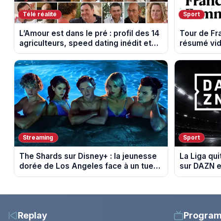
Télé réalité
Sport
L’Amour est dans le pré : profil des 14
Tour de F
agriculteurs, speed dating inédit et
résumé vid
de nouvelles histoires d’amour
Montbrison
Streaming
Sport
The Shards sur Disney+ : la jeunesse
La Liga qui
dorée de Los Angeles face à un tueur
sur DAZN e
dans les années 80
Replay
Progra