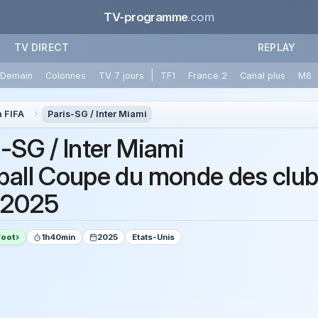
TV-programme
.com
TV DIRECT
REPLAY
|
Demain
Colonnes
TV 7 jours
TF1
France 2
Canal plus
M6
a FIFA
Paris-SG / Inter Miami
s-SG / Inter Miami
ball Coupe du monde des club
 2025
Foot
1h40min
2025
Etats-Unis