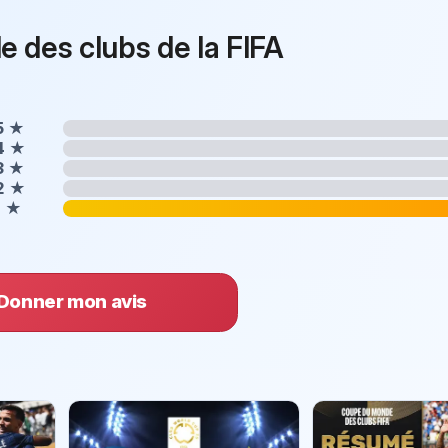
 des clubs de la FIFA
5
★
4
★
3
★
2
★
1
★
Donner mon avis