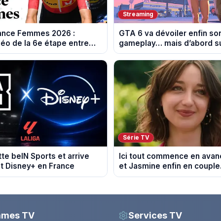
Streaming
rance Femmes 2026 :
GTA 6 va dévoiler enfin so
éo de la 6e étape entre
gameplay… mais d’abord su
 et Tournon-sur-Rhône
Série TV
tte beIN Sports et arrive
Ici tout commence en avanc
t Disney+ en France
et Jasmine enfin en couple
du 7 août 2026 (spoiler)
mmes TV
Services TV