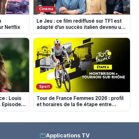
Cinéma
n
Le Jeu : ce film rediffusé sur TF1 est
r Netflix
adapté d’un succès italien devenu un
phénomène mondial
Sport
e : Louis
Tour de France Femmes 2026 : profil
. Episode
et horaires de la 6e étape entre
Montbrison et Tournon-sur-Rhône
Applications TV