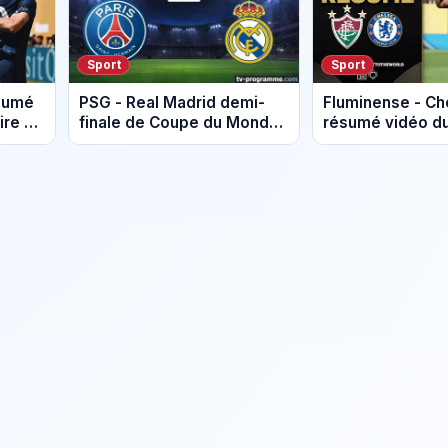
Sport
Sport
ésumé
PSG - Real Madrid demi-
Fluminense - Ch
ire du
finale de Coupe du Monde
résumé vidéo d
des Clubs sur DAZN
Victoire de Chel