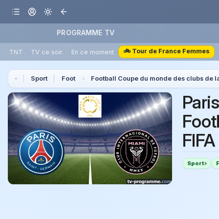
PROGRAMME TV
🚲 Tour de France Femmes
TNT
TV ce soir
En ce moment
Sport
Foot
Football Coupe du monde des clubs de l
Pari
Foot
FIFA
Sport