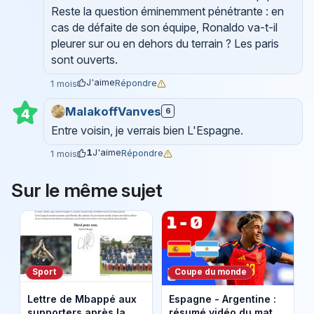
Reste la question éminemment pénétrante : en
cas de défaite de son équipe, Ronaldo va-t-il
pleurer sur ou en dehors du terrain ? Les paris
sont ouverts.
J'aime
Répondre
1 mois
MalakoffVanves
6
4
Entre voisin, je verrais bien L'Espagne.
1
J'aime
Répondre
1 mois
Sur le même sujet
Sport
Coupe du monde
Lettre de Mbappé aux
Espagne - Argentine :
supporters après la
résumé vidéo du match