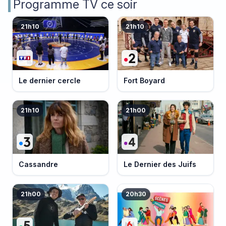
Programme TV ce soir
21h10
21h10
Le dernier cercle
Fort Boyard
21h10
21h00
Cassandre
Le Dernier des Juifs
21h00
20h30