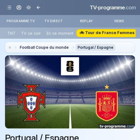
TV-programme
.com
PROGRAMME TV
TV DIRECT
REPLAY
NEWS
🚲 Tour de France Femmes
TNT
TV ce soir
En ce moment
Football Coupe du monde
Portugal / Espagne
Portugal / Espagne