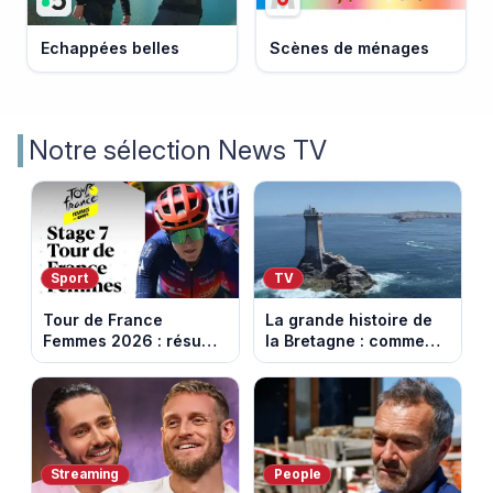
Echappées belles
Scènes de ménages
Notre sélection News TV
Sport
TV
Tour de France
La grande histoire de
Femmes 2026 : résumé
la Bretagne : comment
vidéo de la 7e étape
les Bretons ont
avec l'ascension du
défendu leur culture
Mont Ventoux
au fil des décennies
Streaming
People