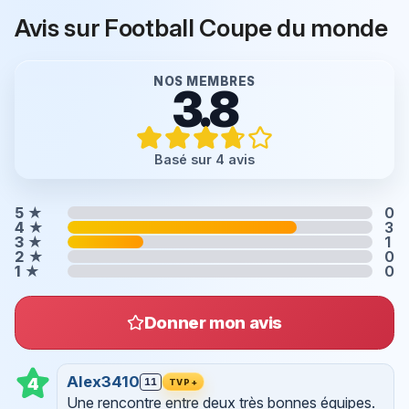
Avis sur Football Coupe du monde
NOS MEMBRES
3.8
Basé sur 4 avis
5
★
0
4
★
3
3
★
1
2
★
0
1
★
0
Donner mon avis
Alex3410
4
11
TVP+
Une rencontre entre deux très bonnes équipes.