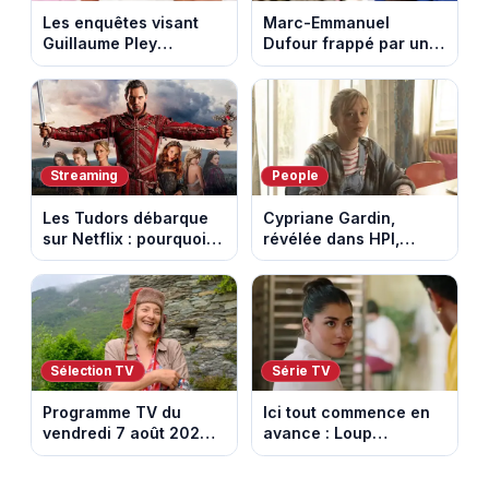
Les enquêtes visant
Marc-Emmanuel
Guillaume Pley
Dufour frappé par un
poussent Ragnar Le
terrible incendie : son
Breton à quitter la
chalet part en fumée
tournée Legend
Streaming
People
Les Tudors débarque
Cypriane Gardin,
sur Netflix : pourquoi la
révélée dans HPI,
série n’a rien perdu de
lance une cagnotte
son pouvoir
après des difficultés
financières
Sélection TV
Série TV
Programme TV du
Ici tout commence en
vendredi 7 août 2026 :
avance : Loup
notre sélection pour
découvre la trahison
votre soirée télé
de Bianca. Episode du