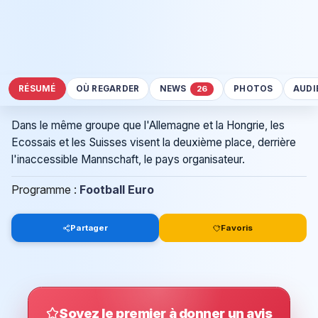
RÉSUMÉ
OÙ REGARDER
NEWS
PHOTOS
AUDI
26
Dans le même groupe que l'Allemagne et la Hongrie, les
Ecossais et les Suisses visent la deuxième place, derrière
l'inaccessible Mannschaft, le pays organisateur.
Programme :
Football Euro
Partager
Favoris
Soyez le premier à donner un avis