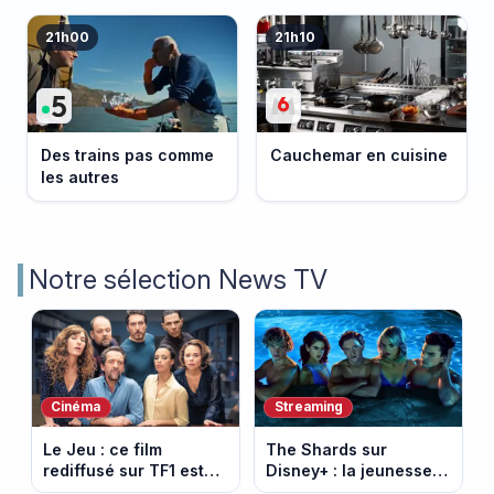
21h00
21h10
Des trains pas comme
Cauchemar en cuisine
les autres
Notre sélection News TV
Cinéma
Streaming
Le Jeu : ce film
The Shards sur
rediffusé sur TF1 est
Disney+ : la jeunesse
adapté d’un succès
dorée de Los Angeles