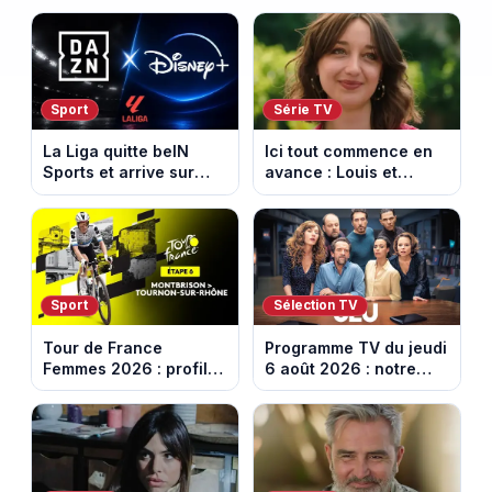
italien devenu un
face à un tueur dans
phénomène mondial
les années 80
Sport
Série TV
La Liga quitte beIN
Ici tout commence en
Sports et arrive sur
avance : Louis et
DAZN et Disney+ en
Jasmine enfin en
France
couple. Episode du 7
août 2026 (spoiler)
Sport
Sélection TV
Tour de France
Programme TV du jeudi
Femmes 2026 : profil
6 août 2026 : notre
et horaires de la 6e
sélection pour votre
étape entre
soirée télé
Montbrison et
Tournon-sur-Rhône