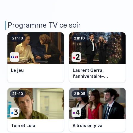
Programme TV ce soir
21h10
21h10
Le jeu
Laurent Gerra,
l'anniversaire-
événement
21h10
21h05
Tom et Lola
A trois on y va