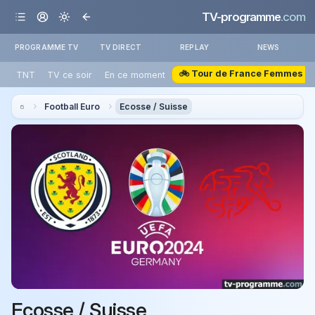
TV-programme
.com
PROGRAMME TV
TV DIRECT
REPLAY
NEWS
🚲 Tour de France Femmes
TNT
TV ce soir
En ce moment
Football Euro
Ecosse / Suisse
Ecosse / Suisse