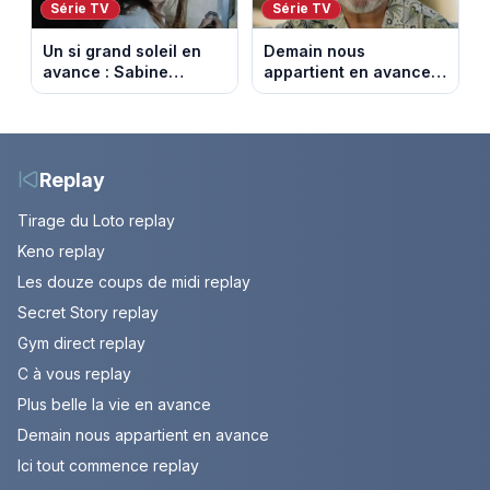
Série TV
Série TV
Un si grand soleil en
Demain nous
avance : Sabine
appartient en avance:
menacée par Céleste.
Alex révèle son lourd
Episode du 7 août
secret. Episode du 7
2026 (spoiler).
août 2026.
Replay
Tirage du Loto replay
Keno replay
Les douze coups de midi replay
Secret Story replay
Gym direct replay
C à vous replay
Plus belle la vie en avance
Demain nous appartient en avance
Ici tout commence replay