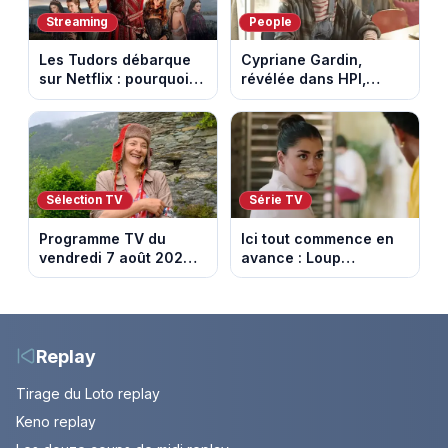
Streaming
People
Les Tudors débarque
Cypriane Gardin,
sur Netflix : pourquoi la
révélée dans HPI,
série n’a rien perdu de
lance une cagnotte
son pouvoir
après des difficultés
financières
Sélection TV
Série TV
Programme TV du
Ici tout commence en
vendredi 7 août 2026 :
avance : Loup
notre sélection pour
découvre la trahison
votre soirée télé
de Bianca. Episode du
10 août 2026 (spoiler)
Replay
Tirage du Loto replay
Keno replay