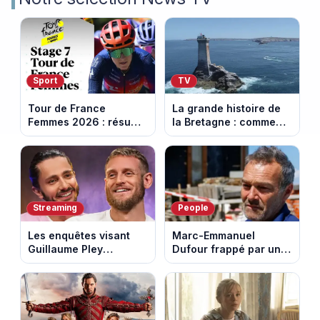
Sport
TV
Tour de France
La grande histoire de
Femmes 2026 : résumé
la Bretagne : comment
vidéo de la 7e étape
les Bretons ont
avec l'ascension du
défendu leur culture
Mont Ventoux
au fil des décennies
Streaming
People
Les enquêtes visant
Marc-Emmanuel
Guillaume Pley
Dufour frappé par un
poussent Ragnar Le
terrible incendie : son
Breton à quitter la
chalet part en fumée
tournée Legend