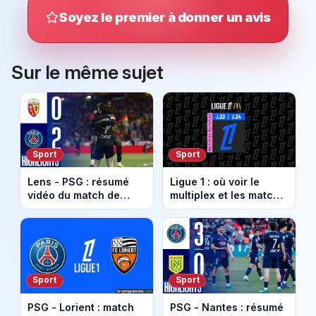
Soyez le premier à donner un avis
Sur le même sujet
Sport
Sport
Lens - PSG : résumé
Ligue 1 : où voir le
vidéo du match de
multiplex et les matchs
Ligue 1. Paris sacré
de la 33e journée ce
Champion de France.
dimanche 10 mai 2026
?
Sport
Sport
PSG - Lorient : match
PSG - Nantes : résumé