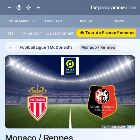
TV-programme
.com
PROGRAMME TV
TV DIRECT
REPLAY
NEWS
🚲 Tour de France Femmes
TNT
TV ce soir
En ce moment
Football Ligue 1 McDonald's
Monaco / Rennes
Monaco / Rennes