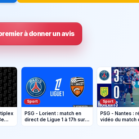
premier à donner un avis
Sport
Sport
ltiplex
PSG - Lorient : match en
PSG - Nantes : 
3e
direct de Ligue 1 à 17h sur
vidéo du match 
10
beIN Sports 1 (samedi 2 mai
(22 avril 2026)
2026)