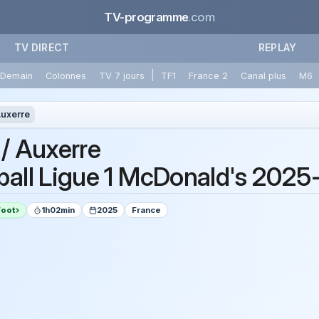
TV-programme
.com
TV DIRECT
REPLAY
|
Demain
Colonnes
TV 7 jours
TF1
France 2
Canal plus
M6
Auxerre
 / Auxerre
ball Ligue 1 McDonald's 202
Foot
1h02min
2025
France