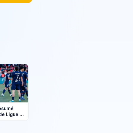
résumé
de Ligue 1