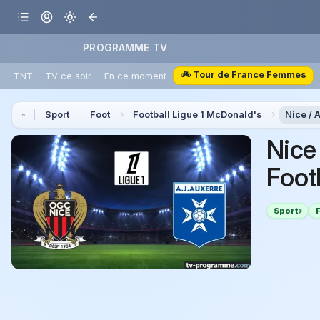
PROGRAMME TV
🚲 Tour de France Femmes
TNT
TV ce soir
En ce moment
Sport
Foot
Football Ligue 1 McDonald's
Nice / 
Nice
Foot
Sport