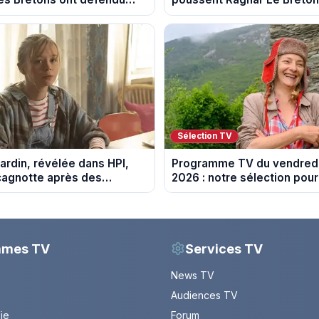
e au fil des décennies
la tournée Legend
Sélection TV
ardin, révélée dans HPI,
Programme TV du vendredi
cagnotte après des
2026 : notre sélection pour
 financières
soirée télé
mmes TV
Services TV
News TV
Audiences TV
Vie
Forum