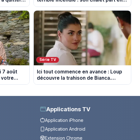
fumée
Série TV
 7 août
Ici tout commence en avance : Loup
 votre
découvre la trahison de Bianca.
Episode du 10 août 2026 (spoiler)
Applications TV
Application iPhone
Application Android
Extension Chrome