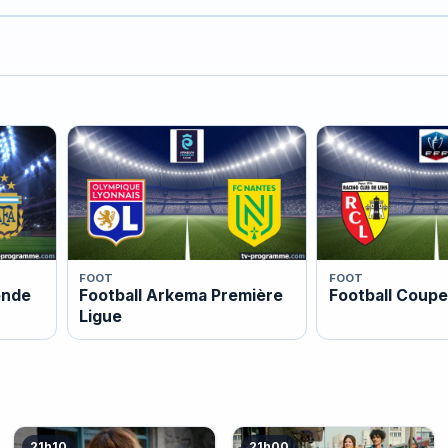
FOOT
FOOT
onde
Football Arkema Première
Football Coupe
Ligue
21h10
21h00