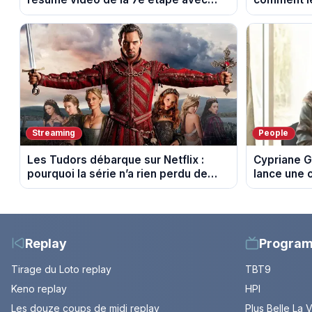
l'ascension du Mont Ventoux
leur cultur
Streaming
People
Les Tudors débarque sur Netflix :
Cypriane G
pourquoi la série n’a rien perdu de
lance une 
son pouvoir
difficultés
Replay
Progra
Tirage du Loto replay
TBT9
Keno replay
HPI
Les douze coups de midi replay
Plus Belle La 