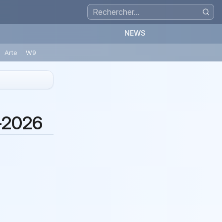
NEWS
Arte
W9
5-2026