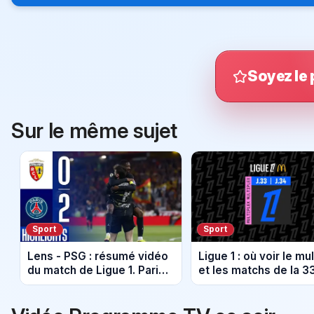
Soyez le 
Sur le même sujet
Sport
Sport
Lens - PSG : résumé vidéo
Ligue 1 : où voir le mu
du match de Ligue 1. Paris
et les matchs de la 3
sacré Champion de France.
journée ce dimanche 
mai 2026 ?