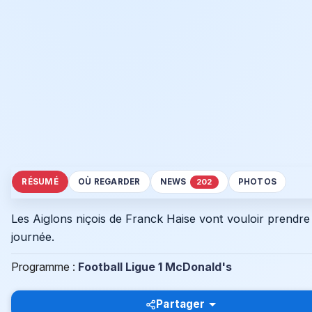
RÉSUMÉ
OÙ REGARDER
NEWS
PHOTOS
202
Les Aiglons niçois de Franck Haise vont vouloir prendre
journée.
Programme :
Football Ligue 1 McDonald's
Partager