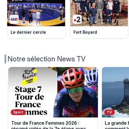
Le dernier cercle
Fort Boyard
Notre sélection News TV
Sport
TV
Tour de France Femmes 2026 :
La grande h
résumé vidéo de la 7e étape avec
comment le