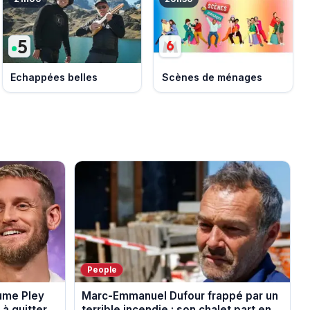
Echappées belles
Scènes de ménages
People
aume Pley
Marc-Emmanuel Dufour frappé par un
à quitter
terrible incendie : son chalet part en