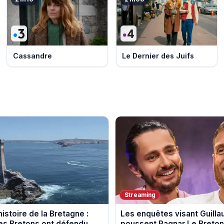
Cassandre
Le Dernier des Juifs
Streaming
istoire de la Bretagne :
Les enquêtes visant Guill
s Bretons ont défendu
poussent Ragnar Le Breton 