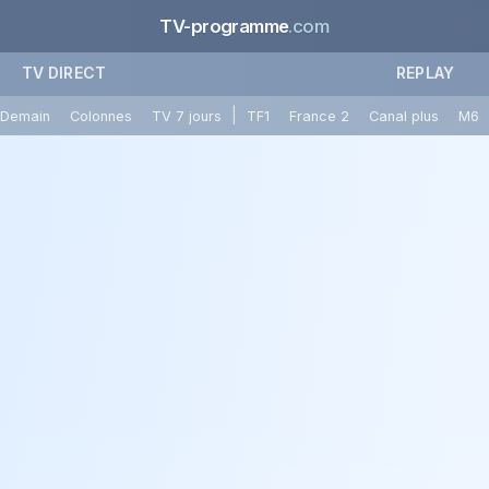
TV-programme
.com
TV DIRECT
REPLAY
|
Demain
Colonnes
TV 7 jours
TF1
France 2
Canal plus
M6