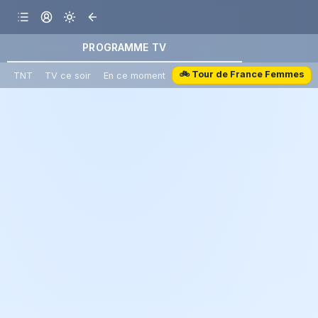
PROGRAMME TV
🚲 Tour de France Femmes
TNT
TV ce soir
En ce moment