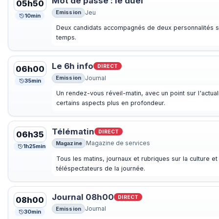
Mot de passe : le duel
05h50
Emission
Jeu
10min
Deux candidats accompagnés de deux personnalités s
temps.
Le 6h info
DIRECT
06h00
Emission
Journal
35min
Un rendez-vous réveil-matin, avec un point sur l'actual
certains aspects plus en profondeur.
Télématin
DIRECT
06h35
Magazine
Magazine de services
1h25min
Tous les matins, journaux et rubriques sur la culture e
téléspectateurs de la journée.
Journal 08h00
DIRECT
08h00
Emission
Journal
30min