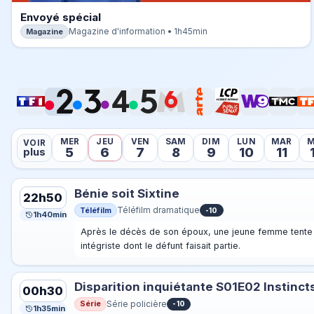
Envoyé spécial
Magazine
Magazine d'information • 1h45min
MER
JEU
VEN
SAM
DIM
LUN
MAR
M
VOIR
5
6
7
8
9
10
11
plus
Bénie soit Sixtine
22h50
Téléfilm
Téléfilm dramatique
-10
1h40min
Après le décès de son époux, une jeune femme tente 
intégriste dont le défunt faisait partie.
Disparition inquiétante S01E02 Instinct
00h30
Série
Série policière
-10
1h35min