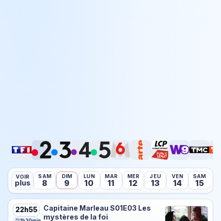
SAM
DIM
LUN
MAR
MER
JEU
VEN
SAM
D
VOIR
8
9
10
11
12
13
14
15
plus
Capitaine Marleau S01E03 Les
22h55
mystères de la foi
1h30min