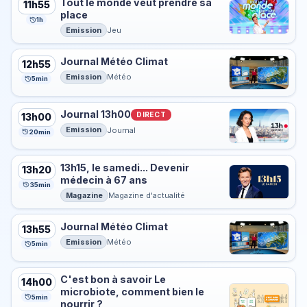
Tout le monde veut prendre sa
11h55
place
1h
Emission
Jeu
Journal Météo Climat
12h55
Emission
Météo
5min
Journal 13h00
DIRECT
13h00
Emission
Journal
20min
13h15, le samedi... Devenir
13h20
médecin à 67 ans
35min
Magazine
Magazine d'actualité
Journal Météo Climat
13h55
Emission
Météo
5min
C'est bon à savoir Le
14h00
microbiote, comment bien le
5min
nourrir ?