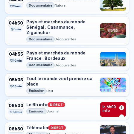
Documentaire
Nature
15min
Pays et marchés du monde
04h50
Sénégal : Casamance,
5min
Ziguinchor
Documentaire
Découvertes
Pays et marchés du monde
04h55
France : Bordeaux
10min
Documentaire
Découvertes
Tout le monde veut prendre sa
05h05
place
55min
Emission
Jeu
Le 6h info
DIRECT
06h00
Emission
Journal
30min
Télématin
DIRECT
06h30