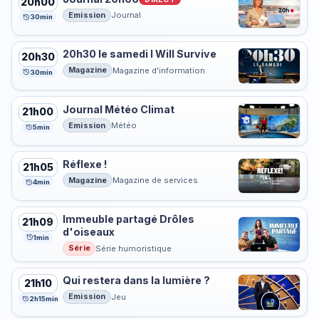
20h00
Emission
Journal
30min
20h30 le samedi I Will Survive
20h30
Magazine
Magazine d'information
30min
Journal Météo Climat
21h00
Emission
Météo
5min
Réflexe !
21h05
Magazine
Magazine de services
4min
Immeuble partagé Drôles
21h09
d'oiseaux
1min
Série
Série humoristique
Qui restera dans la lumière ?
21h10
Emission
Jeu
2h15min