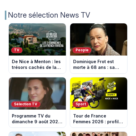
Notre sélection News TV
TV
People
De Nice à Menton : les
Dominique Frot est
trésors cachés de la
morte à 68 ans : sa
French Riviera dévoilés
sœur Catherine Frot
dans les 100 lieux qu'il
annonce la triste
faut voir
nouvelle
Sélection TV
Sport
Programme TV du
Tour de France
dimanche 9 août 2026
Femmes 2026 : profil
: notre sélection pour
et horaires de la
votre soirée télé
dernière étape à Nice