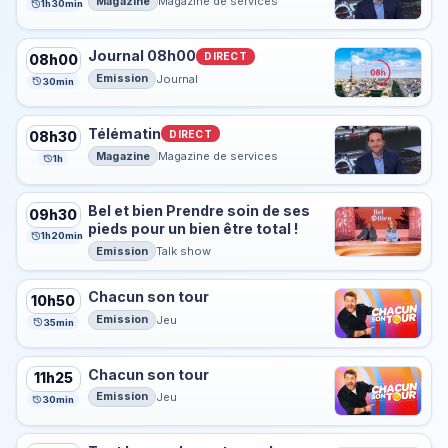
Magazine
Magazine de services
1h30min
Journal 08h00
DIRECT
08h00
Emission
Journal
30min
Télématin
DIRECT
08h30
Magazine
Magazine de services
1h
Bel et bien Prendre soin de ses
09h30
pieds pour un bien être total !
1h20min
Emission
Talk show
Chacun son tour
10h50
Emission
Jeu
35min
Chacun son tour
11h25
Emission
Jeu
30min