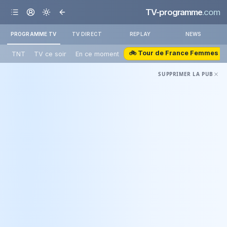
TV-programme
.com
PROGRAMME TV
TV DIRECT
REPLAY
NEWS
🚲 Tour de France Femmes
TNT
TV ce soir
En ce moment
SUPPRIMER LA PUB