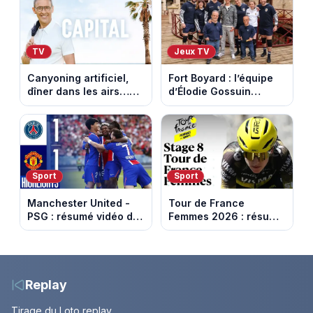
TV
Jeux TV
Canyoning artificiel,
Fort Boyard : l’équipe
dîner dans les airs…
d’Élodie Gossuin
les loisirs les plus fous
termine avec une belle
passés au crible dans
somme pour l'Unicef et
Capital
le Refuge
Sport
Sport
Manchester United -
Tour de France
PSG : résumé vidéo du
Femmes 2026 : résumé
match amical du 8 août
vidéo de la 9e étape
2026
entre Sisteron et Nice
Replay
Tirage du Loto replay