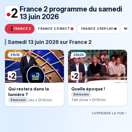
France 2 programme du samedi
13 juin 2026
FRANCE 2
FRANCE 2 DIRECT
FRANCE 2 REPLAY
NUM
Samedi 13 juin 2026 sur France 2
21h10
23h25
Qui restera dans la
Quelle époque !
lumière ?
Emission
Emission
Talk show • 2h15min
Jeu • 2h15min
SUPPRIMER LA PUB