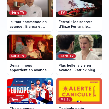
Série TV
TV
Ici tout commence en
Ferrari : les secrets
avance : Bianca et
d'Enzo Ferrari, le
Loup s’embrassent.
fondateur de la
Episode du 11 août
marque mythique au
2026 (spoiler)
cheval cabré
Série TV
Série TV
Demain nous
Plus belle la vie en
appartient en avance :
avance : Patrick piégé
Alex face à un choix
par la DGSE. Episode
décisif. Episode du 11
du 11 août 2026
août 2026.
(spoiler)
Sport
Météo
Championnats
Canicule cette