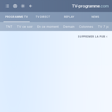
TV-programme
.com
PROGRAMME TV
TV DIRECT
REPLAY
NEWS
TNT
TV ce soir
En ce moment
Demain
Colonnes
TV 7 jou
SUPPRIMER LA PUB