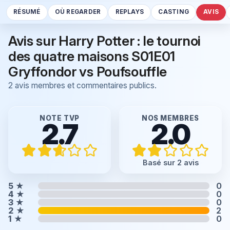
RÉSUMÉ
OÙ REGARDER
REPLAYS
CASTING
AVIS
Avis sur Harry Potter : le tournoi
des quatre maisons S01E01
Gryffondor vs Poufsouffle
2 avis membres et commentaires publics.
NOTE TVP
NOS MEMBRES
2.7
2.0
Basé sur 2 avis
5
★
0
4
★
0
3
★
0
2
★
2
1
★
0