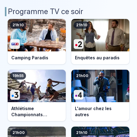
Programme TV ce soir
21h10
21h10
Camping Paradis
Enquêtes au paradis
19h55
21h00
Athlétisme
L'amour chez les
Championnats
autres
d'Europe 2026
21h00
21h10