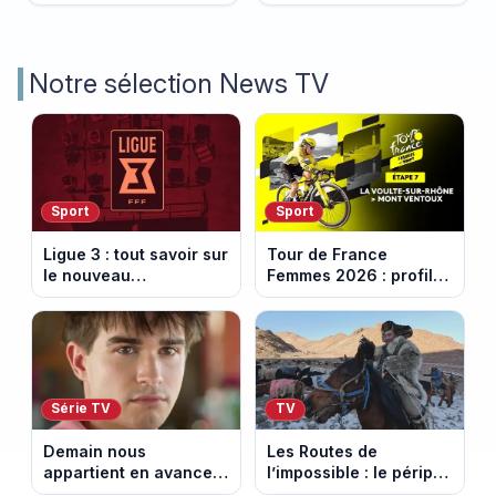
Notre sélection News TV
Sport
Sport
Ligue 3 : tout savoir sur
Tour de France
le nouveau
Femmes 2026 : profil
championnat qui
et horaires de la 7e
succède au National
étape entre La Voulte-
sur-Rhône et le Mont
Ventoux
Série TV
TV
Demain nous
Les Routes de
appartient en avance:
l’impossible : le périple
Samuel perd le
glacial d’une famille