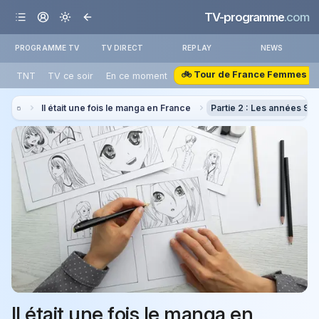
TV-programme
.com
PROGRAMME TV
TV DIRECT
REPLAY
NEWS
🚲 Tour de France Femmes
TNT
TV ce soir
En ce moment
Il était une fois le manga en France
Partie 2 : Les années 90
Il était une fois le manga en