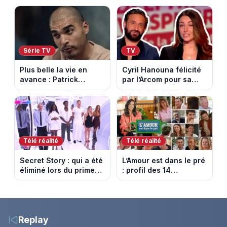
contrôle. Episode du 10
nomade en Mongolie
août 2026.
Série TV
TV
Plus belle la vie en
Cyril Hanouna félicité
avance : Patrick
par l’Arcom pour sa
Nebout est-il mort ?
maîtrise de l’antenne
Episode du 10 août
face aux propos de
2026 (spoiler)
Delphine Wespiser sur
le cancer
Télé réalité
Télé réalité
Secret Story : qui a été
L’Amour est dans le pré
éliminé lors du prime
: profil des 14
du 6 août 2026 sur
agriculteurs, speed
TMC ?
dating inédit et de
nouvelles histoires
d’amour
Replay