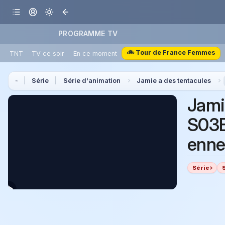
PROGRAMME TV
🚲 Tour de France Femmes
TNT
TV ce soir
En ce moment
Série
Série d'animation
Jamie a des tentacules
Jami
S03E
enne
Série