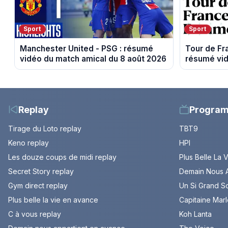
Sport
Sport
Manchester United - PSG : résumé
Tour de F
vidéo du match amical du 8 août 2026
résumé vid
Sisteron et
Replay
Progra
Tirage du Loto replay
TBT9
Keno replay
HPI
Les douze coups de midi replay
Plus Belle La 
Secret Story replay
Demain Nous A
Gym direct replay
Un Si Grand So
Plus belle la vie en avance
Capitaine Mar
C à vous replay
Koh Lanta