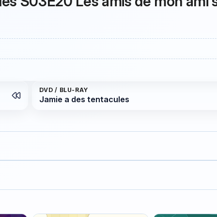
ules S03E20 Les amis de mon ami 
DVD / BLU-RAY
Jamie a des tentacules