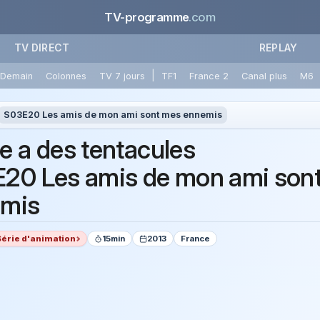
TV-programme
.com
TV DIRECT
REPLAY
|
Demain
Colonnes
TV 7 jours
TF1
France 2
Canal plus
M6
S03E20 Les amis de mon ami sont mes ennemis
e a des tentacules
20 Les amis de mon ami son
mis
Série d'animation
15min
2013
France