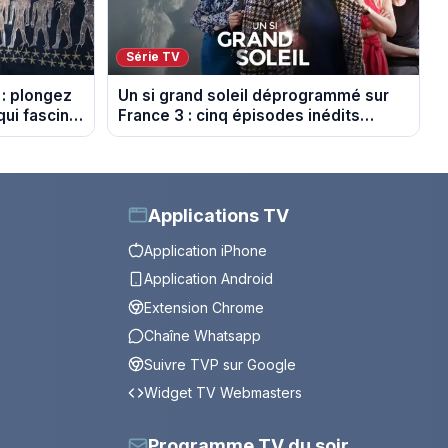
Série TV
 : plongez
Un si grand soleil déprogrammé sur
ui fascine
France 3 : cinq épisodes inédits
diffusés le 13 août
Applications TV
Application iPhone
Application Android
Extension Chrome
Chaîne Whatsapp
Suivre TVP sur Google
Widget TV Webmasters
Programme TV du soir