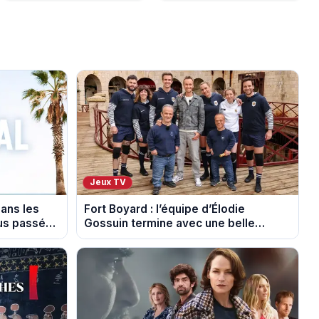
Jeux TV
dans les
Fort Boyard : l’équipe d’Élodie
ous passés
Gossuin termine avec une belle
somme pour l'Unicef et le Refuge