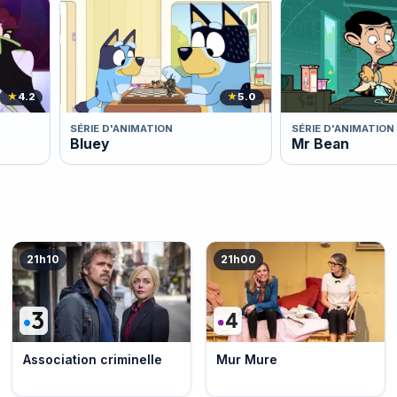
★
4.2
★
5.0
SÉRIE D'ANIMATION
SÉRIE D'ANIMATION
Bluey
Mr Bean
21h10
21h00
Association criminelle
Mur Mure