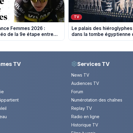
TV
rance Femmes 2026 :
Le palais des hiéroglyphes
éo de la 9e étape entre
dans la tombe égyptienne q
 Nice
les archéologues
mmes TV
Services TV
News TV
Audiences TV
Vie
Forum
ppartient
Numérotation des chaînes
leil
Replay TV
leau
Radio en ligne
Historique TV