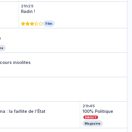
Radin !
21h25
Radin !
Film
 en équilibre
oom
uilibre
m
re
e concours insolites
cours insolites
yhanna : la faillite de l'État
100% Politique
21h45
 : la faillite de l'État
100% Politique
DIRECT
Magazine