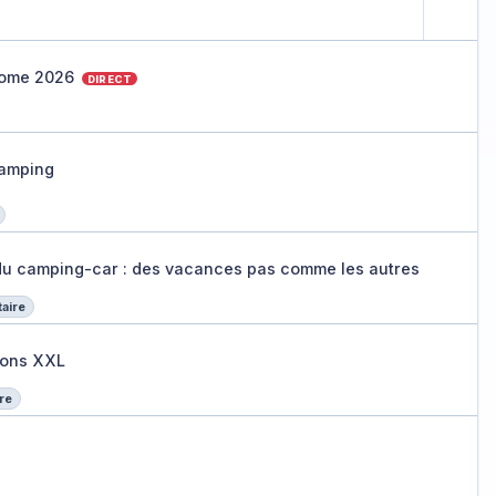
ting de Rome 2026
Rome 2026
DIRECT
, des solutions
e camping
camping
ie du camping-car : des vacances pas c
 du camping-car : des vacances pas comme les autres
aire
uctions XXL
ions XXL
re