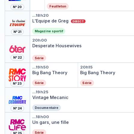
Feuilleton
N° 20
L'Equipe de Greg
…
18h20
L'Equipe de Greg
DIRECT
Magazine sportif
N° 21
Desperate Housewives
20h00
Desperate Housewives
N° 22
Série
Big Bang Theory
Big Bang Theory
…
19h50
20h15
Big Bang Theory
Big Bang Theory
Série
Série
N° 23
Vintage Mecanic
…
19h25
Vintage Mecanic
Documentaire
N° 24
Un gars, une fille
…
18h00
Un gars, une fille
Série
N° 25