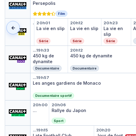
Persepolis
Film
La vie en slip
La vie en slip
La vie en slip
La vie en s
A
…
19h51
20h01
20h12
20h23
←
La vie en slip
…
La vie en slip
La vie en slip
La vie en
A
slip
Série
Série
Série
450 kg de dynamite
450 kg de dynamite
…
19h33
20h12
450 kg de
450 kg de dynamite
dynamite
Documentaire
Documentaire
Les anges gardiens de Monac
…
19h57
Les anges gardiens de Monaco
Documentaire sportif
Zapsport 360
Rallye du Japon
20h00
20h06
Zapsport 360
…
Rallye du Japon
Sport
Late Football Club
Jour de foot
…
19h15
20h20
Late Football Club
Jour de foot