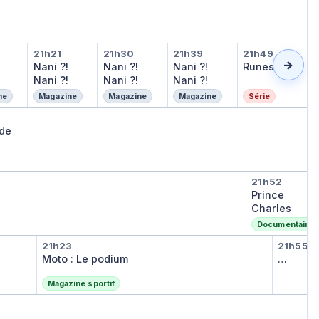
?! Nani ?!
Nani ?! Nani ?!
Nani ?! Nani ?!
Nani ?! Nani ?!
Runes
21h21
21h30
21h39
21h49
→
Nani ?!
Nani ?!
Nani ?!
Runes
Nani ?!
Nani ?!
Nani ?!
ne
Magazine
Magazine
Magazine
Série
 la légende
nde
Prince C
21h52
Prince
Charles
Documentaire s
Moto : Le podium
Débri
21h23
21h55
Débrief
Moto : Le podium
…
Magazine sportif
 Vallecano