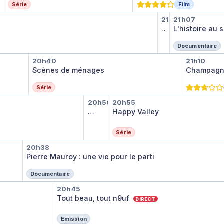
Série
Film
Science gr
L'histoire
21h05
21h07
Science grand fo
…
L'histoire au 
Documentaire
Scènes de ménages
Champa
20h40
21h10
Scènes de ménages
Champagn
Série
Le dessous des cartes : l
Happy Valley
20h50
20h55
Le dessous des cartes : l'essentiel
…
Happy Valley
Série
Pierre Mauroy : une vie pour le parti
20h38
Pierre Mauroy : une vie pour le parti
Documentaire
Tout beau, tout n9uf
20h45
Tout beau, tout n9uf
DIRECT
Emission