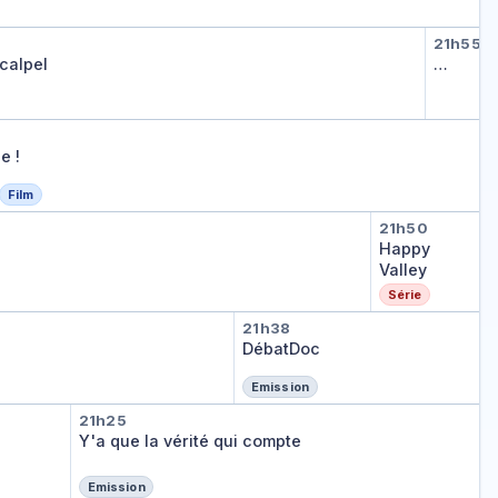
and format
 au scalpel
L'hist
21h55
rmat
L'histoi
scalpel
…
gne !
e !
Film
'essentiel
Happy Val
21h50
Happy
Valley
Série
DébatDoc
21h38
DébatDoc
Emission
Y'a que la vérité qui compte
21h25
Y'a que la vérité qui compte
Emission