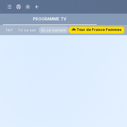
PROGRAMME TV
🚲 Tour de France Femmes
TNT
TV ce soir
En ce moment