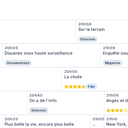
Sur le terrain
20h59
Sur le terrain
Emission
ce
eillance
Douanes sous haute surveillance
Enquête
20h35
21h09
Douanes sous haute surveillance
Enquête sou
Documentaire
Magazine
itaires
La chute
20h55
La chute
Film
On a de l'info
Anges 
20h43
21h09
On a de l'info
Anges et 
Emission
us belle
Plus belle la vie, encore plus belle
Petits plats
New Yor
20h35
21h05
21h10
Petits plats en éq
Plus belle la vie, encore plus belle
…
New York, 