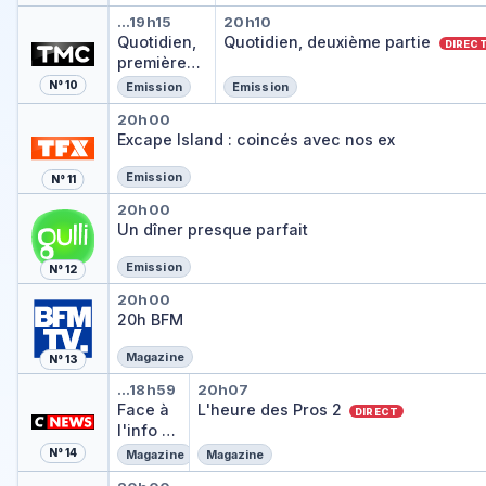
Quotidien, première partie
Quotidien, deuxième p
…
19h15
20h10
Quotidien,
Quotidien, deuxième partie
DIREC
première
partie
N° 10
Emission
Emission
DIRECT
Excape Island : coincés avec n
20h00
Excape Island : coincés avec nos ex
Emission
N° 11
Un dîner presque parfait
20h00
Un dîner presque parfait
Emission
N° 12
20h BFM
20h00
20h BFM
Magazine
N° 13
Face à l'info
L'heure des Pros 2
…
18h59
20h07
Face à
L'heure des Pros 2
DIRECT
l'info
N° 14
DIRECT
Magazine
Magazine