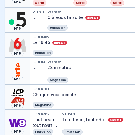
rescousse
rescousse
en direct
N° 4
Série
Série
Série
Vu
C à vous la suite
20h00
20h05
Vu
…
C à vous la suite
DIRECT
Emission
N° 5
Le 19.45
…
19h45
Le 19.45
DIRECT
Emission
N° 6
Arte journal
28 minutes
…
19h45
20h05
Arte journal
…
28 minutes
N° 7
Magazine
Chaque voix compte
…
19h30
Chaque voix compte
Magazine
N° 8
Tout beau, tout n9uf
Tout beau, tout n9uf
…
19h45
20h10
Tout beau,
Tout beau, tout n9uf
DIRECT
tout n9uf
N° 9
DIRECT
Emission
Emission