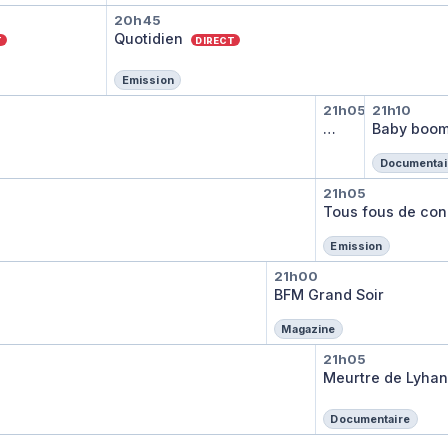
artie
Quotidien
20h45
Quotidien
T
DIRECT
Emission
os ex
Petits plats
Baby b
21h05
21h10
Petits plats en éq
…
Baby boo
Documentai
Tous fous d
21h05
Tous fous de con
Emission
BFM Grand Soir
21h00
BFM Grand Soir
Magazine
Meurtre de L
21h05
Meurtre de Lyhanna
Documentaire