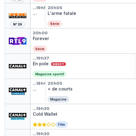
L'arme fatale
L'arme fatale
…
19h15
20h05
L'arme fatale
…
L'arme fatale
Série
N° 26
Forever
20h00
Forever
Série
En pole
…
19h37
En pole
DIRECT
Magazine sportif
Indomptables
+ de courts
…
18h46
20h05
Indomptables
…
+ de courts
Magazine
Cold Wallet
…
19h30
Cold Wallet
Film
Persepolis
…
19h30