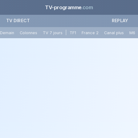
TV-programme
.com
TV DIRECT
REPLAY
|
Demain
Colonnes
TV 7 jours
TF1
France 2
Canal plus
M6