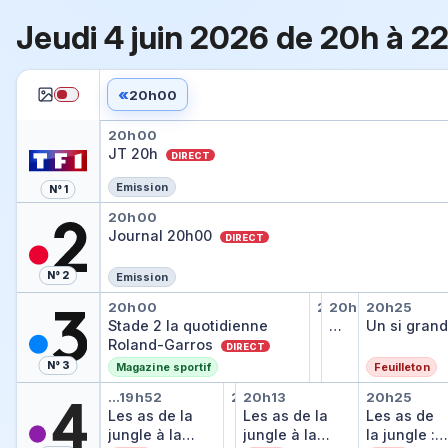
Jeudi 4 juin 2026 de 20h à 2
«
20h00
JT 20h
20h00
JT 20h
DIRECT
Emission
N° 1
Journal 20h00
20h00
Journal 20h00
DIRECT
N° 2
Emission
Stade 2 la quotidienne Roland
Météo régio
Le journal 
Un si gr
20h00
20h20
20h21
20h25
Météo régionale
Le journal des ta
Stade 2 la quotidienne
…
…
Un si grand
Roland-Garros
DIRECT
N° 3
Magazine sportif
Feuilleton
Les as de la jungle à la rescou
Les as de la jungle 
Les as de la jungle
Les as d
…
19h52
20h12
20h13
20h25
Les as de la jungle à la resco
Les as de la
…
Les as de la
Les as de
jungle à la
jungle à la
la jungle :