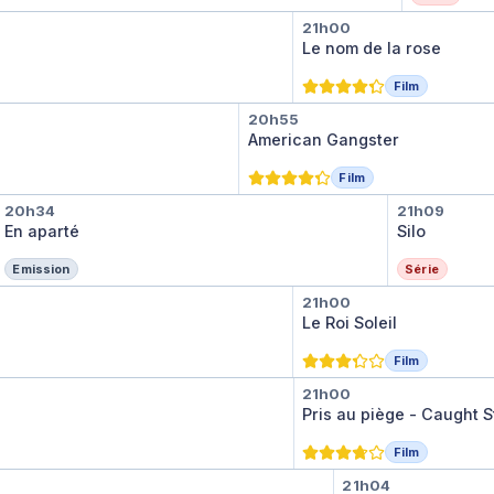
Le nom de la ro
21h00
Le nom de la rose
Film
American Gangster
20h55
American Gangster
Film
En aparté
Silo
20h34
21h09
En aparté
Silo
Emission
Série
Le Roi Soleil
21h00
Le Roi Soleil
Film
Pris au piège - 
21h00
Pris au piège - Caught S
Film
Les huit sal
21h04