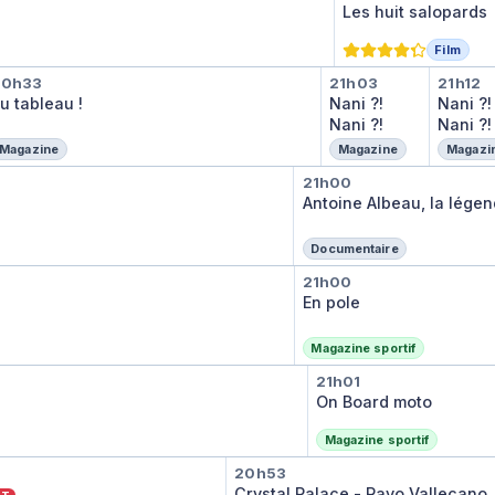
Les huit salopards
Film
lip
u tableau !
Nani ?! Nani ?!
Nani 
20h33
21h03
21h12
u tableau !
Nani ?!
Nani ?!
Nani ?!
Nani ?!
Magazine
Magazine
Magazi
Antoine Albeau,
21h00
Antoine Albeau, la lége
Documentaire
o
En pole
21h00
En pole
Magazine sportif
On Board moto
21h01
On Board moto
Magazine sportif
Crystal Palace - Rayo
20h53
Crystal Palace - Rayo Vallecano