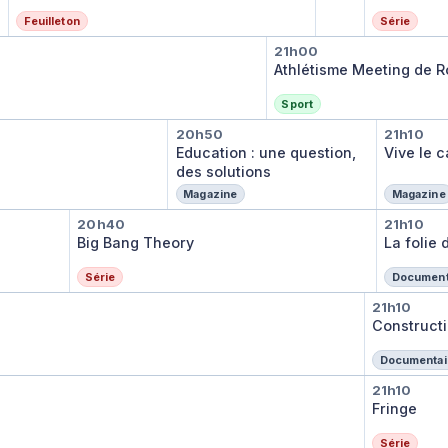
Feuilleton
Série
Athlétisme Mee
21h00
Athlétisme Meeting de 
Sport
Education : une question
Vive l
20h50
21h10
Education : une question,
Vive le 
des solutions
Magazine
Magazine
Big Bang Theory
La fol
20h40
21h10
Big Bang Theory
La folie
Série
Document
Constr
21h10
Construct
Documentai
Fringe
21h10
Fringe
Série