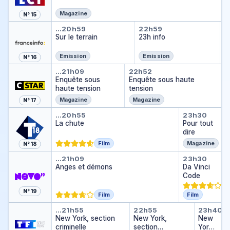
s
o
Magazine
N° 15
u
Sur le terrain
23h info
O
…
20h59
22h59
2
ri
O
Sur le terrain
23h info
…
r
e
!
Emission
Emission
N° 16
Enquête sous haute tension
Enquête sous hau
…
21h09
22h52
Enquête sous
Enquête sous haute
haute tension
tension
Magazine
Magazine
N° 17
La chute
Pour tout
…
20h55
23h30
La chute
Pour tout
dire
Film
Magazine
N° 18
Anges et démons
Da Vinci
…
21h09
23h30
Anges et démons
Da Vinci
Code
N° 19
Film
Film
New York, section criminelle
New York, section
New Yo
…
21h55
22h55
23h40
New York, section
New York,
New
criminelle
section
York,