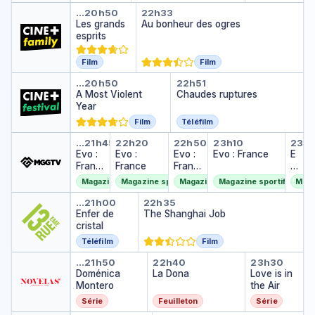
p
Les grands esprits
Au bonheur des ogres
…
20h50
22h33
t
Les grands
Au bonheur des ogres
i
esprits
o
n
Film
Film
A Most Violent Year
Chaudes ruptures
…
20h50
22h51
A Most Violent
Chaudes ruptures
Year
Film
Téléfilm
Evo : France
Evo : France
Evo : France
Evo : France
Evo
…
21h45
22h20
22h50
23h10
23h
Evo :
Evo :
Evo :
Evo : France
E
Franc
France
Franc
v
e
e
o
Magazine sportif
Magazine sportif
Magazine sportif
Magazine sportif
Maga
:
Enfer de cristal
The Shanghai Job
F
…
21h00
22h35
Enfer de
The Shanghai Job
r
cristal
a
n
Téléfilm
Film
c
Doménica Montero
La Dona
Love is i
e
…
21h50
22h40
23h30
Doménica
La Dona
Love is in
Montero
the Air
Série
Feuilleton
Série