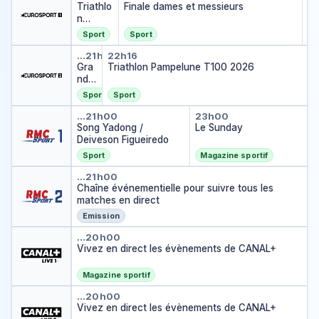
Fi
Triathlo
Finale dames et messieurs
…
n
Pampel
Sport
Sport
une
Grand Prix d'Allemagne. MXGP.
Triathlon Pampelune T100
T100
…
21h31
22h16
2026
Gra
Triathlon Pampelune T100 2026
nd
Prix
Sport
Sport
d'All
Song Yadong / Deiveson Figue
Le Sunday
ema
…
21h00
23h00
gne.
Song Yadong /
Le Sunday
MX
Deiveson Figueiredo
GP.
Sport
Magazine sportif
2e
Chaîne événementielle pour sui
cou
…
21h00
rse
Chaîne événementielle pour suivre tous les
matches en direct
Emission
Vivez en direct les évènemen
…
20h00
Vivez en direct les évènements de CANAL+
Magazine sportif
Vivez en direct les évènemen
…
20h00
Vivez en direct les évènements de CANAL+