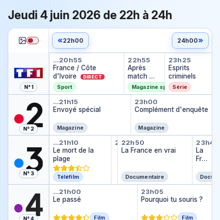
Jeudi 4 juin 2026 de 22h à 24h
«
»
22h00
24h00
France / Côte d'Ivoire
Après match
Esprits cr
…
20h55
22h55
23h25
France / Côte
Après
Esprits
d'Ivoire
match
criminels
DIRECT
DIRECT
Sport
Magazine sportif
Série
N° 1
Envoyé spécial
Complément d'
…
21h15
23h00
Envoyé spécial
Complément d'enquête
Magazine
Magazine
N° 2
Le mort de la plage
Journal Météo Clim
La France en vrai
La Fr
…
21h10
22h45
22h50
23h45
Journal Météo Climat
Le mort de la
…
La France en vrai
La
plage
Fra
nce
N° 3
en
Téléfilm
Documentaire
Docume
vrai
Le passé
Pourquoi tu sou
…
21h00
23h05
Le passé
Pourquoi tu souris ?
Film
Film
N° 4