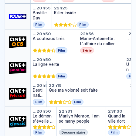
Bastille Day
Killer Inside
…
20h55
22h25
Bastille
Killer Inside
Day
Film
Film
A couteaux tirés
Marie-Antoinette :
Mar
…
20h50
22h56
23
Mari
A couteaux tirés
Marie-Antoinette :
…
L'affaire du collier
Film
Série
La ligne verte
Une
…
20h50
23h
La ligne verte
U
n
e
Film
Film
f
Destination finale 5
Que ma volonté soit faite
Le
e
…
20h50
22h19
23
Le
Desti
Que ma volonté soit faite
m
…
natio
m
n
e
Film
Film
finale
d
Le démon s'éveille la nuit
Marilyn Monroe, I am s
Quand la 
5
'
…
20h50
22h31
23h30
Le démon
Marilyn Monroe, I am
Quand la
e
s'éveille la
so many people
ville dort
x
nuit
c
e
Film
Documentaire
Film