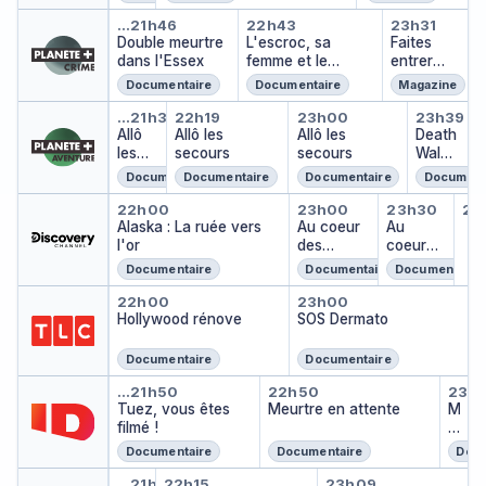
dan
Double meurtre dans l'Essex
L'escroc, sa femme 
Faites e
s
…
21h46
22h43
23h31
Laf
Double meurtre
L'escroc, sa
Faites
ess
dans l'Essex
femme et le
entrer
e
canoë
l'accusé
Documentaire
Documentaire
Magazine
Allô les secours
Allô les secours
Allô les secours
Death 
…
21h37
22h19
23h00
23h39
Allô
Allô les
Allô les
Death
les
secours
secours
Walke
seco
r with
Documentaire
Documentaire
Documentaire
Document
urs
Nick
Alaska : La ruée vers l'or
Au coeur des do
Au coeur
Au
Groff
22h00
23h00
23h30
23
Au 
Alaska : La ruée vers
Au coeur
Au
…
l'or
des
coeur
douanes :
des
Documentaire
Documentaire
Documentaire
Espagne
douane
Hollywood rénove
SOS Dermato
s :
22h00
23h00
Hollywood rénove
SOS Dermato
Espagn
e
Documentaire
Documentaire
Tuez, vous êtes filmé !
Meurtre en attent
Meu
…
21h50
22h50
23h
Tuez, vous êtes
Meurtre en attente
M
filmé !
e
u
Documentaire
Documentaire
Docu
rt
Made for Murder
Caïds story, un siècle de 
Caïds story, 
r
…
21h30
22h15
23h09