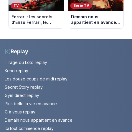
TV
Série TV
Ferrari : les secrets
Demain nous
d'Enzo Ferrari, le
appartient en avance :
fondateur de la
Alex face à un choix
marque mythique au
décisif. Episode du 11
cheval cabré
août 2026.
Replay
Tirage du Loto replay
Keno replay
Les douze coups de midi replay
Secret Story replay
Gym direct replay
Plus belle la vie en avance
C à vous replay
Demain nous appartient en avance
Ici tout commence replay