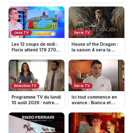
l’émission de Cyril
prévu, W9 dévoile
Féraud déprogrammée
enfin la date de retour
cette semaine sur
France 2
Jeux TV
Série TV
Les 12 coups de midi :
House of the Dragon :
Floris atteint 179 270
la saison 4 sera la
euros de gains sur TF1
dernière, mais il faudra
attendre 2028
Sélection TV
Série TV
Programme TV du lundi
Ici tout commence en
10 août 2026 : notre
avance : Bianca et
sélection pour votre
Loup s’embrassent.
soirée télé
Episode du 11 août
2026 (spoiler)