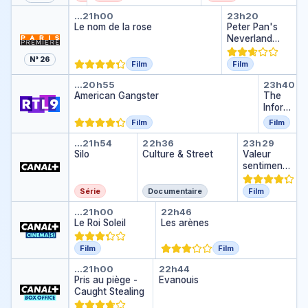
g
Le nom de la rose
Peter Pan'
e
…
21h00
23h20
Le nom de la rose
Peter Pan's
Neverland
Nightmare
N° 26
Film
Film
American Gangster
The In
…
20h55
23h40
American Gangster
The
Inform
er
Film
Film
Silo
Culture & Street
Valeur s
…
21h54
22h36
23h29
Silo
Culture & Street
Valeur
sentiment
ale
Série
Documentaire
Film
Le Roi Soleil
Les arènes
…
21h00
22h46
Le Roi Soleil
Les arènes
Film
Film
Pris au piège - Caught Stealin
Evanouis
…
21h00
22h44
Pris au piège -
Evanouis
Caught Stealing