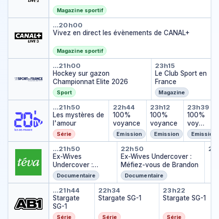
Magazine sportif
Vivez en direct les évènemen
…
20h00
Vivez en direct les évènements de CANAL+
Magazine sportif
Hockey sur gazon Championnat
Le Club Spo
…
21h00
23h15
Hockey sur gazon
Le Club Sport en
Championnat Elite 2026
France
Sport
Magazine
Les mystères de l'amour
100% voyance
100% voyan
100% 
…
21h50
22h44
23h12
23h39
Les mystères de
100%
100%
100%
l'amour
voyance
voyance
voyan
ce
Série
Emission
Emission
Emission
Ex-Wives Undercover : Méfiez
Ex-Wives Undercov
Au
…
21h50
22h50
23
Au 
Ex-Wives
Ex-Wives Undercover :
…
Undercover :
Méfiez-vous de Brandon
Méfiez-vous de
Documentaire
Documentaire
Brandon
Stargate SG-1
Stargate SG-1
Stargate 
…
21h44
22h34
23h22
Stargate
Stargate SG-1
Stargate SG-1
SG-1
Série
Série
Série