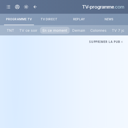
TV-programme
.com
PROGRAMME TV
TV DIRECT
REPLAY
NEWS
TNT
TV ce soir
En ce moment
Demain
Colonnes
TV 7 jou
SUPPRIMER LA PUB