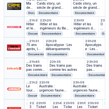
Ma
Caïds story, un
Caïds story, un
e
de
siècle de grand
siècle de grand
e
for
banditisme
banditisme
n
Documentaire
Documentaire
Documentaire
Mur
a
Hitler et les ingénieurs du IIIe 
Hitler et les ingénieurs du 
Hitler et les 
Opp
der
tt
…
21h35
22h20
23h10
23h
Hitler
Hitler et les
Hitler et les
O
e
et les
ingénieurs du IIIe
ingénieurs du
p
n
ingéni
Reich
IIIe Reich
p
t
Documentaire
Documentaire
Documentaire
Docu
eurs
e
e
75 ans après, le jour le plus lon
Apocalypse : Les déba
Apocalyp
du IIIe
n
…
21h31
22h29
23h28
Reich
75 ans
Apocalypse : Les
Apocalyps
h
après, le
débarquements
e : Les
ei
jour le
débarquem
m
Documentaire
Documentaire
Documentaire
plus long
ents
e
Des trains pas comme les autr
Des trains pas comme 
Des trai
r
…
21h45
22h35
23h30
Des trains
Des trains pas
Des trains
:
pas comme
comme les autres
pas
L
les autres
comme
a
Documentaire
Documentaire
Documentaire
les autres
v
Le tour du monde de David At
Australie : urgences faun
Australie : u
é
…
21h27
22h19
23h09
Le
Australie :
Australie :
ri
tour
urgences faune
urgences faune
t
du
sauvage
sauvage
a
Documentaire
Documentaire
Documentaire
mond
bl
Les simples du jour
3 mn pronos
Ticket Gagnant
Les simples du jour
Ticket Gagnant
Les simples 
Ticket 
Le
e de
e
…
21h55
22h05
22h15
22h40
22h55
23h15
23h30
23
Les simples du jour
Les
David
…
3
Ticket
Les
Ticke
Les
Ticket
hi
…