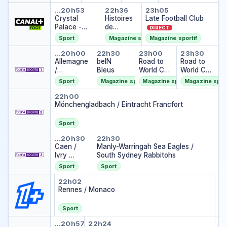
3
avie
S
S
Crystal Palace - Rayo Vallecan
Histoires de Premier 
Late Football 
6
F
F
…
20h53
22h36
23h05
Crystal
Histoires
0
Late Football Club
Palace -
de
DIRECT
Rayo
Premier
Sport
Magazine sportif
Magazine sportif
Vallecano
League
Allemagne / Argentine
beIN Bleus
Road to World 
Road to
…
20h00
22h30
23h00
23h30
Allemagne
beIN
Road to
Road to
/
Bleus
World Cup
World Cup
Argentine
2026
2026
Sport
Magazine sportif
Magazine sportif
Magazine sport
Mönchengladbach / Eintracht 
22h00
Mönchengladbach / Eintracht Francfort
Sport
Caen / Ivry
Manly-Warringah Sea E
…
20h30
22h30
Caen /
Manly-Warringah Sea Eagles /
Ivry
South Sydney Rabbitohs
DIRECT
Sport
Sport
Nice / Marseille
Rennes / Monaco
Ay
…
22h02
20h00
2
Nice / Marseille
Ay
…
Rennes / Monaco
…
Sport
Triathlon Pampelune T100 20
Finale dames et messieu
F
…
20h57
22h24
2