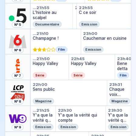
L'histoire au scalpel
Expression direct
C ce soir
…
21h55
22h50
22h55
Expression directe
L'histoire au
…
C ce soir
scalpel
Documentaire
Emission
N° 5
Champagne !
Cauchemar en c
…
21h10
23h00
Champagne !
Cauchemar en cuisine
Film
Emission
N° 6
Happy Valley
Happy Valley
Bened
…
21h50
22h45
23h40
Happy Valley
Happy Valley
Bene
detta
Série
Série
Film
N° 7
Sens public
Chaque 
22h00
23h31
Sens public
Chaque
voix
compte
Magazine
Magazine
N° 8
Y'a que la vérité qui compte
Y'a que la vérité qui c
Y'a que 
…
21h25
22h30
23h30
Y'a que la
Y'a que la vérité qui
Y'a que la
vérité qui
compte
vérité qui
compte
compte
Emission
Emission
Emission
N° 9
Radin !
Les visiteurs 