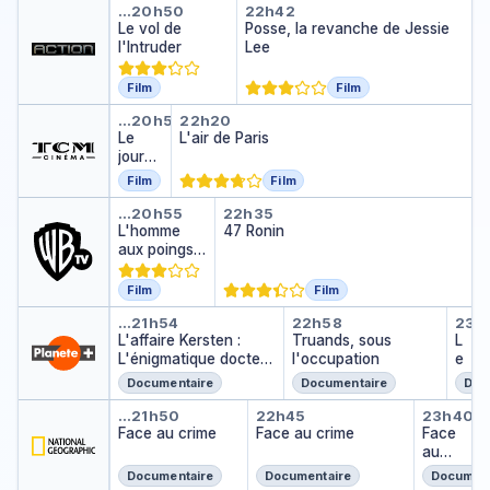
Le vol de l'Intruder
Posse, la revanche d
…
20h50
22h42
Le vol de
Posse, la revanche de Jessie
l'Intruder
Lee
Film
Film
Le jour se lève
L'air de Paris
…
20h50
22h20
Le
L'air de Paris
jour
se
Film
Film
lève
L'homme aux poings de fer
47 Ronin
…
20h55
22h35
L'homme
47 Ronin
aux poings
de fer
Film
Film
L'affaire Kersten : L'énigmati
Truands, sous l'
Les
…
21h54
22h58
23h
L'affaire Kersten :
Truands, sous
L
L'énigmatique docteur
l'occupation
e
d'Himmler
s
Documentaire
Documentaire
Doc
v
Face au crime
Face au crime
Face 
o
…
21h50
22h45
23h40
Face au crime
Face au crime
Face
i
au
x
crime
d
Documentaire
Documentaire
Document
u