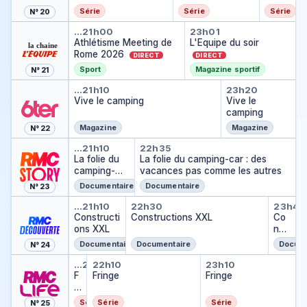
criminelle
secti
Série
Série
Série
N° 20
on
Athlétisme Meeting de Rome 
L'Equipe du soir
crimi
…
21h00
23h01
Athlétisme Meeting de
L'Equipe du soir
nelle
Rome 2026
DIRECT
DIRECT
Sport
Magazine sportif
N° 21
Vive le camping
Vive le ca
…
21h10
23h20
Vive le camping
Vive le
camping
Magazine
Magazine
N° 22
La folie du camping-car : des
La folie du camping-c
…
21h10
22h35
La folie du
La folie du camping-car : des
camping-
vacances pas comme les autres
car : des
Documentaire
Documentaire
N° 23
vacances
Constructions XXL
Constructions XXL
Cons
pas comme
…
21h10
22h30
23h45
les autres
Constructi
Constructions XXL
Co
ons XXL
nst
ruc
Documentaire
Documentaire
Docume
N° 24
tion
Fringe
Fringe
Fringe
s
…
21h10
22h10
23h10
F
Fringe
Fringe
XX
ri
L
n
Série
Série
Série
N° 25