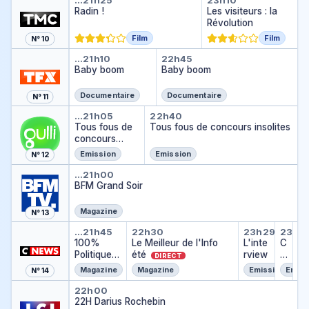
…
21h25
23h10
Radin !
Les visiteurs : la
Révolution
Film
Film
N° 10
Baby boom
Baby boom
…
21h10
22h45
Baby boom
Baby boom
Documentaire
Documentaire
N° 11
Tous fous de concours insolite
Tous fous de concour
…
21h05
22h40
Tous fous de
Tous fous de concours insolites
concours
insolites
Emission
Emission
N° 12
BFM Grand Soir
…
21h00
BFM Grand Soir
Magazine
N° 13
100% Politique
Le Meilleur de l'Info été
L'interv
C av
M
…
21h45
22h30
23h29
23h4
2
Mé
100%
Le Meilleur de l'Info
L'inte
C
…
Politique
été
rview
a
DIRECT
v
DIRECT
Magazine
Magazine
Emission
Emiss
N° 14
e
22H Darius Rochebin
c
22h00
22H Darius Rochebin
le