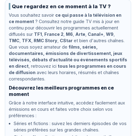
us
y
Mäk
n
Que regardez en ce moment à la TV ?
elä,
o.
Vous souhaitez savoir
ce qui passe à la télévision en
Alex
1
ce moment
and
? Consultez notre guide TV mis à jour en
:
re
S
continu pour découvrir les programmes actuellement
Kan
c
diffusés sur
TF1
,
France 2
,
M6
,
Arte
,
Canal+
,
W9
,
toro
h
TMC
,
TFX
,
RMC Story
,
CStar
et bien d'autres chaînes.
w :
e
Que vous soyez amateur de
films, séries,
Rav
r
el,
z
documentaires, émissions de divertissement, jeux
Sain
o
télévisés, débats d’actualité ou événements sportifs
t-
en direct
, retrouvez ici
tous les programmes en cours
Saë
de diffusion
avec leurs horaires, résumés et chaînes
ns,
Do
correspondantes.
wla
Découvrez les meilleurs programmes en ce
nd,
Sch
moment
uma
Grâce à notre interface intuitive, accédez facilement aux
nn
émissions en cours et faites votre choix selon vos
préférences :
Séries et fictions : suivez les derniers épisodes de vos
séries préférées sur les grandes chaînes.