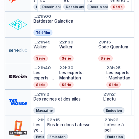
a
e
1/2
1/2
1/2
enfants
ciés
e
c
L
n
rr
du
n
s
S
Dessin animé
Dessin animé
Dessin animé
Dessin animé
Série
m
y
Mondial
L
F
Battlestar Galactica
a
S
…
21h00
S
1
Battlestar Galactica
h
F
/
o
2
w
Téléfilm
Walker
Walker
Code Quan
…
21h45
22h30
23h15
Walker
Walker
Code Quantum
Série
Série
Série
Les experts : Manhattan
Les experts : Manhatta
Les exper
…
21h40
22h30
23h25
Les
Les experts :
Les experts
experts :
Manhattan
: Manhattan
Manhatta
Série
Série
Série
n
Des racines et des ailes
L'actu
Te
…
21h12
23h21
2
Te
Des racines et des ailes
L'actu
…
Magazine
Emission
Les yeux dans Lafesse
Plus loin dans Lafesse
Lafesse à 
…
21h12
22h15
23h22
Les
Plus loin dans Lafesse
Lafesse à
yeu
poil
x
Emission
Emission
Emission