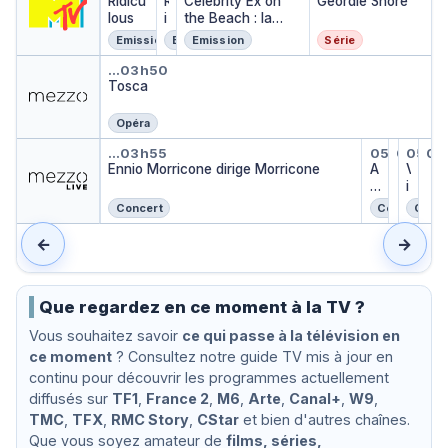
Ridicu
R
Celebrity Ex on
Geordie Shore
lous
i
the Beach : la
d
revanche des ex
Emission
Emission
Emission
Série
i
Tosca
c
…
03h50
Tosca
u
l
o
Opéra
u
Ennio Morricone dirige Morric
Alborad
Symph
Viol
Se
…
03h55
05h35
05h45
05h4
05
s
Symphon
Sex
Ennio Morricone dirige Morricone
A
…
V
…
lb
i
o
o
Concert
Concert
Conce
r
l
a
i
←
→
d
n
a
C
d
o
el
n
Que regardez en ce moment à la TV ?
g
c
Vous souhaitez savoir
ce qui passe à la télévision en
r
e
ce moment
? Consultez notre guide TV mis à jour en
a
r
ci
t
continu pour découvrir les programmes actuellement
o
o
diffusés sur
TF1
,
France 2
,
M6
,
Arte
,
Canal+
,
W9
,
s
|
TMC
,
TFX
,
RMC Story
,
CStar
et bien d'autres chaînes.
o
A
Que vous soyez amateur de
films, séries,
l