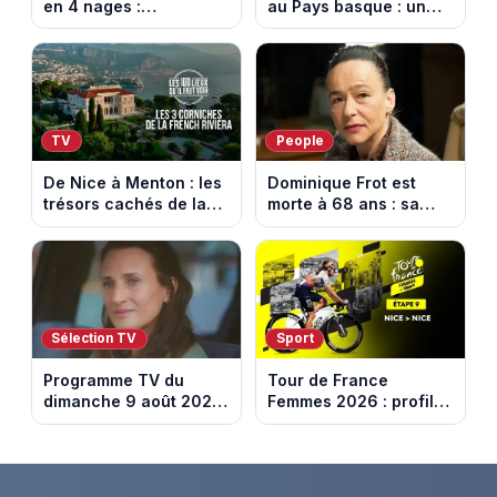
en 4 nages :
au Pays basque : un
découvrez son
banquet au sommet de
programme de nage
la Rhune
aux Championnats
d'Europe
TV
People
De Nice à Menton : les
Dominique Frot est
trésors cachés de la
morte à 68 ans : sa
French Riviera dévoilés
sœur Catherine Frot
dans les 100 lieux qu'il
annonce la triste
faut voir
nouvelle
Sélection TV
Sport
Programme TV du
Tour de France
dimanche 9 août 2026
Femmes 2026 : profil
: notre sélection pour
et horaires de la
votre soirée télé
dernière étape à Nice