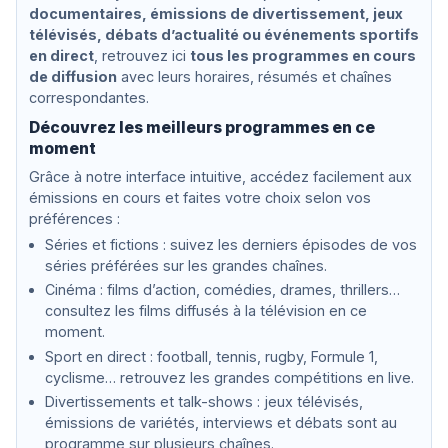
l
documentaires, émissions de divertissement, jeux
e
télévisés, débats d’actualité ou événements sportifs
g
en direct
, retrouvez ici
tous les programmes en cours
r
de diffusion
avec leurs horaires, résumés et chaînes
o
,
correspondantes.
m
Découvrez les meilleurs programmes en ce
a
n
moment
o
Grâce à notre interface intuitive, accédez facilement aux
n
émissions en cours et faites votre choix selon vos
t
a
préférences :
n
Séries et fictions : suivez les derniers épisodes de vos
t
séries préférées sur les grandes chaînes.
o
Cinéma : films d’action, comédies, drames, thrillers…
consultez les films diffusés à la télévision en ce
moment.
Sport en direct : football, tennis, rugby, Formule 1,
cyclisme… retrouvez les grandes compétitions en live.
Divertissements et talk-shows : jeux télévisés,
émissions de variétés, interviews et débats sont au
programme sur plusieurs chaînes.