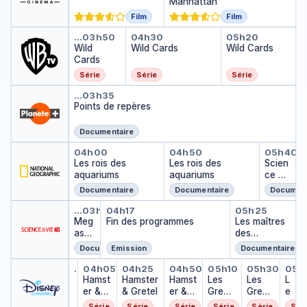
Manhattan
Film
Film
Wild Cards
Wild Cards
Wild Cards
…
03h50
04h30
05h20
Wild
Wild Cards
Wild Cards
Cards
Série
Série
Série
Points de repères
…
03h35
Points de repères
Documentaire
Les rois des aquariums
Les rois des aqua
Scien
04h00
04h50
05h40
Les rois des
Les rois des
Scien
aquariums
aquariums
ce of
Stupi
Documentaire
Documentaire
Document
d
Megastadium : le tour d'Europ
Fin des programmes
Les maîtr
…
03h00
04h17
05h25
Meg
Fin des programmes
Les maîtres
asta
des
dium
éléments
Documentaire
Emission
Documentaire
: le
Phineas et Ferb
Hamster & Gretel
Hamster & Gretel
Hamster & Gretel
Les Green à B
Les Gree
Les
tour
…
03h40
04h05
04h25
04h50
05h10
05h30
05h
Phineas et Ferb
d'Eu
…
Hamst
Hamster
Hamst
Les
Les
L
rope
er &
& Gretel
er &
Green
Green
e
Gretel
Gretel
à Big
à Big
s
Série
Série
Série
Série
Série
Sér