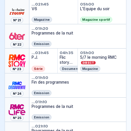
V6
L'Equipe du soir
…
02h45
05h00
V6
L'Equipe du soir
Magazine
Magazine sportif
N° 21
Programmes de la nuit
…
01h20
Programmes de la nuit
Emission
N° 22
P.J.
Flic story express
5/7 le morning
…
03h45
04h35
05h00
P.J.
Flic
5/7 le morning RMC
story
DIRECT
express
Série
Documentaire
Magazine
N° 23
Fin des programmes
…
01h50
Fin des programmes
Emission
N° 24
Programmes de la nuit
…
01h10
Programmes de la nuit
Emission
N° 25
Programmes de la nuit
…
02h10
Programmes de la nuit