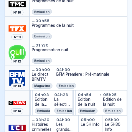
Programmes de la nuit
Emission
N° 10
Programmes de la nuit
…
00h55
Programmes de la nuit
Emission
N° 11
Programmation nuit
…
01h30
Programmation nuit
Emission
N° 12
Le direct BFMTV
BFM Première : Pré-mat
…
00h00
04h30
Le direct
BFM Première : Pré-matinale
BFMTV
Magazine
Emission
N° 13
L'heure des livres
Météo
Edition de la nuit
L'éphéméride
La sélection
La sélection
Météo
Edition de la nuit
Météo
Edition de
M
M
…
04h01
04h03
03h52
04h24
04h26
04h51
04h52
04h54
05h22
05h25
05
0
L'heure des livres
Météo
L'éphéméride
La sélection
Météo
Météo
Mé
M
…
…
Edition
…
La
…
…
Edition
…
Edition de
…
…
de la
sélectio
de la nuit
la nuit
nuit
n
Emission
Emission
Emission
Emission
N° 14
Histoires criminelles
Les grands reportages 
Le 5H Info
Le 5H30 
…
03h30
04h30
05h00
05h30
Histoires
Les
Le 5H Info
Le 5H30
criminelles
grands
Info