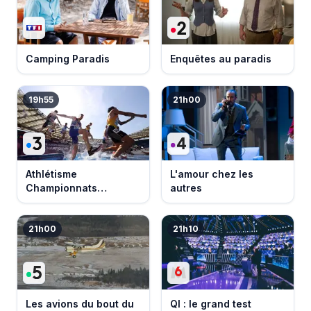
Camping Paradis
Enquêtes au paradis
19h55
21h00
Athlétisme
L'amour chez les
Championnats
autres
d'Europe 2026
21h00
21h10
Les avions du bout du
QI : le grand test