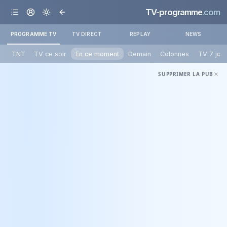
TV-programme
.com
PROGRAMME TV
TV DIRECT
REPLAY
NEWS
TNT
TV ce soir
En ce moment
Demain
Colonnes
TV 7 jou
SUPPRIMER LA PUB