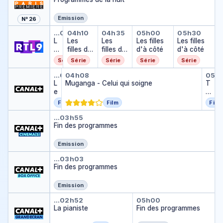
Emission
N° 26
Les filles d'à côté
Les filles d'à côté
Les filles d'à côté
Les filles d'à cô
Les fille
…
03h45
04h10
04h35
05h00
05h30
L
Les
Les
Les filles
Les filles
e
filles d'à
filles d'à
d'à côté
d'à côté
s
côté
côté
Série
Série
Série
Série
Série
fil
Les arènes
Muganga - Celui qui soigne
The
le
…
02h36
04h08
05h
s
L
Muganga - Celui qui soigne
T
d
e
h
'
s
e
Film
Film
Film
à
a
M
Fin des programmes
c
r
a
…
03h55
ô
è
Fin des programmes
n
t
n
T
é
e
h
Emission
s
a
Fin des programmes
…
03h03
t
Fin des programmes
I
W
a
Emission
v
La pianiste
Fin des progra
…
02h52
05h00
e
La pianiste
Fin des programmes
A
t