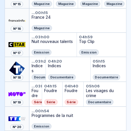
reportage
Magazine
Magazine
Magazine
Magazine
N° 15
s LCI
France 24
…
00h15
France 24
Magazine
N° 16
Nuit nouveaux talents
Top Clip
…
03h00
04h59
Nuit nouveaux talents
Top Clip
Emission
Emission
N° 17
Indices
Indices
Indices
…
03h20
04h20
05h15
Indice
Indices
Indices
s
Documentaire
Documentaire
Documentaire
N° 18
Foudre
Foudre
Foudre
Les visages d
…
03h50
04h15
04h40
05h06
Fou
Foudre
Foudre
Les visages du
dre
crime
Série
Série
Série
Documentaire
N° 19
Programmes de la nuit
…
00h54
Programmes de la nuit
Emission
N° 20