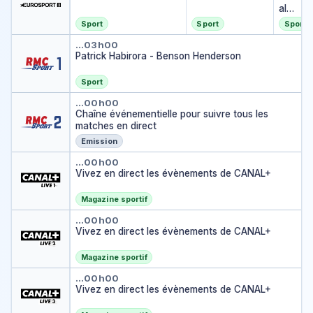
1
ale
me
Sport
Sport
Sport
ssi
Patrick Habirora - Benson Hen
eur
…
03h00
Patrick Habirora - Benson Henderson
s
Sport
Chaîne événementielle pour sui
…
00h00
Chaîne événementielle pour suivre tous les
matches en direct
Emission
Vivez en direct les évènemen
…
00h00
Vivez en direct les évènements de CANAL+
Magazine sportif
Vivez en direct les évènemen
…
00h00
Vivez en direct les évènements de CANAL+
Magazine sportif
Vivez en direct les évènemen
…
00h00
Vivez en direct les évènements de CANAL+