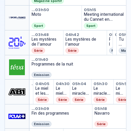
Magazine sportif
Moto
Meeting intern
…
03h50
05h15
Moto
Meeting international
du Cannet en
Roussillon
Sport
Sport
Les mystères de l'amour
Les mystères de l'a
Planèt
Horo
Tu p
…
03h48
04h42
05h36
05h43
05h4
Horosco
Les mystères
Les mystères de
P
…
Tu
de l'amour
l'amour
l
pe
a
ux
Série
Série
Magazine
Magaz
n
pa
Programmes de la nuit
è
s
…
01h40
Programmes de la nuit
t
te
e
st
C
Emission
Le miel et les abeilles
Le miel et les abeilles
Le miel et les abeilles
Le miracle de l'am
Le miracle 
Le mi
…
03h40
04h05
04h30
05h04
05h30
05h57
Le miel et les abeilles
…
Le miel
Le
Le
Le
Le
et les
miel
miracle
miracle
mira
abeilles
et les
de
de
cle
Série
Série
Série
Série
Série
abeill
l'amour
l'amour
de
Fin des programmes
Navarro
es
l'am
…
03h09
05h18
Fin des programmes
Navarro
our
Emission
Série