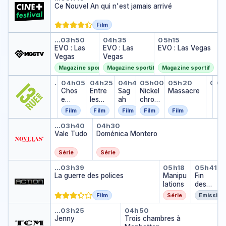
Ce Nouvel An qui n'est jamais arrivé
Film
EVO : Las Vegas
EVO : Las Vegas
EVO : Las V
…
03h50
04h35
05h15
EVO : Las
EVO : Las
EVO : Las Vegas
Vegas
Vegas
Magazine sportif
Magazine sportif
Magazine sportif
Veuillez ne pas tenter d'ouvrir 
Chose mentale
Entre les tombes
Sagah
Nickel chrome
Massacre
Fum
Pe
…
03h55
04h05
04h25
04h45
05h00
05h20
05h
05
Veuillez ne pas tenter d'ouvrir les portes
Fume
Pe
…
Chos
Entre
Sag
Nickel
Massacre
…
…
e
les
ah
chrom
menta
tombe
e
Film
Film
Film
Film
Film
le
s
Vale Tudo
Doménica Montero
…
03h40
04h30
Vale Tudo
Doménica Montero
Série
Série
La guerre des polices
Manipulati
Fin d
…
03h39
05h18
05h41
La guerre des polices
Manipu
Fin
lations
des
progr
Film
Série
Emission
amm
Jenny
Trois chambres à
es
…
03h25
04h50
Jenny
Trois chambres à