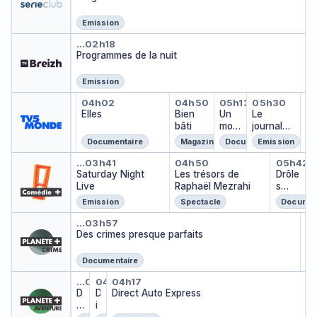
fr
ci
it
e
Emission
e
Programmes de la nuit
…
02h18
s
Programmes de la nuit
Emission
Capsules jardins et loisirs
Elles
Bien bâti
Un monde à p
Le journa
M
…
04h02
03h56
04h50
05h13
05h30
0
Capsules jardins et loisirs
Mé
…
Elles
Bien
Un
Le
…
bâti
mon
journal
de à
Afrique
Documentaire
Magazine
Documentaire
Emission
part
Saturday Night Live
Les trésors de Ra
Drôle
expr
…
03h41
04h50
05h42
Saturday Night
Les trésors de
ess
Drôle
Live
Raphaël Mezrahi
s
d'imi
Emission
Spectacle
Documen
tateu
Des crimes presque parfaits
Tu
rs
…
03h57
0
Tu
Des crimes presque parfaits
…
Documentaire
Direct Auto Express
Direct Auto Express
Direct Auto Express
…
03h18
04h09
04h17
D
D
Direct Auto Express
ir
i