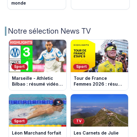
monde
Notre sélection News TV
Sport
Sport
Marseille - Athletic
Tour de France
Bilbao : résumé vidéo
Femmes 2026 : résumé
du match amical au
vidéo de la dernière
Stade Vélodrome (9
étape à Nice. Demi
août 2026)
Vollering remporte son
deuxième Tour.
Sport
TV
Léon Marchand forfait
Les Carnets de Julie