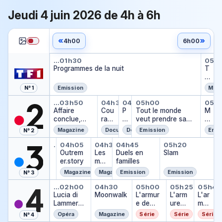
Jeudi 4 juin 2026 de 4h à 6h
«
»
4h00
6h00
Programmes de la nuit
TF
…
01h30
05h
Programmes de la nuit
T
F
o
Emission
Maga
N° 1
u
Affaire conclue, tout le monde
Courant d'art
Pays et marchés 
Tout le monde v
Mot
…
03h50
04h35
04h50
05h00
05h
Affaire
Cou
P
Tout le monde
M
conclue,
rant
a
veut prendre sa
o
tout le
d'ar
y
place
t
Magazine
Documentaire
Documentaire
Emission
Emis
N° 2
monde a
t
s
d
Famille je vous aime
Outremer.story
Les matinales
Duels en familles
Slam
quelque
e
e
…
02h00
04h05
04h30
04h45
05h20
Famille je vous aime
chose à
…
Outrem
Les
Duels en
t
Slam
p
vendre
er.story
mati
familles
m
a
nale
a
s
Magazine
Magazine
Emission
Emission
N° 3
s
r
s
Lucia di Lammermoor
Moonwalk
L'armure de Ja
L'armure 
L'ar
c
e
…
02h00
04h30
05h00
05h25
05h45
Lucia di
Moonwalk
h
L'armur
L'arm
L'ar
:
Lammerm
é
e de
ure
mur
le
oor
s
Jade
de
e
d
Opéra
Magazine
Série
Série
Série
N° 4
d
Jade
de
u