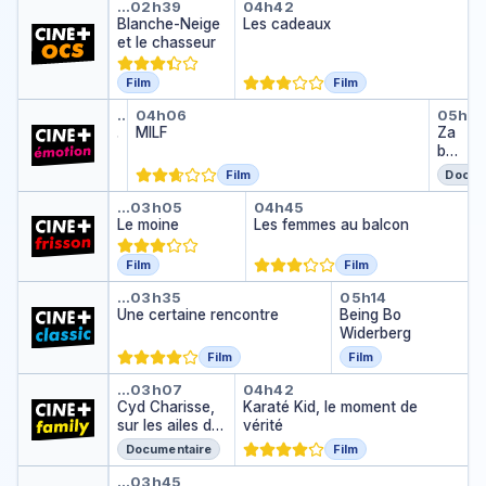
Blanche-Neige et le chasseur
Les cadeaux
…
02h39
04h42
Blanche-Neige
Les cadeaux
et le chasseur
Film
Film
Sex Therapy
MILF
Zabo
…
02h17
04h06
05h4
Sex Therapy
…
MILF
Za
bo
u
Film
Docum
Br
Le moine
Les femmes au bal
eit
…
03h05
04h45
Le moine
Les femmes au balcon
ma
n :
Ju
Film
Film
ste
Une certaine rencontre
Being Bo Wi
…
03h35
05h14
un
Une certaine rencontre
Being Bo
e
Widerberg
mis
e
Film
Film
au
Cyd Charisse, sur les ailes de 
Karaté Kid, le momen
…
03h07
04h42
poi
Cyd Charisse,
Karaté Kid, le moment de
nt
sur les ailes de
vérité
la danse
Documentaire
Film
Ce Nouvel An qui n'est jamais a
…
03h45