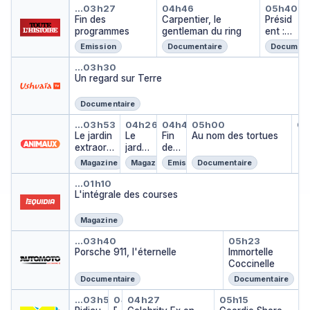
Fin des programmes
Carpentier, le gent
Préside
rs
…
03h27
04h46
05h40
vivant
Fin des
Carpentier, le
Présid
?
programmes
gentleman du ring
ent :
le prix
Emission
Documentaire
Document
à
Un regard sur Terre
payer
…
03h30
Un regard sur Terre
Documentaire
Le jardin extraordinaire
Le jardin extraordinaire
Fin des programme
Au nom des tor
Le
…
03h53
04h26
04h45
05h00
05
Le 
Le jardin
Le
Fin
Au nom des tortues
…
extraordi
jardin
des
naire
extra
pro
Magazine
Magazine
Emission
Documentaire
ordin
gra
L'intégrale des courses
aire
mm
…
01h10
L'intégrale des courses
es
Magazine
Porsche 911, l'éternelle
Immortelle
…
03h40
05h23
Porsche 911, l'éternelle
Immortelle
Coccinelle
Documentaire
Documentaire
Ridiculous
Ridiculous
Celebrity Ex on the Beac
Geordie Sho
…
03h57
04h20
04h27
05h15