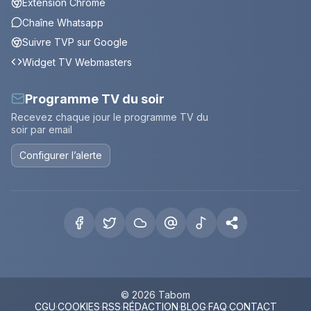
Extension Chrome
Chaîne Whatsapp
Suivre TVP sur Google
Widget TV Webmasters
Programme TV du soir
Recevez chaque jour le programme TV du
soir par email
Configurer l’alerte
© 2026 Tabom
CGU
·
COOKIES
·
RSS
·
RÉDACTION
·
BLOG
·
FAQ
·
CONTACT