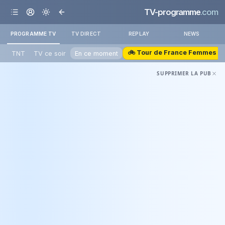
TV-programme
.com
PROGRAMME TV
TV DIRECT
REPLAY
NEWS
🚲 Tour de France Femmes
TNT
TV ce soir
En ce moment
SUPPRIMER LA PUB