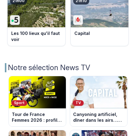
21h00
21h10
Les 100 lieux qu'il faut
Capital
voir
Notre sélection News TV
Sport
TV
Tour de France
Canyoning artificiel,
Femmes 2026 : profil
dîner dans les airs…
et horaires de la
les loisirs les plus fous
dernière étape à Nice
passés au crible dans