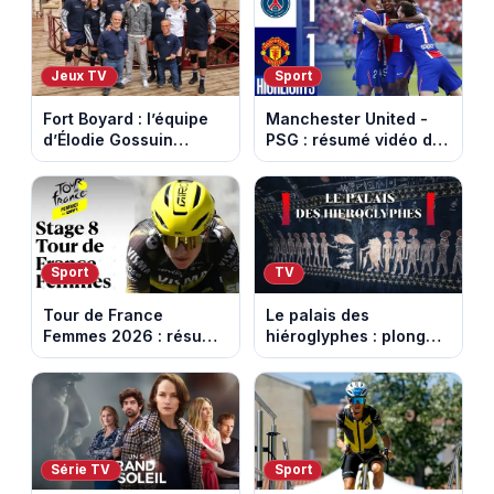
Capital
Jeux TV
Sport
Fort Boyard : l’équipe
Manchester United -
d’Élodie Gossuin
PSG : résumé vidéo du
termine avec une belle
match amical du 8 août
somme pour l'Unicef et
2026
le Refuge
Sport
TV
Tour de France
Le palais des
Femmes 2026 : résumé
hiéroglyphes : plongez
vidéo de la 9e étape
dans la tombe
entre Sisteron et Nice
égyptienne qui fascine
les archéologues
Série TV
Sport