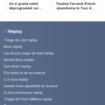
Un si grand soleil
Pauline Ferrand-Prévot
déprogrammé sur
abandonne le Tour de
France 3 : cinq
France Femmes avant
épisodes inédits
la 8e étape
diffusés le 13 août
Replay
Tirage du Loto replay
Keno replay
Les douze coups de midi replay
Secret Story replay
Gym direct replay
Plus belle la vie en avance
C à vous replay
Demain nous appartient en avance
Ici tout commence replay
Tirage de l'Euro Millions replay