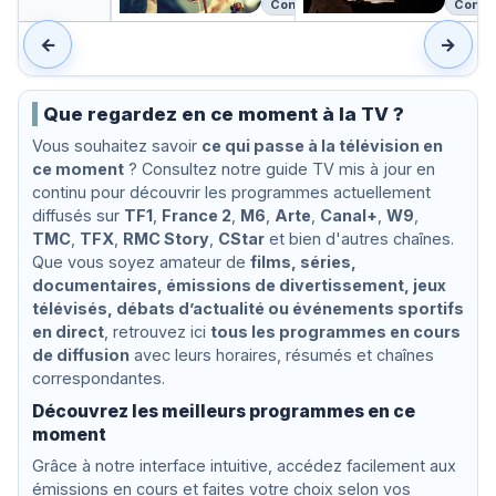
s
s
C
e
e
Concert
Conce
dré
Ta
e
e
a
c
c
Ha
o :
i
i
n
S
S
←
→
mel
Ra
d
d
a
t
t
in :
ch
e
e
d
e
e
Ha
ma
n
n
a
v
v
yd
nin
Que regardez en ce moment à la TV ?
t
t
e
e
n,
ov
i
i
B
B
Vous souhaitez savoir
ce qui passe à la télévision en
Za
-
t
t
a
a
ce moment
? Consultez notre guide TV mis à jour en
pp
Kla
é
é
c
c
a,
vie
continu pour découvrir les programmes actuellement
k
k
Be
r-
s
s
diffusés sur
TF1
,
France 2
,
M6
,
Arte
,
Canal+
,
W9
,
eth
Fes
h
h
TMC
,
TFX
,
RMC Story
,
CStar
et bien d'autres chaînes.
ov
tiv
a
a
Que vous soyez amateur de
films, séries,
en,
al
l
l
Me
Ru
documentaires, émissions de divertissement, jeux
l
l
dtn
hr
télévisés, débats d’actualité ou événements sportifs
er,
en direct
, retrouvez ici
tous les programmes en cours
Ra
de diffusion
avec leurs horaires, résumés et chaînes
ch
ma
correspondantes.
nin
Découvrez les meilleurs programmes en ce
ov
moment
Grâce à notre interface intuitive, accédez facilement aux
émissions en cours et faites votre choix selon vos