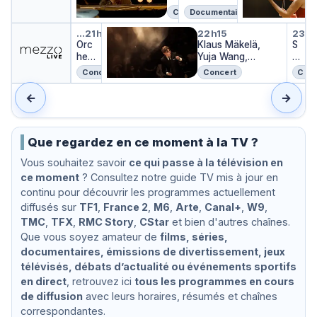
e
n
e
m
e
Concert
Documentaire
i
s
s
iq
s
Orchestre de Paris, Klaus Mäk
Klaus Mäkelä, Yuja Wang, Or
Sym
l
d
a
u
a
…
21h00
22h15
23h
Orc
l
'
Klaus Mäkelä,
u
e
S
u
hes
e
h
Yuja Wang,
v
y
v
tre
u
i
Orchestre de
a
m
a
Concert
Concert
Conc
de
r
v
Paris : Sibelius,
g
p
g
Pari
e
Lindberg,
e
h
e
←
→
s,
r
Tchaïkovski
o
Kla
2
n
us
0
y
Mäk
2
n
Que regardez en ce moment à la TV ?
elä,
1
o.
Vous souhaitez savoir
ce qui passe à la télévision en
Alex
:
1
ce moment
and
? Consultez notre guide TV mis à jour en
H
:
re
a
S
continu pour découvrir les programmes actuellement
Kan
m
c
diffusés sur
TF1
,
France 2
,
M6
,
Arte
,
Canal+
,
W9
,
toro
i
h
TMC
,
TFX
,
RMC Story
,
CStar
et bien d'autres chaînes.
w :
d
e
Que vous soyez amateur de
films, séries,
Rav
D
r
el,
r
z
documentaires, émissions de divertissement, jeux
Sain
a
o
télévisés, débats d’actualité ou événements sportifs
t-
k
en direct
, retrouvez ici
tous les programmes en cours
Saë
e
de diffusion
avec leurs horaires, résumés et chaînes
ns,
,
Do
D
correspondantes.