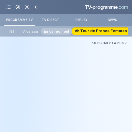
TV-programme
.com
PROGRAMME TV
TV DIRECT
REPLAY
NEWS
🚲 Tour de France Femmes
TNT
TV ce soir
En ce moment
SUPPRIMER LA PUB