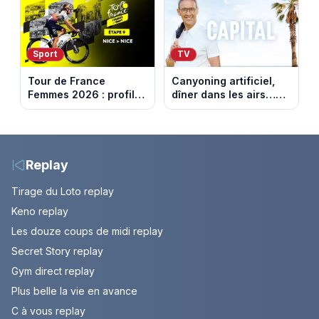
nouvelle
Sport
TV
Tour de France
Canyoning artificiel,
Femmes 2026 : profil
dîner dans les airs…
et horaires de la
les loisirs les plus fous
dernière étape à Nice
passés au crible dans
Capital
Replay
Tirage du Loto replay
Keno replay
Les douze coups de midi replay
Secret Story replay
Gym direct replay
Plus belle la vie en avance
C à vous replay