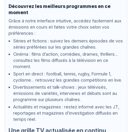
wla
a
Découvrez les meilleurs programmes en ce
nd,
v
Sch
i
moment
uma
d
Grâce à notre interface intuitive, accédez facilement aux
nn
M
émissions en cours et faites votre choix selon vos
u
r
préférences :
r
Séries et fictions : suivez les derniers épisodes de vos
a
séries préférées sur les grandes chaînes.
y
,
Cinéma : films d’action, comédies, drames, thrillers…
A
consultez les films diffusés à la télévision en ce
r
moment.
c
h
Sport en direct : football, tennis, rugby, Formule 1,
i
cyclisme… retrouvez les grandes compétitions en live.
e
S
Divertissements et talk-shows : jeux télévisés,
h
émissions de variétés, interviews et débats sont au
e
programme sur plusieurs chaînes.
p
Actualités et magazines : restez informé avec les JT,
p
reportages et magazines d’investigation diffusés en
temps réel.
Une grille TV actualisée en continu