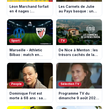
Léon Marchand forfait
Les Carnets de Julie
en 4 nages :
au Pays basque : un
découvrez son
banquet au sommet de
programme de nage
la Rhune
aux Championnats
d'Europe
Sport
TV
Marseille - Athletic
De Nice à Menton : les
Bilbao : match en
trésors cachés de la
direct sur Ligue 1+ à
French Riviera dévoilés
17h30 (amical du 9
dans les 100 lieux qu'il
août 2026)
faut voir
People
Sélection TV
Dominique Frot est
Programme TV du
morte à 68 ans : sa
dimanche 9 août 2026
sœur Catherine Frot
: notre sélection pour
annonce la triste
votre soirée télé