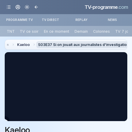
TV-programme
.com
PROGRAMME TV
TV DIRECT
REPLAY
NEWS
TNT
TV ce soir
En ce moment
Demain
Colonnes
TV 7 jou
Kaeloo
S03E37 Si on jouait aux journalistes d'investigation
Kaeloo