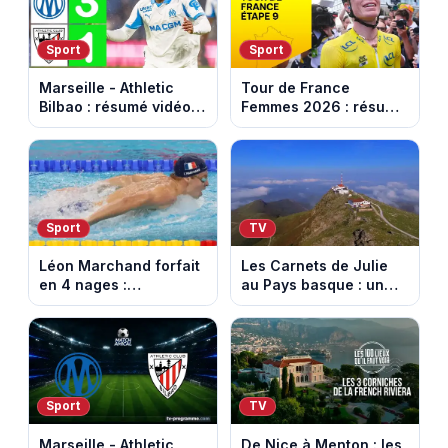
Sport
Sport
Marseille - Athletic
Tour de France
Bilbao : résumé vidéo
Femmes 2026 : résumé
du match amical au
vidéo de la dernière
Stade Vélodrome (9
étape à Nice. Demi
août 2026)
Vollering remporte son
deuxième Tour.
Sport
TV
Léon Marchand forfait
Les Carnets de Julie
en 4 nages :
au Pays basque : un
découvrez son
banquet au sommet de
programme de nage
la Rhune
aux Championnats
d'Europe
Sport
TV
Marseille - Athletic
De Nice à Menton : les