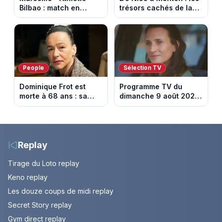
Bilbao : match en
trésors cachés de la
direct sur Ligue 1+ à
French Riviera dévoilés
17h30 (amical du 9
dans les 100 lieux qu'il
août 2026)
faut voir
People
Sélection TV
Dominique Frot est
Programme TV du
morte à 68 ans : sa
dimanche 9 août 2026
sœur Catherine Frot
: notre sélection pour
annonce la triste
votre soirée télé
nouvelle
Replay
Tirage du Loto replay
Keno replay
Les douze coups de midi replay
Secret Story replay
Gym direct replay