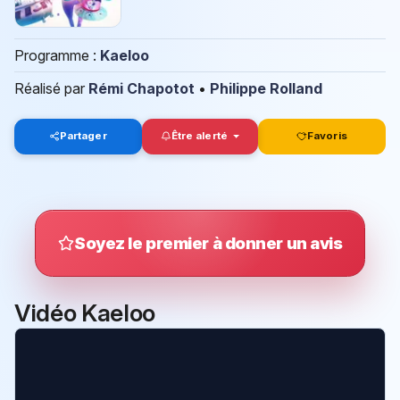
Programme :
Kaeloo
Réalisé par
Rémi Chapotot
•
Philippe Rolland
Partager
Être alerté
Favoris
Soyez le premier à donner un avis
Vidéo Kaeloo