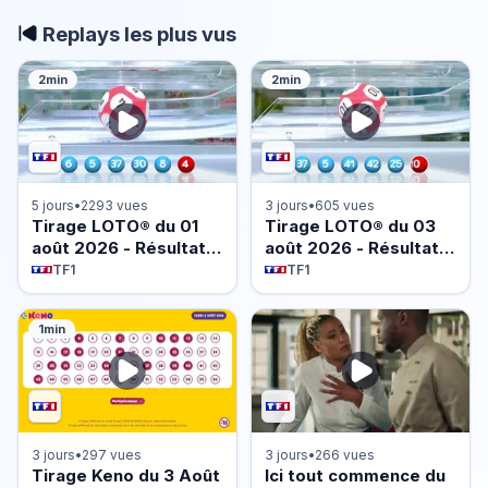
Replays les plus vus
2min
2min
5 jours
•
2293 vues
3 jours
•
605 vues
Tirage LOTO® du 01
Tirage LOTO® du 03
août 2026 - Résultat
août 2026 - Résultat
officiel - FDJ
officiel - FDJ
TF1
TF1
1min
3 jours
•
297 vues
3 jours
•
266 vues
Tirage Keno du 3 Août
Ici tout commence du