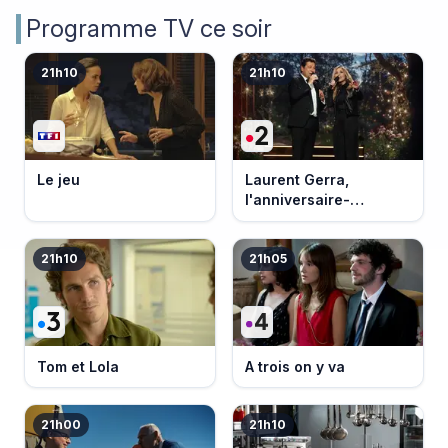
Programme TV ce soir
21h10
21h10
Le jeu
Laurent Gerra,
l'anniversaire-
événement
21h10
21h05
Tom et Lola
A trois on y va
21h00
21h10