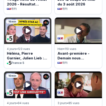
2026 - Résultat
du 3 août 2026
officiel - FDJ
TF1
TF1
16min
4 jours
•
123 vues
Hier
•
110 vues
Héléna, Pierre
Avant-première -
Garnier, Julien Lieb :
Demain nous
l’après Star Ac !
appartient du 5 août
France 5
TF1
2026 - Episode 2263
10min
4 jours
•
94 vues
3 jours
•
85 vues