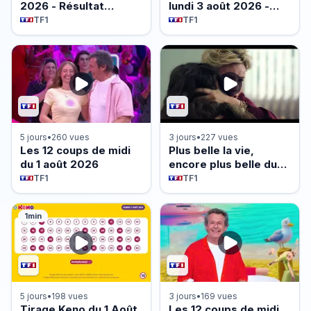
2026 - Résultat
lundi 3 août 2026 -
officiel - FDJ
Episode 1493
TF1
TF1
5 jours
•
260 vues
3 jours
•
227 vues
Les 12 coups de midi
Plus belle la vie,
du 1 août 2026
encore plus belle du
lundi 3 août 2026 -
TF1
TF1
Episode 640
1min
5 jours
•
198 vues
3 jours
•
169 vues
Tirage Keno du 1 Août
Les 12 coups de midi