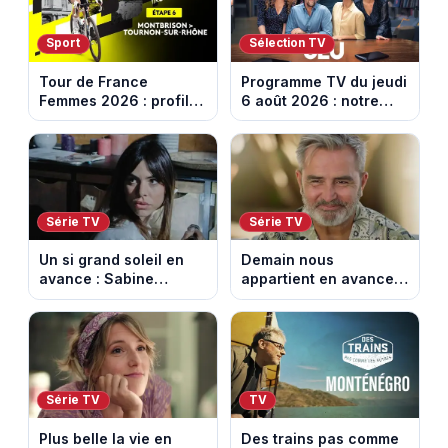
Sport
Sélection TV
Tour de France
Programme TV du jeudi
Femmes 2026 : profil
6 août 2026 : notre
et horaires de la 6e
sélection pour votre
étape entre
soirée télé
Montbrison et
Tournon-sur-Rhône
Série TV
Série TV
Un si grand soleil en
Demain nous
avance : Sabine
appartient en avance:
menacée par Céleste.
Alex révèle son lourd
Episode du 7 août
secret. Episode du 7
2026 (spoiler).
août 2026.
Série TV
TV
Plus belle la vie en
Des trains pas comme