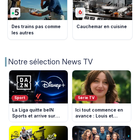
Des trains pas comme
Cauchemar en cuisine
les autres
Notre sélection News TV
Sport
Série TV
La Liga quitte beIN
Ici tout commence en
Sports et arrive sur
avance : Louis et
DAZN et Disney+ en
Jasmine enfin en
France
couple. Episode du 7
août 2026 (spoiler)