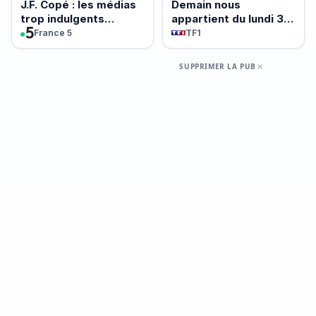
J.F. Copé : les médias
Demain nous
trop indulgents
appartient du lundi 3
envers Jordan
août 2026 - Episode
France 5
TF1
Bardella ?
2261
SUPPRIMER LA PUB