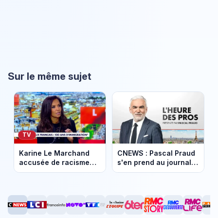
Sur le même sujet
TV
Karine Le Marchand
CNEWS : Pascal Praud
accusée de racisme
s'en prend au journal
après une séquence
Le Monde suite à
sur CNews (vidéo)
l'article sur le virage
pro-russe des media
Bolloré