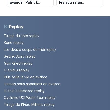
avance : Patrick
les autres au
victime d’un malaise.
Monténégro : Philippe
Episode du 7 août
Gougler sur les rails de
2026 (spoiler)
l’Adriatique
Replay
Tirage du Loto replay
Keno replay
Les douze coups de midi replay
Secret Story replay
Gym direct replay
C à vous replay
Plus belle la vie en avance
Demain nous appartient en avance
Ici tout commence replay
Cyclisme UCI World Tour replay
Tirage de l'Euro Millions replay