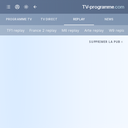
TV-programme
.com
PROGRAMME TV
TV DIRECT
REPLAY
NEWS
TF1 replay
France 2 replay
M6 replay
Arte replay
W9 replay
SUPPRIMER LA PUB