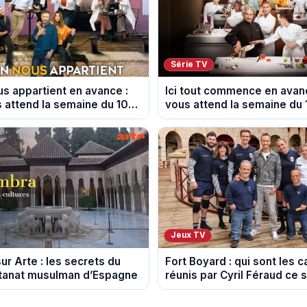
Série TV
s appartient en avance :
Ici tout commence en avanc
s attend la semaine du 10
vous attend la semaine du 
2026 (spoiler)
août 2026 (spoiler)
Jeux TV
ur Arte : les secrets du
Fort Boyard : qui sont les 
ltanat musulman d’Espagne
réunis par Cyril Féraud ce 
août 2026 ?