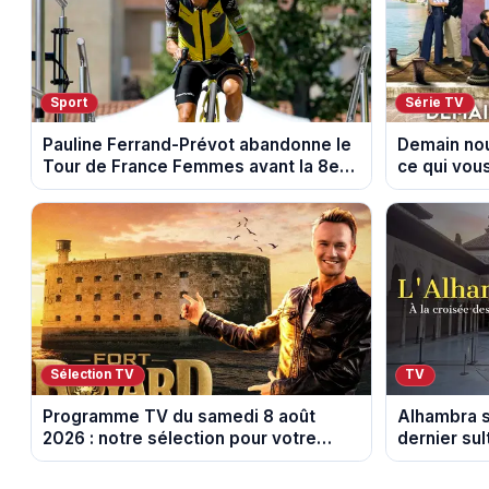
Sport
Série TV
Pauline Ferrand-Prévot abandonne le
Demain nou
Tour de France Femmes avant la 8e
ce qui vou
étape
au 14 août 
Sélection TV
TV
Programme TV du samedi 8 août
Alhambra s
2026 : notre sélection pour votre
dernier su
soirée télé