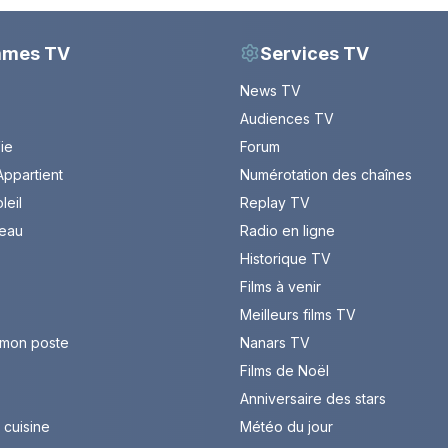
mmes TV
Services TV
News TV
Audiences TV
Vie
Forum
ppartient
Numérotation des chaînes
leil
Replay TV
leau
Radio en ligne
Historique TV
Films à venir
Meilleurs films TV
 mon poste
Nanars TV
Films de Noël
Anniversaire des stars
cuisine
Météo du jour