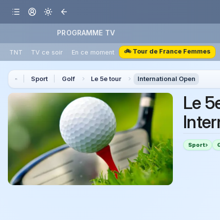
PROGRAMME TV
🚲 Tour de France Femmes
TNT
TV ce soir
En ce moment
Sport
Golf
Le 5e tour
International Open
Le 5
Inte
Sport