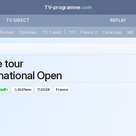
TV-programme
.com
TV DIRECT
REPLAY
|
Demain
Colonnes
TV 7 jours
TF1
France 2
Canal plus
M6
e tour
rnational Open
Golf
2h31min
2026
France