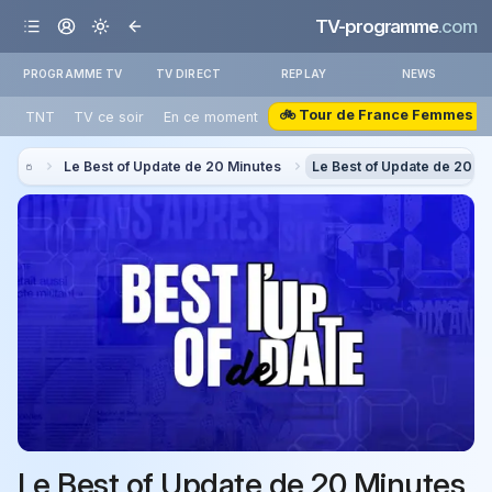
TV-programme
.com
PROGRAMME TV
TV DIRECT
REPLAY
NEWS
🚲 Tour de France Femmes
TNT
TV ce soir
En ce moment
Le Best of Update de 20 Minutes
Le Best of Update de 20 M
Le Best of Update de 20 Minutes