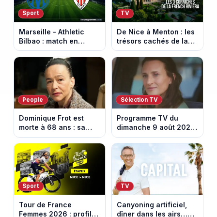
Sport
TV
Marseille - Athletic
De Nice à Menton : les
Bilbao : match en
trésors cachés de la
direct sur Ligue 1+ à
French Riviera dévoilés
17h30 (amical du 9
dans les 100 lieux qu'il
août 2026)
faut voir
People
Sélection TV
Dominique Frot est
Programme TV du
morte à 68 ans : sa
dimanche 9 août 2026
sœur Catherine Frot
: notre sélection pour
annonce la triste
votre soirée télé
nouvelle
Sport
TV
Tour de France
Canyoning artificiel,
Femmes 2026 : profil
dîner dans les airs…