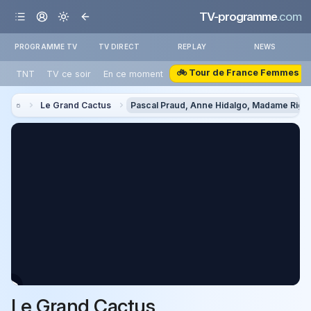
TV-programme
.com
PROGRAMME TV
TV DIRECT
REPLAY
NEWS
🚲 Tour de France Femmes
TNT
TV ce soir
En ce moment
Le Grand Cactus
Pascal Praud, Anne Hidalgo, Madame Rigid
Le Grand Cactus