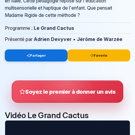
en Italie. Cette pédagogie repose sur l'éducation
multisensorielle et haptique de l'enfant. Que pensait
Madame Rigide de cette méthode ?
Programme :
Le Grand Cactus
Présenté par
Adrien Devyver
•
Jérôme de Warzée
Partager
Favoris
Soyez le premier à donner un avis
Vidéo Le Grand Cactus