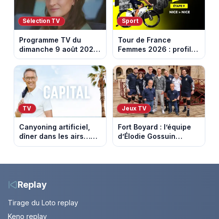
Sélection TV
Sport
Programme TV du
Tour de France
dimanche 9 août 2026
Femmes 2026 : profil
: notre sélection pour
et horaires de la
votre soirée télé
dernière étape à Nice
TV
Jeux TV
Canyoning artificiel,
Fort Boyard : l’équipe
dîner dans les airs…
d’Élodie Gossuin
les loisirs les plus fous
termine avec une belle
passés au crible dans
somme pour l'Unicef et
Capital
le Refuge
Replay
Tirage du Loto replay
Keno replay