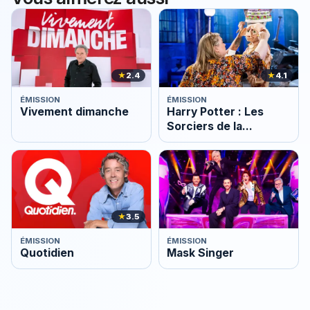
★
2.4
★
4.1
ÉMISSION
ÉMISSION
Vivement dimanche
Harry Potter : Les
Sorciers de la
pâtisserie
★
3.5
ÉMISSION
ÉMISSION
Quotidien
Mask Singer