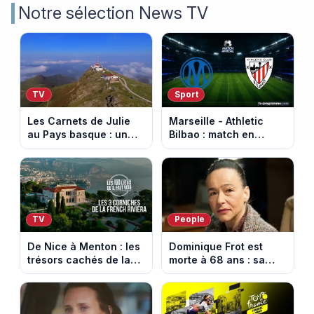
Notre sélection News TV
TV
Sport
Les Carnets de Julie
Marseille - Athletic
au Pays basque : un
Bilbao : match en
banquet au sommet de
direct sur Ligue 1+ à
la Rhune
17h30 (amical du 9
août 2026)
TV
People
De Nice à Menton : les
Dominique Frot est
trésors cachés de la
morte à 68 ans : sa
French Riviera dévoilés
sœur Catherine Frot
dans les 100 lieux qu'il
annonce la triste
faut voir
nouvelle