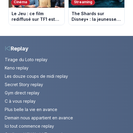
Cinéma
Streaming
Le Jeu : ce film
The Shards sur
rediffusé sur TF1 est
Disney+ : la jeunesse
adapté d’un succès
dorée de Los Angeles
italien devenu un
face à un tueur dans
phénomène mondial
les années 80
Replay
Tirage du Loto replay
Keno replay
Les douze coups de midi replay
Secret Story replay
Gym direct replay
C à vous replay
Plus belle la vie en avance
Demain nous appartient en avance
Ici tout commence replay