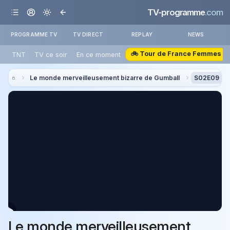
TV-programme
.com
PROGRAMME TV
TV DIRECT
REPLAY
NEWS
🚲 Tour de France Femmes
TNT
TV ce soir
En ce moment
Le monde merveilleusement bizarre de Gumball
S02E09 La 
Le monde merveilleusement