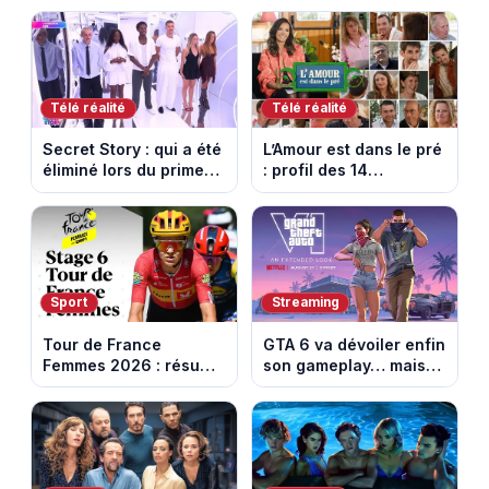
Episode du 10 août
face aux propos de
2026 (spoiler)
Delphine Wespiser sur
le cancer
Télé réalité
Télé réalité
Secret Story : qui a été
L’Amour est dans le pré
éliminé lors du prime
: profil des 14
du 6 août 2026 sur
agriculteurs, speed
TMC ?
dating inédit et de
nouvelles histoires
d’amour
Sport
Streaming
Tour de France
GTA 6 va dévoiler enfin
Femmes 2026 : résumé
son gameplay… mais
vidéo de la 6e étape
d’abord sur Netflix
entre Montbrison et
Tournon-sur-Rhône