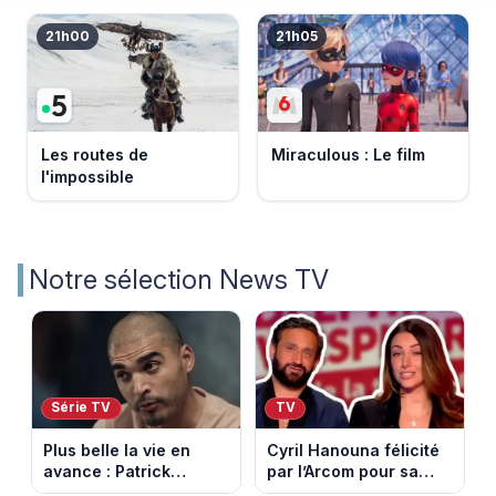
21h00
21h05
Les routes de
Miraculous : Le film
l'impossible
Notre sélection News TV
Série TV
TV
Plus belle la vie en
Cyril Hanouna félicité
avance : Patrick
par l’Arcom pour sa
Nebout est-il mort ?
maîtrise de l’antenne