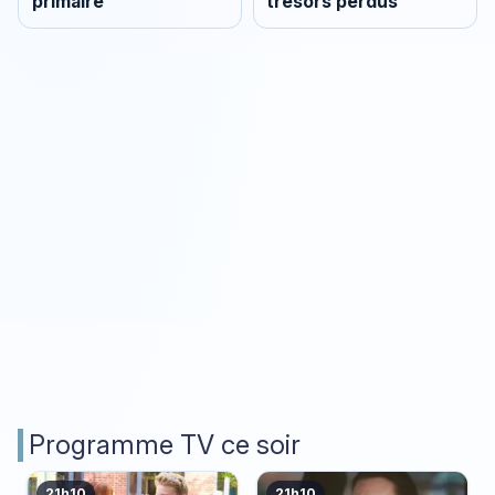
primaire
trésors perdus
Programme TV ce soir
21h10
21h10