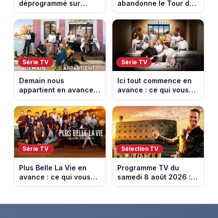
déprogrammé sur
abandonne le Tour de
France 3 : cinq
France Femmes avant
épisodes inédits
la 8e étape
diffusés le 13 août
Série TV
Série TV
Demain nous
Ici tout commence en
appartient en avance :
avance : ce qui vous
ce qui vous attend la
attend la semaine du
semaine du 10 au 14
10 au 14 août 2026
août 2026 (spoiler)
(spoiler)
Série TV
Sélection TV
Plus Belle La Vie en
Programme TV du
avance : ce qui vous
samedi 8 août 2026 :
attend la semaine du
notre sélection pour
10 au 14 août 2026
votre soirée télé
(spoiler)