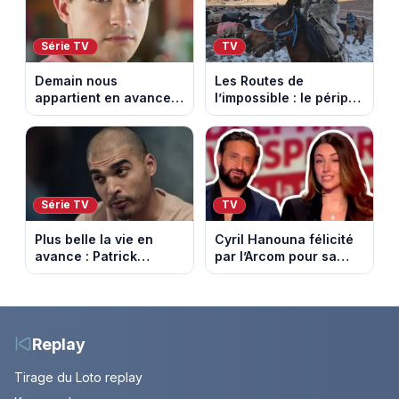
Ventoux
Série TV
TV
Demain nous
Les Routes de
appartient en avance:
l’impossible : le périple
Samuel perd le
glacial d’une famille
contrôle. Episode du 10
nomade en Mongolie
août 2026.
Série TV
TV
Plus belle la vie en
Cyril Hanouna félicité
avance : Patrick
par l’Arcom pour sa
Nebout est-il mort ?
maîtrise de l’antenne
Episode du 10 août
face aux propos de
2026 (spoiler)
Delphine Wespiser sur
le cancer
Replay
Tirage du Loto replay