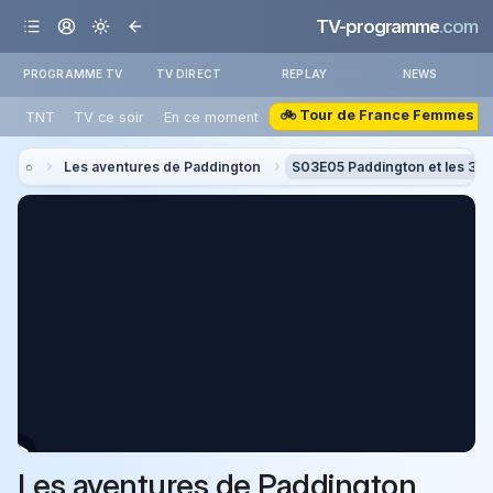
TV-programme
.com
PROGRAMME TV
TV DIRECT
REPLAY
NEWS
🚲 Tour de France Femmes
TNT
TV ce soir
En ce moment
Les aventures de Paddington
S03E05 Paddington et les 3 
Les aventures de Paddington