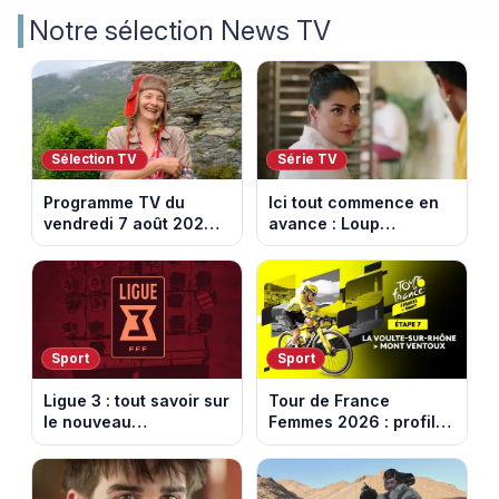
Notre sélection News TV
Sélection TV
Série TV
Programme TV du
Ici tout commence en
vendredi 7 août 2026 :
avance : Loup
notre sélection pour
découvre la trahison
votre soirée télé
de Bianca. Episode du
10 août 2026 (spoiler)
Sport
Sport
Ligue 3 : tout savoir sur
Tour de France
le nouveau
Femmes 2026 : profil
championnat qui
et horaires de la 7e
succède au National
étape entre La Voulte-
sur-Rhône et le Mont