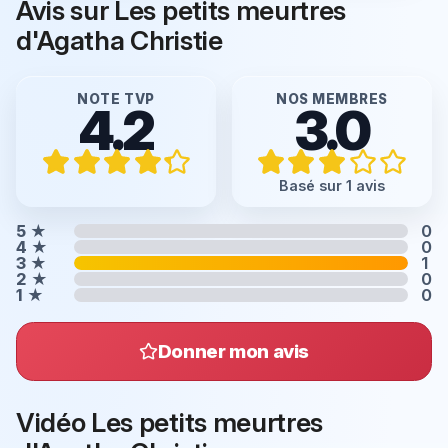
Avis sur Les petits meurtres
d'Agatha Christie
NOTE TVP
NOS MEMBRES
4.2
3.0
Basé sur 1 avis
5
★
0
4
★
0
3
★
1
2
★
0
1
★
0
Donner mon avis
Vidéo Les petits meurtres