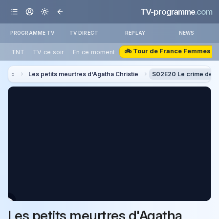
TV-programme
.com
PROGRAMME TV
TV DIRECT
REPLAY
NEWS
🚲 Tour de France Femmes
TNT
TV ce soir
En ce moment
Les petits meurtres d'Agatha Christie
S02E20 Le crime de N
Les petits meurtres d'Agatha