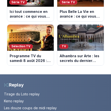
Série TV
Série TV
Ici tout commence en
Plus Belle La Vie en
avance : ce qui vous
avance : ce qui vous
attend la semaine du
attend la semaine du
10 au 14 août 2026
10 au 14 août 2026
(spoiler)
(spoiler)
Sélection TV
TV
Programme TV du
Alhambra sur Arte : les
samedi 8 août 2026 :
secrets du dernier
notre sélection pour
sultanat musulman
votre soirée télé
d’Espagne
Replay
Tirage du Loto replay
Keno replay
Les douze coups de midi replay