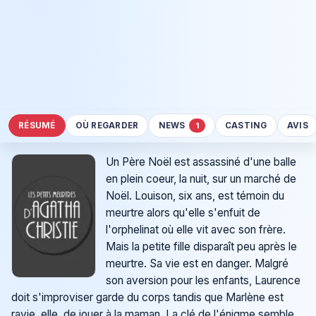
RÉSUMÉ
OÙ REGARDER
NEWS
CASTING
AVIS
1
Un Père Noël est assassiné d'une balle
en plein coeur, la nuit, sur un marché de
Noël. Louison, six ans, est témoin du
meurtre alors qu'elle s'enfuit de
l'orphelinat où elle vit avec son frère.
Mais la petite fille disparaît peu après le
meurtre. Sa vie est en danger. Malgré
son aversion pour les enfants, Laurence
doit s'improviser garde du corps tandis que Marlène est
ravie, elle, de jouer à la maman. La clé de l'énigme semble