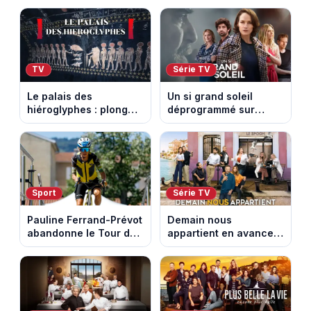
TV
Série TV
Le palais des
Un si grand soleil
hiéroglyphes : plongez
déprogrammé sur
dans la tombe
France 3 : cinq
égyptienne qui fascine
épisodes inédits
les archéologues
diffusés le 13 août
Sport
Série TV
Pauline Ferrand-Prévot
Demain nous
abandonne le Tour de
appartient en avance :
France Femmes avant
ce qui vous attend la
la 8e étape
semaine du 10 au 14
août 2026 (spoiler)