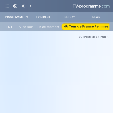
TV-programme
.com
PROGRAMME TV
TV DIRECT
REPLAY
NEWS
🚲 Tour de France Femmes
TNT
TV ce soir
En ce moment
SUPPRIMER LA PUB