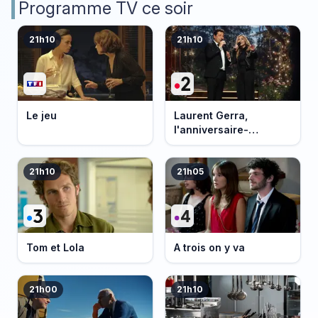
Programme TV ce soir
21h10
21h10
Le jeu
Laurent Gerra,
l'anniversaire-
événement
21h10
21h05
Tom et Lola
A trois on y va
21h00
21h10