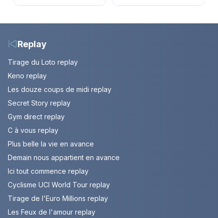
Jasmine enfin en
et horaires de la 6e
couple. Episode du 7
étape entre
août 2026 (spoiler)
Montbrison et
Tournon-sur-Rhône
Replay
Tirage du Loto replay
Keno replay
Les douze coups de midi replay
Secret Story replay
Gym direct replay
C à vous replay
Plus belle la vie en avance
Demain nous appartient en avance
Ici tout commence replay
Cyclisme UCI World Tour replay
Tirage de l'Euro Millions replay
Les Feux de l'amour replay