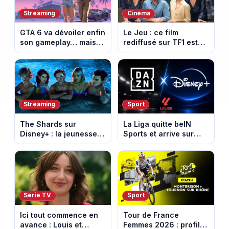
Streaming
Cinéma
GTA 6 va dévoiler enfin
Le Jeu : ce film
son gameplay… mais
rediffusé sur TF1 est
d’abord sur Netflix
adapté d’un succès
italien devenu un
phénomène mondial
Streaming
Sport
The Shards sur
La Liga quitte beIN
Disney+ : la jeunesse
Sports et arrive sur
dorée de Los Angeles
DAZN et Disney+ en
face à un tueur dans
France
les années 80
Série TV
Sport
Ici tout commence en
Tour de France
avance : Louis et
Femmes 2026 : profil