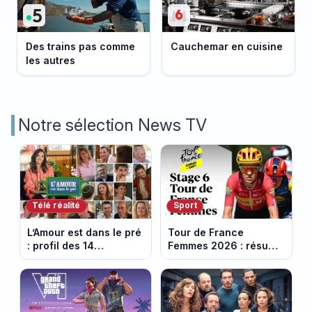
Des trains pas comme
Cauchemar en cuisine
les autres
Notre sélection News TV
Télé réalité
Sport
L’Amour est dans le pré
Tour de France
: profil des 14
Femmes 2026 : résumé
agriculteurs, speed
vidéo de la 6e étape
dating inédit et de
entre Montbrison et
nouvelles histoires
Tournon-sur-Rhône
d’amour