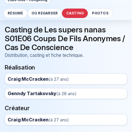
Etats-Unis - HongKong
RÉSUMÉ
OÙ REGARDER
CASTING
PHOTOS
Casting de Les supers nanas
S01E06 Coups De Fils Anonymes /
Cas De Conscience
Distribution, casting et fiche technique.
Réalisation
Craig McCracken
(à 27 ans)
Genndy Tartakovsky
(à 28 ans)
Créateur
Craig McCracken
(à 27 ans)