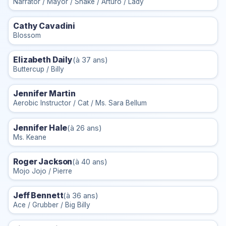
Narrator / Mayor / Snake / Arturo / Lady
Cathy Cavadini
Blossom
Elizabeth Daily
(à 37 ans)
Buttercup / Billy
Jennifer Martin
Aerobic Instructor / Cat / Ms. Sara Bellum
Jennifer Hale
(à 26 ans)
Ms. Keane
Roger Jackson
(à 40 ans)
Mojo Jojo / Pierre
Jeff Bennett
(à 36 ans)
Ace / Grubber / Big Billy