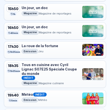
Un jour, un doc
15h50
Magazine
Magazine de reportages
1h
Un jour, un doc
16h50
Magazine
Magazine de reportages
40min
La roue de la fortune
17h30
Emission
Jeu
1h05min
Tous en cuisine avec Cyril
18h35
Lignac S07E25 Spéciale Coupe
1h05min
du monde
INÉDIT
Magazine
Magazine culinaire
Météo
INÉDIT
19h40
Emission
Météo
5min