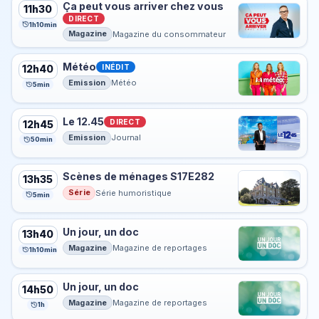
Ça peut vous arriver chez vous
11h30
DIRECT
1h10min
Magazine
Magazine du consommateur
Météo
INÉDIT
12h40
Emission
Météo
5min
Le 12.45
DIRECT
12h45
Emission
Journal
50min
Scènes de ménages S17E282
13h35
Série
Série humoristique
5min
Un jour, un doc
13h40
Magazine
Magazine de reportages
1h10min
Un jour, un doc
14h50
Magazine
Magazine de reportages
1h