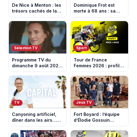
De Nice à Menton : les
Dominique Frot est
trésors cachés de la
morte à 68 ans : sa
French Riviera dévoilés
sœur Catherine Frot
dans les 100 lieux qu'il
annonce la triste
faut voir
nouvelle
Sélection TV
Sport
Programme TV du
Tour de France
dimanche 9 août 2026
Femmes 2026 : profil
: notre sélection pour
et horaires de la
votre soirée télé
dernière étape à Nice
TV
Jeux TV
Canyoning artificiel,
Fort Boyard : l’équipe
dîner dans les airs…
d’Élodie Gossuin
les loisirs les plus fous
termine avec une belle
passés au crible dans
somme pour l'Unicef et