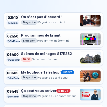
On n'est pas d'accord !
02h10
Magazine
Magazine de société
40min
Programmes de la nuit
02h50
Emission
Programme indéterminé
3h10min
Scènes de ménages S17E282
06h00
Série
Série humoristique
2h05min
My boutique Téléshop'
INÉDIT
08h05
Magazine
Magazine de télé-achat
1h40min
Ça peut vous arriver
DIRECT
09h45
Magazine
Magazine du consommateur
1h45min