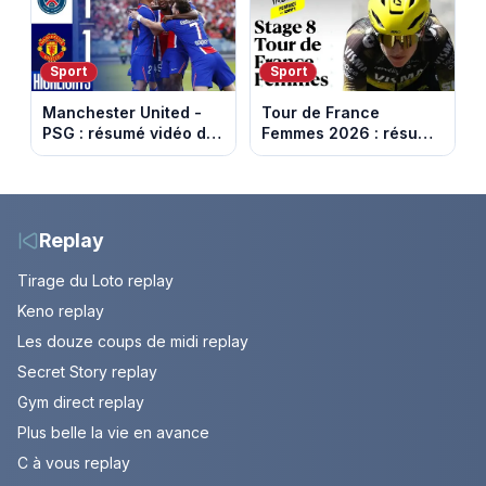
Capital
le Refuge
Sport
Sport
Manchester United -
Tour de France
PSG : résumé vidéo du
Femmes 2026 : résumé
match amical du 8 août
vidéo de la 9e étape
2026
entre Sisteron et Nice
Replay
Tirage du Loto replay
Keno replay
Les douze coups de midi replay
Secret Story replay
Gym direct replay
Plus belle la vie en avance
C à vous replay