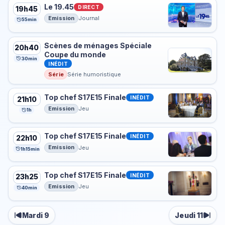
Le 19.45
DIRECT
19h45
Emission
Journal
55min
Scènes de ménages Spéciale
20h40
Coupe du monde
30min
INÉDIT
Série
Série humoristique
Top chef S17E15 Finale
INÉDIT
21h10
Emission
Jeu
1h
Top chef S17E15 Finale
INÉDIT
22h10
Emission
Jeu
1h15min
Top chef S17E15 Finale
INÉDIT
23h25
Emission
Jeu
40min
Mardi 9
Jeudi 11