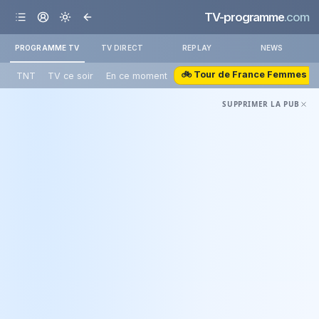
TV-programme
.com
PROGRAMME TV
TV DIRECT
REPLAY
NEWS
🚲 Tour de France Femmes
TNT
TV ce soir
En ce moment
SUPPRIMER LA PUB