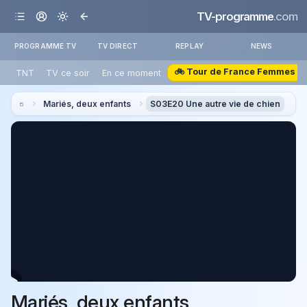
TV-programme
.com
PROGRAMME TV
TV DIRECT
REPLAY
NEWS
🚲 Tour de France Femmes
TNT
TV ce soir
En ce moment
Mariés, deux enfants
S03E20 Une autre vie de chien
Mariés, deux enfants