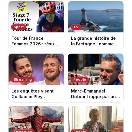
Sport
TV
Tour de France
La grande histoire de
Femmes 2026 : résumé
la Bretagne : comment
vidéo de la 7e étape
les Bretons ont
avec l'ascension du
défendu leur culture
Mont Ventoux
au fil des décennies
Streaming
People
Les enquêtes visant
Marc-Emmanuel
Guillaume Pley
Dufour frappé par un
poussent Ragnar Le
terrible incendie : son
Breton à quitter la
chalet part en fumée
tournée Legend