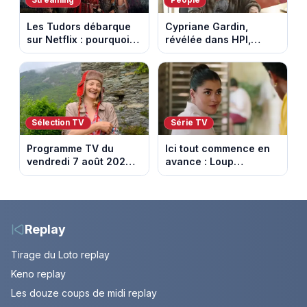
Streaming
People
Les Tudors débarque
Cypriane Gardin,
sur Netflix : pourquoi la
révélée dans HPI,
série n’a rien perdu de
lance une cagnotte
son pouvoir
après des difficultés
financières
Sélection TV
Série TV
Programme TV du
Ici tout commence en
vendredi 7 août 2026 :
avance : Loup
notre sélection pour
découvre la trahison
votre soirée télé
de Bianca. Episode du
10 août 2026 (spoiler)
Replay
Tirage du Loto replay
Keno replay
Les douze coups de midi replay